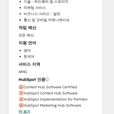
기술 - 하드웨어 및 스토리지
Customer Support Training
마케팅 서비스
Email Marketing
비즈니스 서비스 - 일반
Full Inbound Marketing Services
통신 및 모바일 커뮤니케이션
HubSpot Onboarding
작업 예산
Knowledge Base Development
Paid Advertising
모든 예산
Sales and Marketing Alignment
지원 언어
Sales Coaching and Training
영어
Search Engine Optimization
한국어
Social Media
서비스 지역
Video Production
Website Design
APAC
Website Development
HubSpot 인증
Website Migration
Content Hub Software Certified
HubSpot Content Hub Software
HubSpot Implementation for Partners
HubSpot Marketing Hub Software
더 보기
Certification