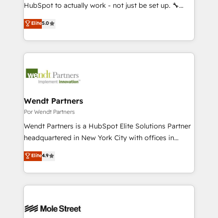
fiscal no Brasil e gerar economia de até 50% na
HubSpot to actually work - not just be set up. 🔧
contratação de softwares internacionais.
HubSpot Experts: Onboarding, migrations,
Elite
5.0
Oferecemos ainda agentes de IA especializados em
automation, and training built for adoption. ⚡ Highly
HubSpot que automatizam tarefas executam rotinas
Technical Execution: ERP, EMR and Custom
no CRM e mantêm os dados organizados, como um
Integrations; complex builds delivered in weeks, not
especialista operando a plataforma 24/7. Hoje 300+
months. 🤖 AI Consulting & Agents: AI-powered
empresas em 13 países utilizam a Nexforce. Somos
workflows; automation agents; process optimization
a maior parceira da HubSpot na América Latina e
inside HubSpot. 🏆 Industry Experience: 🏥
líder no ranking global de sucesso do cliente da
Healthcare: HIPAA implementations; secure data
Wendt Partners
HubSpot.
workflows 💼 Financial Services: compliant
Por Wendt Partners
workflows; audit-ready reporting ⚖️ Legal: client
Wendt Partners is a HubSpot Elite Solutions Partner
intake; pipeline and document workflows 🛒 E-
headquartered in New York City with offices in
Commerce: Shopify, WooCommerce; lifecycle and
Toronto, London and Melbourne. As a global
Elite
4.9
revenue automation 🏢 Real Estate: deal pipelines;
HubSpot partner, we specialize in working with
portfolio and lifecycle management 🏭
sophisticated B2B companies to implement the
Manufacturing: ERP integrations; operational
HubSpot CRM platform across client organizations.
alignment 🛡️ Compliance & Data Considerations:
Our vertical market expertise includes
HIPAA-aware; CASL-compliant; GDPR-ready
industrial/manufacturing, professional services,
implementations where required 💡 Why 500+