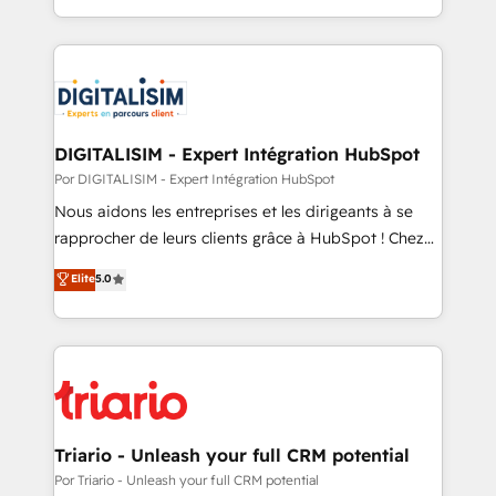
inbound, automatisation marketing, ABM, IA,
enterprise-grade campaigns, our in-house team
emailing) Informations clés : - 10 ans d'expérience -
builds scalable strategies that drive long-term
100+ intégrations CRM HubSpot réussies - 40
revenue. ⚙️ HubSpot Integration & Optimization •
experts conseil - 150 certifications HubSpot
Seamless CRM, CMS, and automation setup •
cumulées
Complex platform migrations and data cleanups •
Custom APIs and third-party integrations 📈 End-to-
DIGITALISIM - Expert Intégration HubSpot
End Revenue Acceleration • Lifecycle marketing and
Por DIGITALISIM - Expert Intégration HubSpot
pipeline growth programs • Sales enablement tools
Nous aidons les entreprises et les dirigeants à se
and CRM optimization • Retention strategies with
rapprocher de leurs clients grâce à HubSpot ! Chez
customer journey mapping 🏅 Elite-Level HubSpot
DIGITALISIM, nous avons l'intime conviction que la
Elite
5.0
Execution • 750+ onboardings and 2,000+
réussite des entreprises passe par l’innovation web,
implementations • Deep expertise across marketing,
le marketing digital, et la relation client ! C'est
sales, and service hubs • Built-in flexibility for
pourquoi, nos experts sont à la fois capables de
startups to global brands
gérer votre projet de création de site internet, votre
référencement, votre stratégie digitale et le pilotage
et l'intégration d'HubSpot ! Les grandes phases d'un
projet HubSpot avec DIGITALISIM : 🧽 Nettoyage,
Triario - Unleash your full CRM potential
migration et intégration des bases de données. 🚀
Por Triario - Unleash your full CRM potential