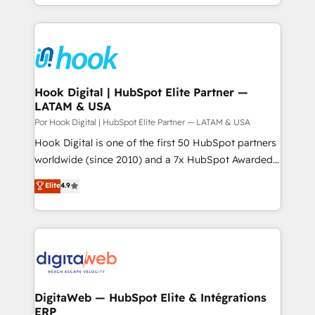
together with the combination of talents, skills,
HubSpot—we teach your team to own it, then stay
solutions and services, have allowed the group to
to help you keep winning. What We Do ⚙️ CRM
build an unrivaled offering portfolio on the market
Implementations across Marketing, Sales, Service,
to accompany companies on their digital
Data & Content 📈 Sales & Marketing Alignment +
transformation journey.
Revenue Team Enablement 🤖 Breeze AI & Custom
Agent Creation 🔄 Custom Integrations & Data
Hook Digital | HubSpot Elite Partner —
LATAM & USA
Migration Why 1406 We become part of your team.
Your team learns while we build. We fix what others
Por Hook Digital | HubSpot Elite Partner — LATAM & USA
broke. Built for mid-market reality—practical
Hook Digital is one of the first 50 HubSpot partners
solutions that work with your actual headcount and
worldwide (since 2010) and a 7x HubSpot Awarded
constraints. By the Numbers 🏆 Top 1% of all
Elite Partner. With 500+ projects across the U.S.,
Elite
4.9
HubSpot partners 🔄 Top 5% globally in client
Brazil, and LATAM, we combine global expertise with
retention 📅 8+ years of consistent results since 2017
regional experience. Today, we are Brazil’s largest
Who We Serve Revenue teams, marketing leaders,
HubSpot Elite Partner—trusted by companies across
and sales ops at mid-market companies ready to
the Americas to scale smarter. ⚙️ CRM
move beyond spreadsheets into unified systems
Implementation & Migration Onboarding across all
that drive real business results.
Hubs, plus migrations from Salesforce, Pipedrive, RD
Station, Freshdesk, Intercom, and more. Custom
DigitaWeb — HubSpot Elite & Intégrations
ERP
objects, automations, and integrations built for