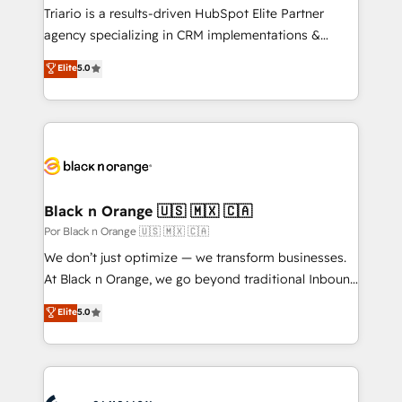
Développement des interfaces avec vos logiciels
Triario is a results-driven HubSpot Elite Partner
métiers ⚙️ Configuration de la plateforme HubSpot
agency specializing in CRM implementations &
📈 Configuration de rapports et tableaux de bord 🤝
migrations, Revenue Operations, Custom
Elite
5.0
Book Process & Guidelines utilisateurs 🎓
Integrations, Custom AI agents and AI-ready Website
Formations des utilisateurs
Design With over 15 years of experience, we help
companies bridge the gap between marketing, sales,
and customer success through smart automation,
data hygiene, and tailored HubSpot solutions. Our
clients choose us because we blend the expertise of
a global consultancy with the care and agility of a
Black n Orange 🇺🇸 🇲🇽 🇨🇦
boutique firm. At Triario, we’re big enough to deliver
Por Black n Orange 🇺🇸 🇲🇽 🇨🇦
but small enough to listen. Our Services: HubSpot
We don’t just optimize — we transform businesses.
implementations & data migration Custom AI agents
At Black n Orange, we go beyond traditional Inbound
Revenue Operations API integrations AI-ready
Marketing with our exclusive methodologies:
Elite
5.0
Website design Let’s turn your CRM into your growth
BOOMS and BOOST. Together, they form a powerful
engine!
combination that has driven success for over 800
businesses worldwide. As Elite HubSpot Partners, we
specialize in crafting high-performance growth