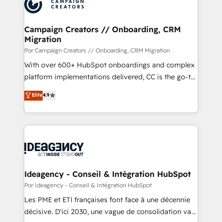
strategies that integrate data-driven marketing,
automation, and revenue intelligence to help
companies scale faster and smarter. 🔹 BOOMS:
Campaign Creators // Onboarding, CRM
Migration
Demand generation for all your buyers With BOOMS,
you invest in 100% of your buyers, accelerating your
Por Campaign Creators // Onboarding, CRM Migration
growth and positioning yourself as an undisputed
With over 600+ HubSpot onboardings and complex
leader. 🔹 BOOST: Optimize your digital
platform implementations delivered, CC is the go-to
transformation process A methodology designed to
Elite Solutions Partner for businesses ready to
Elite
4.9
implement HubSpot effectively and optimize your
migrate, replatform, and scale smarter. We specialize
digital processes. 🔹 Trusted by Industry Leaders
in high-impact CRM and CMS migrations and
With an average rating of 4.9/5 and a proven track
onboarding from platforms like Salesforce, NetSuite,
record of business transformation, our growth-first
Zoho, Pardot, Marketo, Microsoft Dynamics, Wix,
approach has helped brands dominate their
WordPress and legacy CRMs, turning fragmented
markets.
systems into unified, growth-ready HubSpot
architectures that accelerate revenue operations and
Ideagency - Conseil & Intégration HubSpot
performance. - Multi-object CRM migration, cleanup,
Por Ideagency - Conseil & Intégration HubSpot
and implementation. - Pre-built and custom
Les PME et ETI françaises font face à une décennie
integrations across your full tech stack. - Custom
décisive. D'ici 2030, une vague de consolidation va
object setup, CMS builds, and full-funnel automation.