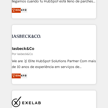
llegamos cuando tu HubSpot está lleno de parches
Consultancy • HubSpot Check-up, Onboarding and
(dashboards que nadie mira, funnels sin dueño,
Elite
4.9
Training • Marketing, Sales and Customer Service
equipos en Excel) o antes de que eso te pase si
Automation • System Integration • Web-design on
estás arrancando desde cero. Más de 600
HubSpot CMS • Inbound Marketing, with AI-based
implementaciones, integraciones a la medida y
TECH-SEO
websites sobre Content Hub nos han enseñado a
diseñar procesos claros, datos limpios y
automatizaciones que tu equipo realmente usa, para
que tu CRM sea una fuente de pipeline predecible y
Iasbeck&Co
no otro proyecto eterno.
Por Iasbeck&Co
We are 🥇 Elite HubSpot Solutions Partner Com mais
de 10 anos de experiência em serviços de
consultoria, somos uma empresa especializada em
Elite
4.9
desenvolver estratégias e implementar modelos de
gestão para negócios que buscam escalar suas
operações de receita. Atuamos diretamente nas
áreas de operação de receita (Marketing, Vendas e
Pós-vendas) e possuímos um histórico de mais de
150 projetos implementados e mais de 10.000