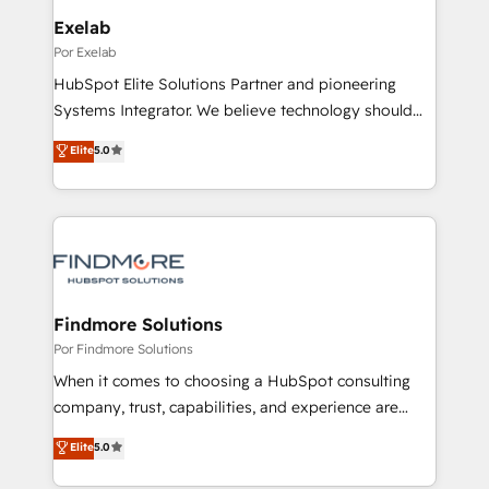
profissionais capacitados. Ajudamos negócios a
Exelab
aumentarem sua capacidade de geração de valor
Por Exelab
através de uma metodologia onde posicionamos o
HubSpot Elite Solutions Partner and pioneering
cliente no centro das operações, otimizando as
Systems Integrator. We believe technology should
taxas de fechamento de novos negócios, a
serve business strategy, not the other way around.
Elite
5.0
satisfação com as entregas e a fidelização de
Every engagement begins with clear objectives,
clientes. Para saber mais, acesse os links abaixo
customer journey mapping, and measurable KPIs.
Website: https://iasbeck.co LinkedIn:
Only then we architect solutions. The question is
https://www.linkedin.com/company/iasbeck
never which features to activate, but which
Instagram: https://www.instagram.com/iasbeckco
outcomes to deliver. -SYSTEM INTEGRATION-
Connectors, workflows, and data architectures that
make HubSpot the operational hub, integrated with
Findmore Solutions
SAP, Microsoft Dynamics, custom ERPs, and any
Por Findmore Solutions
enterprise platform. Proprietary apps extend
When it comes to choosing a HubSpot consulting
HubSpot beyond standard configurations. -AI-
company, trust, capabilities, and experience are
FIRST- AI across customer-facing operations to
three critical factors to consider. That's why our
Elite
5.0
accelerate decisions, streamline processes, and
company stands out in the industry, offering a level
unlock efficiency at scale. From predictive
of expertise and professionalism that our clients can