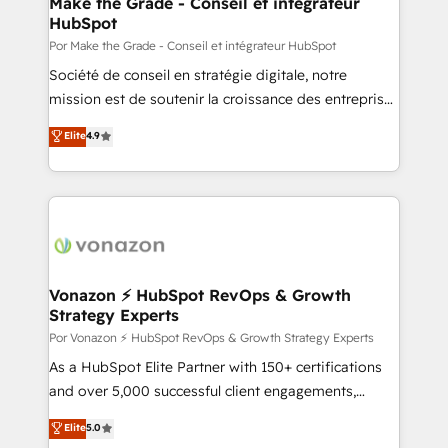
Make the Grade - Conseil et intégrateur
HubSpot
of your tech stack, syncing... 🛍️ Shopify or
WooCommerce 💲 Stripe or Paypal 💰 Sage or
Por Make the Grade - Conseil et intégrateur HubSpot
Netsuite 🤖 Google or Microsoft ✍️ DocuSign or
Société de conseil en stratégie digitale, notre
PandaDoc 🌐 Avalara or Quaderno HubSnacks holds
mission est de soutenir la croissance des entreprises
the rare Advanced "Custom Integrations"
B2B à travers l’acquisition de nouveaux clients,
Elite
4.9
Accreditation, securely sync data across... 🔄 any
l'intégration CRM et le développement des revenus
apps, in any direction. Stuck on your old CRM..?
auprès de vos comptes existants. En France et à
Migrate | seamlessly off your old CRM onto a clean
l'international, nous travaillons avec des ETI
new HubSpot portal with Advanced Website and
ambitieuses, des grands groupes voulant aller au-
CRM Migrations using our in-house "HubScrub" Tool.
delà d’une simple transformation digitale et des
startups florissantes. Nos 3 grandes expertises sont :
➤ L’intégration de CRM et de méthodologie RevOps
Vonazon ⚡ HubSpot RevOps & Growth
Strategy Experts
pour aligner les équipes marketing, commerciales et
support client (data migration, synchronisation API,
Por Vonazon ⚡ HubSpot RevOps & Growth Strategy Experts
audit et maintenance) ➤ La création de sites internet
As a HubSpot Elite Partner with 150+ certifications
de conversion qui transforment les visiteurs en
and over 5,000 successful client engagements,
opportunités d'affaires ➤ La mise en place de
Vonazon turns marketing complexity into
Elite
5.0
stratégies d'acquisition marketing (SEO, SEA,
measurable, scalable growth. From onboarding to