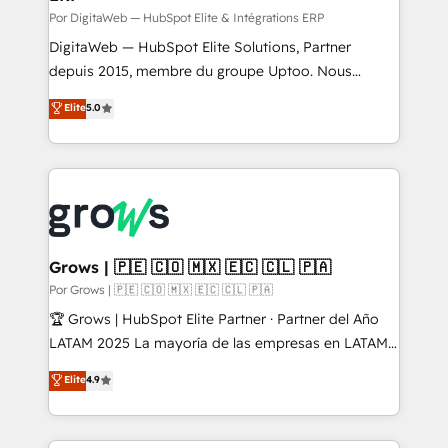
growth. 🚀 AI-Driven GTM Orchestration Unify
Por DigitaWeb — HubSpot Elite & Intégrations ERP
HubSpot with LinkedIn, WhatsApp, email, paid
DigitaWeb — HubSpot Elite Solutions, Partner
media, and AI voice to drive pipeline. 🤖 AI Custom
depuis 2015, membre du groupe Uptoo. Nous
Agent Development Deploy AI agents for
aidons les ETI et PME B2B à unifier Marketing,
Elite
5.0
prospecting, follow-ups, service triage, and
Ventes et Service sur HubSpot grâce à la Revenue
knowledge retrieval—built in HubSpot. ⚡ Fast-Track
Architecture : alignement des équipes, pipeline
& Growth-Track Services Fast-Track: Rapid HubSpot
prévisible, croissance mesurable. 🔌 Intégrations
onboarding in weeks Growth-Track: Unlock
complexes : ERP (Divalto, Sage X3, Cegid, Pennylane,
advanced optimization & adoption 📍 São Paulo, BR
Dynamics..), VOIP (Aircall, Ringover, Modjo), Shopify,
• Des Moines, IA • New York, NY
Oneflow. 💻 Développements custom : CRM UI
Extensions (React), Serverless Node.js, Custom
Grows | 🇵🇪 🇨🇴 🇲🇽 🇪🇨 🇨🇱 🇵🇦
Objects, thèmes HubL, agents IA & Breeze AI. 🎯
Por Grows | 🇵🇪 🇨🇴 🇲🇽 🇪🇨 🇨🇱 🇵🇦
Secteurs : Industrie, Distribution B2B, SaaS, Services
🏆 Grows | HubSpot Elite Partner · Partner del Año
B2B, Immobilier, Viticulture, Finance. 🚀 Nos livrables
LATAM 2025 La mayoría de las empresas en LATAM
: migration sécurisée, implémentation Marketing +
no tienen un problema de herramientas. Tienen un
Elite
4.9
Sales + Service Hub, synchronisation ERP ↔
problema de orden. Equipos desalineados, datos
HubSpot temps réel, formation équipes. 🏆 +350
dispersos y procesos que dependen de personas
projets livrés. Accrédités HubSpot CRM
clave — no de sistemas. Eso frena el crecimiento,