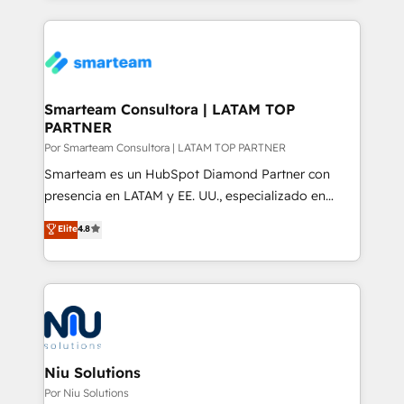
intelligence to conversational AI, we turn data into
count on. Our team of HubSpot experts brings years
action and automation into competitive advantage.
of experience to the table, along with a deep
✦ 150+ implementations ✦ 100+ certifications ✦ 7
understanding of the platform's capabilities and how
accreditations
it can best serve our clients' needs. We pride
ourselves on building lasting relationships with our
Smarteam Consultora | LATAM TOP
PARTNER
clients, ensuring that their businesses continue to
thrive long after our initial engagement has ended.
Por Smarteam Consultora | LATAM TOP PARTNER
With a focus on transparent communication,
Smarteam es un HubSpot Diamond Partner con
meticulous attention to detail, and a commitment to
presencia en LATAM y EE. UU., especializado en
exceeding expectations, we are the trusted partner
implementaciones de HubSpot, integraciones API y
Elite
4.8
that businesses can rely on for all their HubSpot
optimización de procesos comerciales con IA. Con
consulting needs.
más de 6 años de experiencia, hemos liderado 100+
implementaciones conectando HubSpot con SAP,
ERPs, e-commerce, plataformas financieras,
WhatsApp y sistemas logísticos. Nuestro equipo
multicultural trabaja en español, inglés y portugués,
uniendo visión estratégica y excelencia técnica para
Niu Solutions
generar resultados medibles. Apoyamos a empresas
Por Niu Solutions