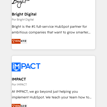
Elite Partners with 10+ years of HubSpot experience
grows.
🤝HubSpot Premier Integration partner 🤝Google
Premier Partner 2023 🌟5 HubSpot Accreditations 🌟
Bright Digital
Won HubSpot Theme Challenge 2021 🌟INBOUND’19
Por Bright Digital
HubSpot Rising Star Why us? Harnessing the full
Bright is the #1 full-service HubSpot partner for
potential of the powerful HubSpot CRM. ✔️A team of
ambitious companies that want to grow smarter.
HubSpot experts backed by over 10+ years of
From HubSpot onboarding, to training, from
Elite
4.9
HubSpot experience ✔️Flexible pricing models —
developing a new website to lead generation and
Hourly-fee (assigned one Dedicated HubSpot
digital marketing; we do it all (and with great
Admin); Monthly-fee (HubSpot Admin + Project
results)! In short, our services include: - HubSpot
Manager); and Fixed Project Cost (as per
consultancy: onboarding, training, data migration -
requirement). ✔️Helped over 25,000+ customers so
HubSpot development: websites, custom modules,
far with our HubSpot solutions. ✔️Bespoke apps &
integrations - Marketing & sales solutions: digital
on-demand bundle services. Connect with us today!
marketing, advertising, campaigns, content and
IMPACT
design We connect people, data and technology to
Por IMPACT
improve customer experiences. With our bright
At IMPACT, we go beyond just helping you
people, exciting ideas and can-do mentality, we
implement HubSpot. We teach your team how to
ensure revenue growth on a daily basis. So tell us
master it. As the creators of the Endless Customers
Elite
5.0
your challenge; our passionate and growth driven