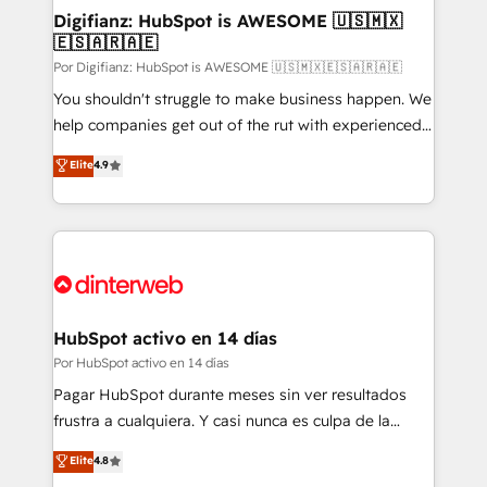
framework, meaning we've been accredited by
Digifianz: HubSpot is AWESOME 🇺🇸🇲🇽
🇪🇸🇦🇷🇦🇪
HubSpot and vetted by the CCS, which means we
can support public sector companies as well the
Por Digifianz: HubSpot is AWESOME 🇺🇸🇲🇽🇪🇸🇦🇷🇦🇪
other ones listed in our profile. Our services: -
You shouldn't struggle to make business happen. We
HubSpot implementation - HubSpot CMS website
help companies get out of the rut with experienced,
build We can do lots of things. But everything we do
process-oriented teams implementing HubSpot
Elite
4.9
is there for you to: - Grow revenue, and run your
Marketing, Sales, Service, CMS and Operations Hub,
business more efficiently - Build stronger
so selling and actually engaging with your customers
relationships with customers - Make better
feels easy and pain-free. We are a top ranked
decisions with data - Find a new voice and reach
HubSpot Elite Partner, winner of Rookie of the Year
more people - Get the most out of your HubSpot
and Customer First Awards, 4.9/5 rating in HubSpot
investment
Reviews and 4.9/5 rating in Clutch Reviews. Digifianz
helps the following industries: logistics & 3PL, home
HubSpot activo en 14 días
improvement & construction, branding and
Por HubSpot activo en 14 días
commercialization, real estate, health, education,
Pagar HubSpot durante meses sin ver resultados
SaaS, Software Dev & IT and consulting, make the
frustra a cualquiera. Y casi nunca es culpa de la
most out of their HubSpot experience operating in
herramienta: es del enfoque con el que se
Elite
4.8
the United States, EU, UAE, Mexico and Latin
implementó. Trabajamos con un catálogo de +80