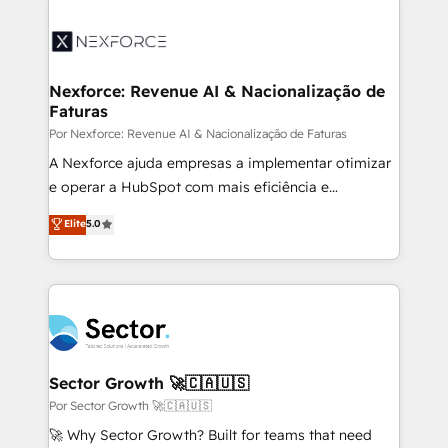
Implementation, Data Migration & Custom
aunque tengas buena tecnología y ganas de escalar.
Integration. 📩 Parlons de votre projet →
⚙️ Grows ordena los procesos comerciales, alinea
digitaweb.com
marketing, ventas y servicio, e implementa HubSpot
de forma que genera resultados reales desde las
Nexforce: Revenue AI & Nacionalização de
Faturas
primeras semanas — no meses. 🤝 No entregamos
proyectos y nos vamos. Nos quedamos como
Por Nexforce: Revenue AI & Nacionalização de Faturas
socios estratégicos, ayudando a sostener y escalar
A Nexforce ajuda empresas a implementar otimizar
lo que construimos juntos. Porque crecer sin orden
e operar a HubSpot com mais eficiência e
no es crecer — es solo moverse rápido. 🌎
previsibilidade de receita. Combinamos Revenue
Elite
5.0
Operamos en Colombia, Perú, México, Ecuador,
Operations (RevOps) e Inteligência Artificial para
Chile, Panamá, Bolivia, Argentina y República
estruturar processos integrar sistemas organizar
Dominicana — con experiencia real en educación,
dados e automatizar operações. O objetivo é
retail, salud, banca, bienes raíces, construcción y
transformar a HubSpot em um verdadeiro sistema
B2B. ✅ Crece con orden. Crece con Grows.
operacional de receita conectando equipes
tecnologia e dados em uma operação integrada.
Também somos distribuidores oficiais da HubSpot
Sector Growth 🚀🇨🇦🇺🇸
e de mais de 150 softwares globais permitindo
Por Sector Growth 🚀🇨🇦🇺🇸
contratar e pagar a HubSpot em reais com nota
🚀 Why Sector Growth? Built for teams that need