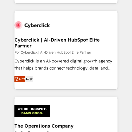
America. From casual user to super fan: make
casos de uso: cada uno resuelve un problema
HubSpot an experience you LOVE!
concreto de tu operación en HubSpot. La entrega
toma de 1 a 3 semanas por caso, abordamos varios
en paralelo cuando tiene sentido, y siempre
confirmamos resultados antes de seguir avanzando.
Empiezas a ver resultados antes de que termine el
Cyberclick | AI-Driven HubSpot Elite
Partner
mes. 🏆 HubSpot Partner of the Year 2022, máximo
reconocimiento del ecosistema. Elite Solutions
Por Cyberclick | AI-Driven HubSpot Elite Partner
Partner, el nivel más alto. +700 clientes
Cyberclick is an AI-powered digital growth agency
implementados en LATAM, Marcas como Hyatt,
that helps brands connect technology, data, and
Hospital ABC, Hogares Unión, Yves Rocher,
creativity to achieve measurable results. Founded in
Elite
4.9
MacStore, Café Britt, Bella Piel, confiaron en
Barcelona and operating across Spain, LATAM, and
nosotros para impulsar la eficiencia de sus procesos
the UK, we support global companies in building
en HubSpot. No necesitas tener todas las
smarter marketing, sales, and customer success
respuestas para empezar. Te ayudamos a identificar
strategies. As the only HubSpot Elite Partner in
el primer caso de uso que más impacto te dará.
Iberia (Spain & Portugal), we combine human insight
Solo continúas si ves valor real en los primeros 14
with intelligent automation to drive sustainable
días.
growth. Our multidisciplinary team designs solutions
The Operations Company
that simplify complexity, boost performance, and