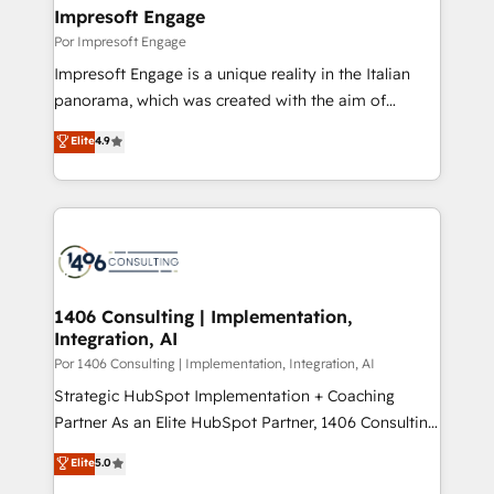
products and strategies that actually make a
Impresoft Engage
difference.
Por Impresoft Engage
Impresoft Engage is a unique reality in the Italian
panorama, which was created with the aim of
putting Customer Experience at the center by
Elite
4.9
creating digital environments capable of integrating
people, processes and data. We offer the best
digital solutions on the market, ranging from CRM
processes and technologies to digital strategy, from
marketing automation to online and offline sales
processes through Customer Service Management,
allowing companies to optimize processes and meet
1406 Consulting | Implementation,
Integration, AI
the needs of the customer. We are part of Impresoft
Group, a group of specialized and complementary
Por 1406 Consulting | Implementation, Integration, AI
companies that divide their offer into 4
Strategic HubSpot Implementation + Coaching
Competence Centers: Smart Manufacturing,
Partner As an Elite HubSpot Partner, 1406 Consulting
Customer First, Enabling Technologies & Security.
helps mid-market revenue teams transform how
Elite
5.0
The synergies generated by these integrations,
they sell, market, and serve. We don't just build your