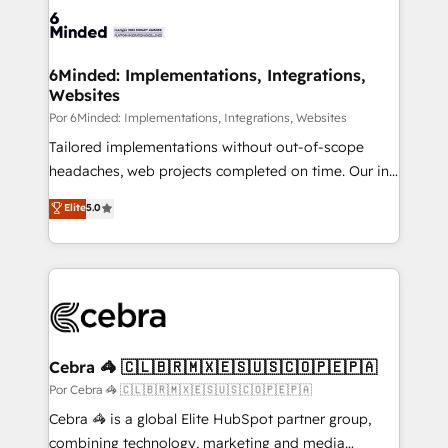
what matters most: growing your business and
Implementation & Migration · Native & Custom
wowing your customers. Let’s make HubSpot work
Integrations · Custom Development · CPQ & FSM ·
smarter for you!
Reporting & Analytics · GTM Architecture · Sales &
6Minded: Implementations, Integrations,
Websites
Marketing Enablement If you’re ready to elevate
HubSpot from “just your CRM” to your growth
Por 6Minded: Implementations, Integrations, Websites
infrastructure—let’s talk.
Tailored implementations without out-of-scope
headaches, web projects completed on time. Our in-
house team of certified CRM architects, experts,
Elite
5.0
developers, designers, and marketers handles all
aspects of your HubSpot. ✨ 400+ global clients ✨
100+ seamless migrations from 15+ different CRMs
✨ 100,000+ hours in HubSpot projects, 75+ full Hub
implementations, and 5,000+ pages ✨ CS: Clients
generating 7-digit MRR from inbound campaigns ✨
CS: 245% organic growth & +751% new visitors for a
Cebra 🦓 🇨🇱🇧🇷🇲🇽🇪🇸🇺🇸🇨🇴🇵🇪🇵🇦
full-funnel HubSpot project ✨ CS: 415% conversion
Por Cebra 🦓 🇨🇱🇧🇷🇲🇽🇪🇸🇺🇸🇨🇴🇵🇪🇵🇦
boost with a new HubSpot site Recognized leaders:
Cebra 🦓 is a global Elite HubSpot partner group,
🏆 HubSpot Platform Migration Impact Award 🏆
combining technology, marketing and media