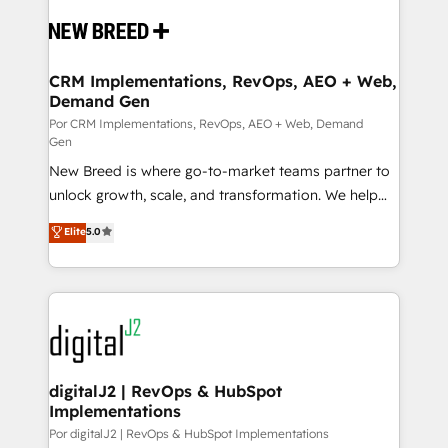
Implementation & Integration - Seamless migrations
and system integrations powered by Globalia’s
technical development team. - 19 HubSpot-certified
trainers to drive platform adoption. 📈 Revenue
CRM Implementations, RevOps, AEO + Web,
Demand Gen
Generation - Full-funnel marketing and high-
performance advertising via Point Success Media. -
Por CRM Implementations, RevOps, AEO + Web, Demand
Gen
Expert deployment of Breeze AI and custom agents
New Breed is where go-to-market teams partner to
to automate growth. 🏆 Elite Excellence - 8 platform
unlock growth, scale, and transformation. We help
accreditations and deep HIPAA-compliance
companies activate HubSpot’s AI-powered
expertise. - A team of 250+ experts dedicated to
Elite
5.0
customer platform and operationalize HubSpot’s
your resilient growth.
Loop Marketing framework through expert-led
services, smart agents, and purpose-built apps,
tailored to your business. Together, we unlock
results, fast. ⚙️CRM & RevOps: Align all Hubs to your
buyer journey for clean data, scalability, & reporting.
🎯Demand Gen & ABM: Drive pipeline with inbound,
digitalJ2 | RevOps & HubSpot
Implementations
ABM, AEO, SEO, & paid media. 👩‍💻Web Design:
Build high-performing websites with UX, messaging,
Por digitalJ2 | RevOps & HubSpot Implementations