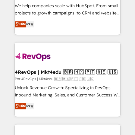
around your business, not a template. ➤ Migration:
We help companies scale with HubSpot. From small
Move from any legacy CRM. Zero downtime, full data
projects to growth campaigns, to CRM and websites.
integrity. ➤ Implementation: Configure HubSpot to
Hire an agency that's experienced in every inch of
Elite
4.9
run your revenue process. Sales, marketing, and
HubSpot and willing to work hand-in-hand with your
service wired together. ➤ AI and Integrations: Layer
team to simplify the complex and build a better
Breeze AI, custom agents, and APIs to remove
experience for your team and customers.
manual work. ➤ Ongoing Management: Monthly
tune-ups, feature rollouts, adoption coaching. Buying
HubSpot, switching to it, or reviving a stale portal?
We are built for the work.
4RevOps | Mkt4edu 🇧🇷 🇲🇽 🇵🇹 🇦🇪 🇺🇸
Por 4RevOps | Mkt4edu 🇧🇷 🇲🇽 🇵🇹 🇦🇪 🇺🇸
Unlock Revenue Growth: Specializing in RevOps -
Inbound Marketing, Sales, and Customer Success We
specialize in driving revenue growth for companies
Elite
4.9
across industries through tailored marketing, sales,
and customer success strategies, utilizing RevOps
methodologies. As Latin America's largest HubSpot
partner and a global leader in education market, we