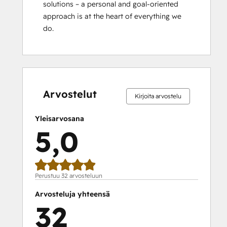
solutions – a personal and goal-oriented 
Salesforce Integration Certification
approach is at the heart of everything we 
Service Hub Software
do.
Social Media Marketing Certification
Course
0 %
0 %
0 %
3 %
97 %
0 %
0 %
0 %
3 %
97 %
valmis
valmis
valmis
valmis
valmis
valmis
valmis
valmis
valmis
valmis
Arvostelut
Kirjoita arvostelu
Yleisarvosana
5,0
Perustuu 32 arvosteluun
Arvosteluja yhteensä
32