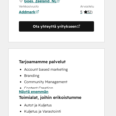
Goes, Zeeland, NL
Verkkosivusto
Arvostelu
Addmark
5
(
32
)
Ota yhteyttä yritykseen
Tarjoamamme palvelut
Account based marketing
Branding
Community Management
Content Creation
Näytä enemmän
Conversational Marketing
Toimialat, joihin erikoistumme
CRM Implementation
Autot ja Kuljetus
CRM Migration
Kuljetus ja Varastointi
Custom API Integrations