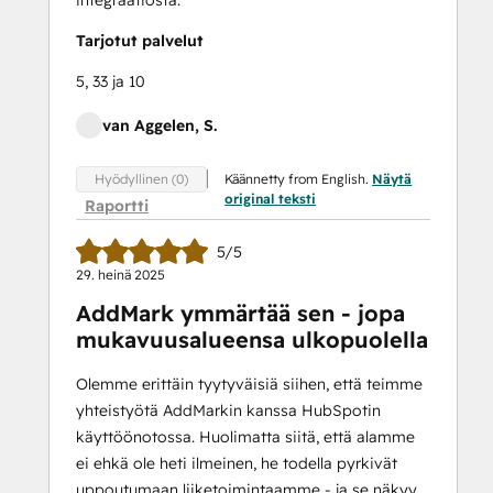
Tarjotut palvelut
5, 33 ja 10
van Aggelen, S.
Käännetty from English.
Näytä
Hyödyllinen (0)
original teksti
Raportti
5/5
29. heinä 2025
AddMark ymmärtää sen - jopa
mukavuusalueensa ulkopuolella
Olemme erittäin tyytyväisiä siihen, että teimme
yhteistyötä AddMarkin kanssa HubSpotin
käyttöönotossa. Huolimatta siitä, että alamme
ei ehkä ole heti ilmeinen, he todella pyrkivät
uppoutumaan liiketoimintaamme - ja se näkyy