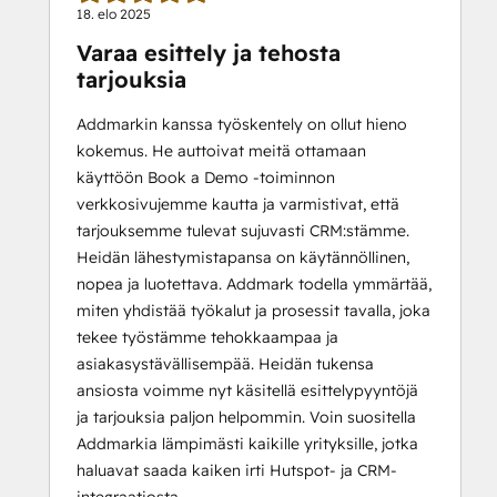
18. elo 2025
Varaa esittely ja tehosta
tarjouksia
Addmarkin kanssa työskentely on ollut hieno
kokemus. He auttoivat meitä ottamaan
käyttöön Book a Demo -toiminnon
verkkosivujemme kautta ja varmistivat, että
tarjouksemme tulevat sujuvasti CRM:stämme.
Heidän lähestymistapansa on käytännöllinen,
nopea ja luotettava. Addmark todella ymmärtää,
miten yhdistää työkalut ja prosessit tavalla, joka
tekee työstämme tehokkaampaa ja
asiakasystävällisempää. Heidän tukensa
ansiosta voimme nyt käsitellä esittelypyyntöjä
ja tarjouksia paljon helpommin. Voin suositella
Addmarkia lämpimästi kaikille yrityksille, jotka
haluavat saada kaiken irti Hutspot- ja CRM-
integraatiosta.