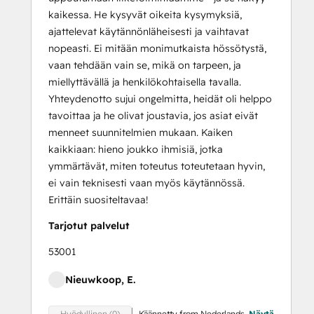
kaikessa. He kysyvät oikeita kysymyksiä,
ajattelevat käytännönläheisesti ja vaihtavat
nopeasti. Ei mitään monimutkaista hössötystä,
vaan tehdään vain se, mikä on tarpeen, ja
miellyttävällä ja henkilökohtaisella tavalla.
Yhteydenotto sujui ongelmitta, heidät oli helppo
tavoittaa ja he olivat joustavia, jos asiat eivät
menneet suunnitelmien mukaan. Kaiken
kaikkiaan: hieno joukko ihmisiä, jotka
ymmärtävät, miten toteutus toteutetaan hyvin,
ei vain teknisesti vaan myös käytännössä.
Erittäin suositeltavaa!
Tarjotut palvelut
53001
Nieuwkoop, E.
Käännetty from Nederlands.
Näytä
Hyödyllinen (0)