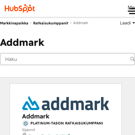
Me
Laadi
Addmark
Markkinapaikka
Ratkaisukumppanit
Addmark
Addmark
PLATINUM-TASON RATKAISUKUMPPANI
Sijainnit