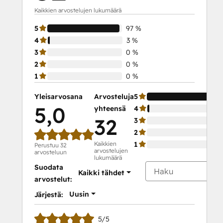
Kaikkien arvostelujen lukumäärä
5
97 %
4
3 %
3
0 %
2
0 %
1
0 %
Yleisarvosana
Arvosteluja
5
5,0
yhteensä
4
32
3
2
Kaikkien
1
Perustuu 32
arvostelujen
arvosteluun
lukumäärä
Suodata
Kaikki tähdet
arvostelut:
Uusin
Järjestä:
5/5