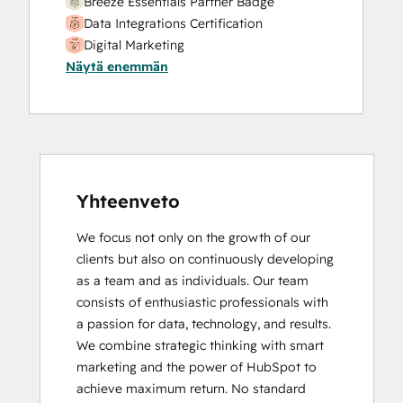
Breeze Essentials Partner Badge
Website Development
Data Integrations Certification
Website Migration
Digital Marketing
Näytä enemmän
HubSpot Architecture I: Data Models and
APIs
HubSpot Implementation for Partners
HubSpot Marketing Hub Software
Certification
HubSpot Reporting
HubSpot Sales Hub Software
Yhteenveto
Certification
We focus not only on the growth of our 
HubSpot Solutions Partner
clients but also on continuously developing 
Inbound
as a team and as individuals. Our team 
Inbound Marketing
consists of enthusiastic professionals with 
Inbound Sales
a passion for data, technology, and results. 
Integrating With HubSpot I: Foundations
We combine strategic thinking with smart 
Objectives-Based Onboarding
marketing and the power of HubSpot to 
Platform Consulting
achieve maximum return. No standard 
Revenue Operations