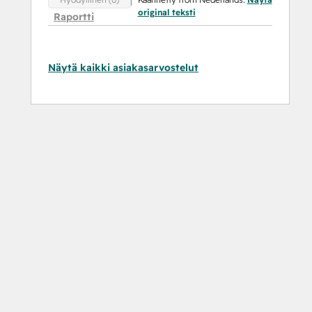
original teksti
Raportti
Näytä kaikki asiakasarvostelut