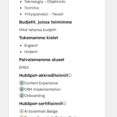
Teknologia – Ohjelmisto
Customer Marketing
Toimitus
Customer Success Training
Yrityspalvelut – Yleiset
Customer Support Training
Budjetit, joissa toimimme
Customer Survey and Analysis
Email Marketing
Mikä tahansa budjetti
Full Inbound Marketing Services
Tukemamme kielet
Help Desk Implementation
Englanti
HubSpot Onboarding
Hollanti
Knowledge Base Development
Palvelemamme alueet
Paid Advertising
Programmable Automation
EMEA
Public Relations
HubSpot-akkreditoinnit
Sales and Marketing Alignment
Content Experience
Sales Coaching and Training
CRM Implementation
Sales Enablement
Onboarding
Search Engine Optimization
HubSpot-sertifioinnit
Social Media
Video Production
AI Essentials Badge
Website Design