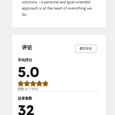
solutions – a personal and goal-oriented 
Service Hub Software
approach is at the heart of everything we 
Social Media Marketing Certification
do.
Course
0%
0%
0%
3%
97%
0%
0%
0%
3%
97%
完
完
完
完
完
完
完
完
完
完
成
成
成
成
成
成
成
成
成
成
评论
撰写评论
平均评分
5.0
根据 32 个评分
总审查数
32