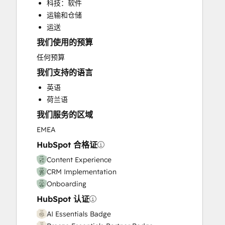
科技：软件
Customer Marketing
运输和仓储
Customer Success Training
运送
Customer Support Training
我们使用的预算
Customer Survey and Analysis
Email Marketing
任何预算
Full Inbound Marketing Services
我们支持的语言
Help Desk Implementation
英语
HubSpot Onboarding
荷兰语
Knowledge Base Development
我们服务的区域
Paid Advertising
Programmable Automation
EMEA
Public Relations
HubSpot 合格证
Sales and Marketing Alignment
Content Experience
Sales Coaching and Training
CRM Implementation
Sales Enablement
Onboarding
Search Engine Optimization
HubSpot 认证
Social Media
Video Production
AI Essentials Badge
Website Design