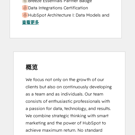
Breeze Essentials Partner Badge
Website Development
Data Integrations Certification
Website Migration
HubSpot Architecture I: Data Models and
查看更多
APIs
HubSpot Implementation for Partners
HubSpot Marketing Hub Software
Certification
HubSpot Reporting
HubSpot Sales Hub Software
Certification
概览
HubSpot Solutions Partner
We focus not only on the growth of our 
Inbound
clients but also on continuously developing 
Inbound Marketing
as a team and as individuals. Our team 
Inbound Sales
consists of enthusiastic professionals with 
Integrating With HubSpot I: Foundations
a passion for data, technology, and results. 
Objectives-Based Onboarding
We combine strategic thinking with smart 
Platform Consulting
marketing and the power of HubSpot to 
Revenue Operations
achieve maximum return. No standard 
Salesforce Integration Certification