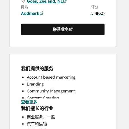
Goes, Zeeland, NL
网站
评分
Addmark
5
(
32
)
联系业务
我们提供的服务
Account based marketing
Branding
Community Management
Content Creation
查看更多
Conversational Marketing
我们擅长的行业
CRM Implementation
商业服务：一般
CRM Migration
汽车和运输
Custom API Integrations