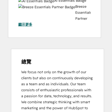
AI Essentials Badge
Website Development
Breeze
Website Migration
Essentials
Partner
顯示更多
Badge
Data
Integrations
Certification
Digital Marketing
HubSpot
Architecture
總覽
I:
We focus not only on the growth of our 
Data
clients but also on continuously developing 
Models
as a team and as individuals. Our team 
and
consists of enthusiastic professionals with 
APIs
a passion for data, technology, and results. 
HubSpot
We combine strategic thinking with smart 
Implementation
marketing and the power of HubSpot to 
for