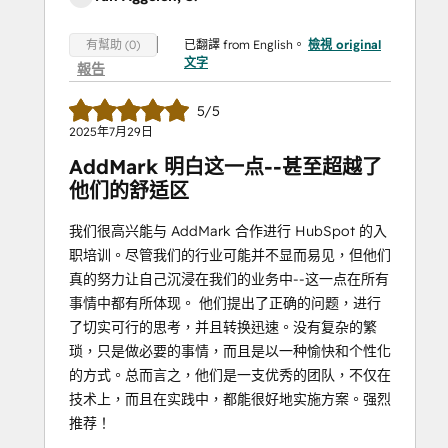
已翻譯 from English。
檢視 original
有幫助 (0)
文字
報告
5/5
2025年7月29日
AddMark 明白这一点--甚至超越了
他们的舒适区
我们很高兴能与 AddMark 合作进行 HubSpot 的入
职培训。尽管我们的行业可能并不显而易见，但他们
真的努力让自己沉浸在我们的业务中--这一点在所有
事情中都有所体现。 他们提出了正确的问题，进行
了切实可行的思考，并且转换迅速。没有复杂的繁
琐，只是做必要的事情，而且是以一种愉快和个性化
的方式。总而言之，他们是一支优秀的团队，不仅在
技术上，而且在实践中，都能很好地实施方案。强烈
推荐！