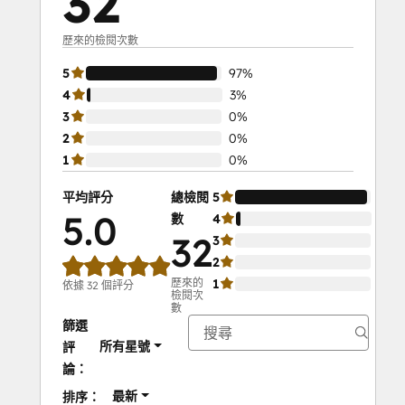
32
With
HubSpot
歷來的檢閱次數
I:
5
97%
Foundations
4
3%
Objectives-
3
0%
Based
2
0%
Onboarding
1
0%
Platform Consulting
Revenue Operations
平均評分
總檢閱
5
97%
Salesforce
5.0
數
4
3%
Integration
32
3
0%
Certification
2
0%
Service Hub
歷來的
1
0%
依據 32 個評分
檢閱次
Software
數
Social
篩選
Media
所有星號
評
Marketing
論：
Certification
最新
排序：