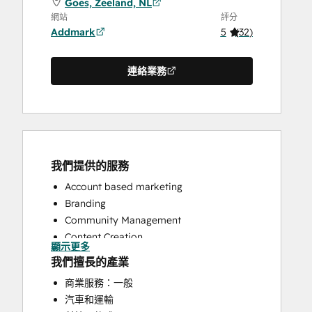
Goes, Zeeland, NL
網站
評分
Addmark
5
(
32
)
連絡業務
我們提供的服務
Account based marketing
Branding
Community Management
Content Creation
顯示更多
Conversational Marketing
我們擅長的產業
CRM Implementation
商業服務：一般
CRM Migration
汽車和運輸
Custom API Integrations