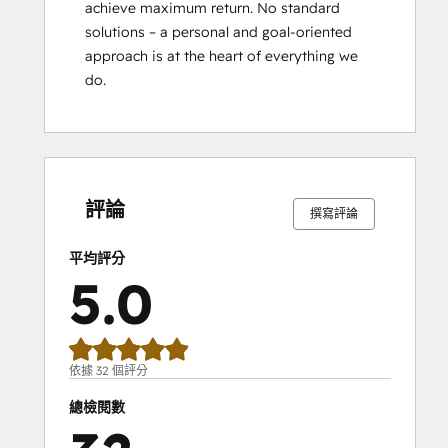
achieve maximum return. No standard 
Partners
solutions – a personal and goal-oriented 
HubSpot
approach is at the heart of everything we 
Marketing
do.
Hub
Software
Certification
HubSpot Reporting
0%
0%
0%
3%
97%
0%
0%
0%
3%
97%
HubSpot
完
完
完
完
完
完
完
完
完
完
成
成
成
成
成
成
成
成
成
成
Sales
評論
撰寫評論
Hub
Software
平均評分
Certification
5.0
HubSpot
Solutions
Partner
Inbound
依據 32 個評分
Inbound Marketing
總檢閱數
Inbound Sales
Integrating