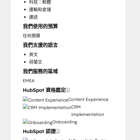
科技：軟體
Customer Marketing
運輸和倉儲
Customer Success Training
運送
Customer Support Training
我們使用的預算
Customer Survey and Analysis
Email Marketing
任何預算
Full Inbound Marketing Services
我們支援的語言
Help Desk Implementation
英文
HubSpot Onboarding
荷蘭文
Knowledge Base Development
我們服務的區域
Paid Advertising
Programmable Automation
EMEA
Public Relations
HubSpot 資格鑑定
Sales and Marketing Alignment
Content Experience
Sales Coaching and Training
CRM
Sales Enablement
Implementation
Search Engine Optimization
Onboarding
Social Media
HubSpot 認證
Video Production
Website Design