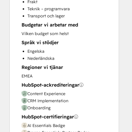
Frakt
Customer Marketing
Teknik – programvara
Customer Success Training
Transport och lager
Customer Support Training
Budgetar vi arbetar med
Customer Survey and Analysis
Email Marketing
Vilken budget som helst
Full Inbound Marketing Services
Språk vi stödjer
Help Desk Implementation
Engelska
HubSpot Onboarding
Nederländska
Knowledge Base Development
Regioner vi tjänar
Paid Advertising
Programmable Automation
EMEA
Public Relations
HubSpot-ackrediteringar
Sales and Marketing Alignment
Content Experience
Sales Coaching and Training
CRM Implementation
Sales Enablement
Onboarding
Search Engine Optimization
HubSpot-certifieringar
Social Media
Video Production
AI Essentials Badge
Website Design