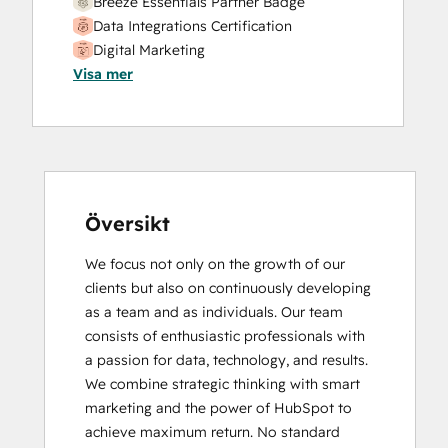
Breeze Essentials Partner Badge
Website Development
Data Integrations Certification
Website Migration
Digital Marketing
Visa mer
HubSpot Architecture I: Data Models and
APIs
HubSpot Implementation for Partners
HubSpot Marketing Hub Software
Certification
HubSpot Reporting
HubSpot Sales Hub Software
Översikt
Certification
We focus not only on the growth of our 
HubSpot Solutions Partner
clients but also on continuously developing 
Inbound
as a team and as individuals. Our team 
Inbound Marketing
consists of enthusiastic professionals with 
Inbound Sales
a passion for data, technology, and results. 
Integrating With HubSpot I: Foundations
We combine strategic thinking with smart 
Objectives-Based Onboarding
marketing and the power of HubSpot to 
Platform Consulting
achieve maximum return. No standard 
Revenue Operations