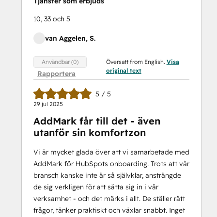
Tjänster som erbjuds
10, 33 och 5
van Aggelen, S.
Översatt from English.
Visa
Användbar (0)
original text
Rapportera
5 / 5
29 jul 2025
AddMark får till det - även
utanför sin komfortzon
Vi är mycket glada över att vi samarbetade med
AddMark för HubSpots onboarding. Trots att vår
bransch kanske inte är så självklar, ansträngde
de sig verkligen för att sätta sig in i vår
verksamhet - och det märks i allt. De ställer rätt
frågor, tänker praktiskt och växlar snabbt. Inget