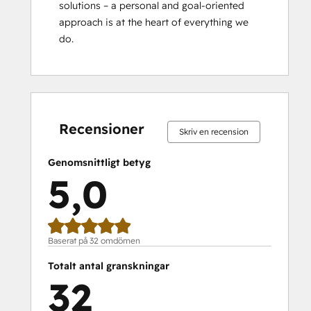
solutions – a personal and goal-oriented 
Salesforce Integration Certification
approach is at the heart of everything we 
Service Hub Software
do.
Social Media Marketing Certification
Course
0 %
0 %
0 %
3 %
97 %
0 %
0 %
0 %
3 %
97 %
slutfört
slutfört
slutfört
slutfört
slutfört
slutfört
slutfört
slutfört
slutfört
slutfört
Recensioner
Skriv en recension
Genomsnittligt betyg
5,0
Baserat på 32 omdömen
Totalt antal granskningar
32