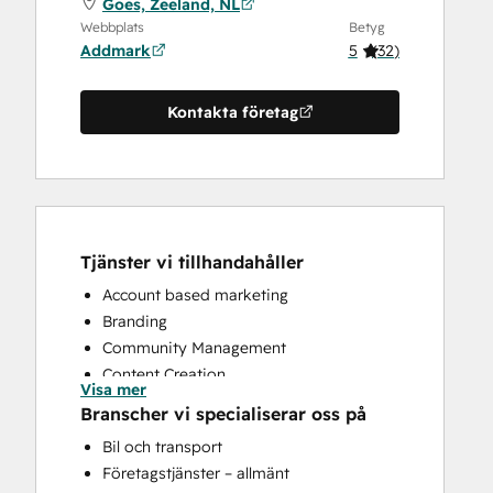
Goes, Zeeland, NL
Webbplats
Betyg
Addmark
5
(
32
)
Kontakta företag
Tjänster vi tillhandahåller
Account based marketing
Branding
Community Management
Content Creation
Visa mer
Conversational Marketing
Branscher vi specialiserar oss på
CRM Implementation
Bil och transport
CRM Migration
Företagstjänster – allmänt
Custom API Integrations