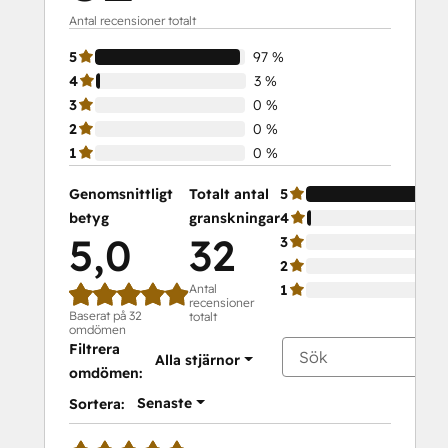
Antal recensioner totalt
5
97 %
4
3 %
3
0 %
2
0 %
1
0 %
Genomsnittligt
Totalt antal
5
betyg
granskningar
4
5,0
32
3
2
Antal
1
recensioner
Baserat på 32
totalt
omdömen
Filtrera
Alla stjärnor
omdömen:
Senaste
Sortera: