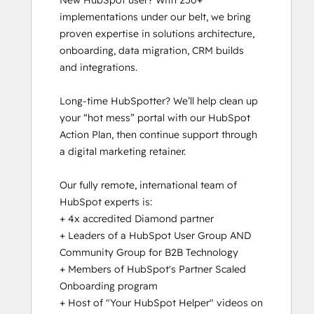
New HubSpot user? With 250+ 
Certified
implementations under our belt, we bring 
CRM
proven expertise in solutions architecture, 
Customizati
onboarding, data migration, CRM builds 
Bootcamp
and integrations.

for
Developers
Long-time HubSpotter? We’ll help clean up 
CRM
your “hot mess” portal with our HubSpot 
Data
Action Plan, then continue support through 
Migration
a digital marketing retainer.

Certification
Data
Our fully remote, international team of 
Integrations
HubSpot experts is:

Certification
+ 4x accredited Diamond partner

HubSpot
+ Leaders of a HubSpot User Group AND 
Architecture
Community Group for B2B Technology

I:
+ Members of HubSpot's Partner Scaled 
Data
Onboarding program

Models
+ Host of "Your HubSpot Helper" videos on 
and