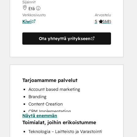
Sijainnit
Etä
Verkkosivusto
Arvostelu
Kiwi
5
(
168
)
Ota yhteyttä yritykseen
Tarjoamamme palvelut
Account based marketing
Branding
Content Creation
CRM Implementation
Näytä enemmän
CRM Migration
Toimialat, joihin erikoistumme
Custom API Integrations
Teknologia – Laitteisto ja Varastointi
Customer Survey and Analysis