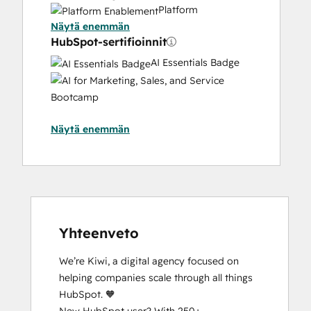
Platform
Näytä enemmän
Enablement
HubSpot-sertifioinnit
Solutions
Architecture
AI Essentials Badge
Design
AI
for
Marketing,
Näytä enemmän
Sales,
and
Service
Bootcamp
Breeze
Essentials
Partner
Yhteenveto
Badge
We’re Kiwi, a digital agency focused on 
Content
helping companies scale through all things 
Hub
HubSpot. 🧡

Software