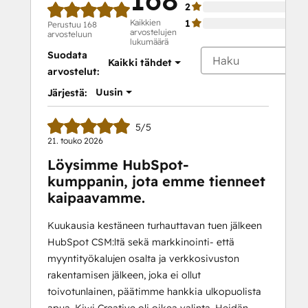
Objectives-
2
Based
Kaikkien
1
Perustuu 168
arvostelujen
Onboarding
arvosteluun
lukumäärä
Platform Consulting
Suodata
Kaikki tähdet
Revenue Operations
arvostelut:
RevOps Bootcamp
Uusin
Järjestä:
Salesforce
Integration
5/5
Certification
21. touko 2026
Service Hub
Löysimme HubSpot-
Software
kumppanin, jota emme tienneet
Solutions
kaipaavamme.
Architecture
Foundations
Kuukausia kestäneen turhauttavan tuen jälkeen
Super Admin
HubSpot CSM:ltä sekä markkinointi- että
Bootcamp
myyntityökalujen osalta ja verkkosivuston
rakentamisen jälkeen, joka ei ollut
toivotunlainen, päätimme hankkia ulkopuolista