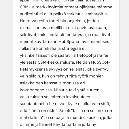
apua. Kiwi Creative oli oikea valinta. Heidän
CRM- ja markkinointiautomaatiojärjestelmämme
auditointi ei ollut pelkkä tarkistuslistaharjoitus.
He toivat esiin todellisia ongelmia, joiden
olemassaolosta meillä ei ollut aavistustakaan,
selittivät, miksi niillä oli merkitystä, ja opastivat
meidät käyttämään HubSpotia täysimääräisesti.
Tällaista kontekstia ja strategiaa ei
yksinkertaisesti ole saatavilla tietopohjasta tai
yleisestä CSM-keskustelusta. Heidän HubSpot-
tietämyksensä syvyys on sellaista, joka syntyy
vain silloin, kun on tehnyt tätä työtä monien
asiakkaiden kanssa ja monissa eri
kokoonpanoissa. Minuun teki yhtä suuren
vaikutuksen se, miten tulevaisuuteen
suuntautuneita he olivat. Kyse ei ollut vain siitä,
että "tämä on rikki". Se oli "tässä on se, mikä on
mahdollista", ja se paljasti mahdollisuuksia, jotka
olimme jättäneet käyttämättä ja joita nyt