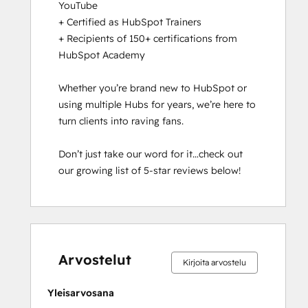
YouTube

APIs
+ Certified as HubSpot Trainers

HubSpot
+ Recipients of 150+ certifications from 
CMS for
HubSpot Academy

Developers
II
Whether you’re brand new to HubSpot or 
HubSpot
using multiple Hubs for years, we’re here to 
Content
turn clients into raving fans.

Hub
Software
Don’t just take our word for it…check out 
HubSpot
our growing list of 5-star reviews below!
Implementation
for
Partners
HubSpot
0 %
0 %
0 %
0 %
100 %
0 %
0 %
0 %
0 %
100 %
Marketing
valmis
valmis
valmis
valmis
valmis
valmis
valmis
valmis
valmis
valmis
Hub
Arvostelut
Kirjoita arvostelu
Software
Certification
Yleisarvosana
HubSpot Reporting