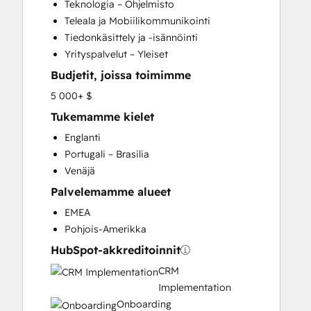
Teknologia – Ohjelmisto
Email Marketing
Teleala ja Mobiilikommunikointi
Full Inbound Marketing Services
Tiedonkäsittely ja -isännöinti
Help Desk Implementation
Yrityspalvelut – Yleiset
HubSpot Onboarding
Budjetit, joissa toimimme
Knowledge Base Development
Paid Advertising
5 000+ $
Programmable Automation
Tukemamme kielet
Sales and Marketing Alignment
Englanti
Sales Enablement
Portugali – Brasilia
Search Engine Optimization
Venäjä
Social Media
Palvelemamme alueet
Website Design
Website Development
EMEA
Pohjois-Amerikka
HubSpot-akkreditoinnit
CRM
Implementation
Onboarding