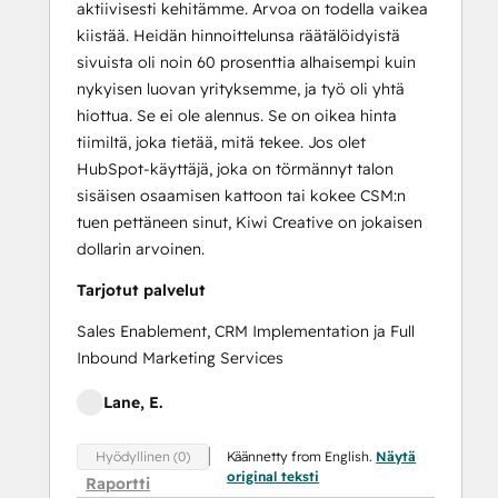
aktiivisesti kehitämme. Arvoa on todella vaikea
kiistää. Heidän hinnoittelunsa räätälöidyistä
sivuista oli noin 60 prosenttia alhaisempi kuin
nykyisen luovan yrityksemme, ja työ oli yhtä
hiottua. Se ei ole alennus. Se on oikea hinta
tiimiltä, joka tietää, mitä tekee. Jos olet
HubSpot-käyttäjä, joka on törmännyt talon
sisäisen osaamisen kattoon tai kokee CSM:n
tuen pettäneen sinut, Kiwi Creative on jokaisen
dollarin arvoinen.
Tarjotut palvelut
Sales Enablement, CRM Implementation ja Full
Inbound Marketing Services
Lane, E.
Käännetty from English.
Näytä
Hyödyllinen (0)
original teksti
Raportti