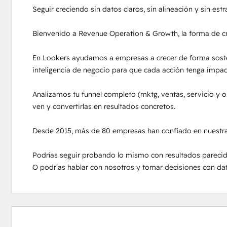
Seguir creciendo sin datos claros, sin alineación y sin est
Bienvenido a Revenue Operation & Growth, la forma de crec
En Lookers ayudamos a empresas a crecer de forma sosten
inteligencia de negocio para que cada acción tenga impacto
Analizamos tu funnel completo (mktg, ventas, servicio y 
ven y convertirlas en resultados concretos.

Desde 2015, más de 80 empresas han confiado en nuestra m
Podrías seguir probando lo mismo con resultados parecido
O podrías hablar con nosotros y tomar decisiones con dat
0 %
0 %
0 %
6 %
94 %
valmis
valmis
valmis
valmis
valmis