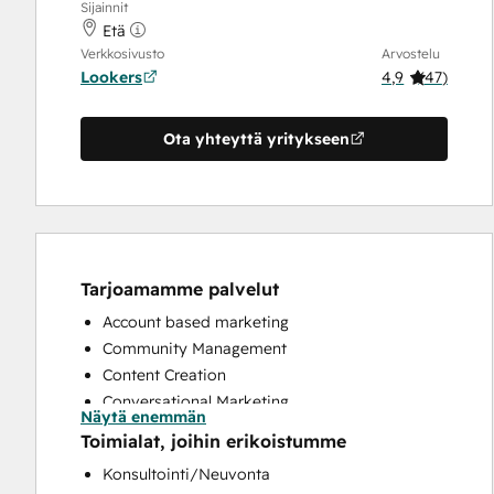
Sijainnit
Etä
Verkkosivusto
Arvostelu
Lookers
4,9
(
47
)
Ota yhteyttä yritykseen
Tarjoamamme palvelut
Account based marketing
Community Management
Content Creation
Conversational Marketing
Näytä enemmän
CRM Implementation
Toimialat, joihin erikoistumme
CRM Migration
Konsultointi/Neuvonta
Custom API Integrations