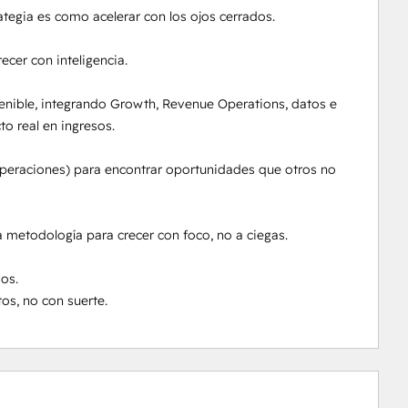
rategia es como acelerar con los ojos cerrados.

er con inteligencia.

ible, integrando Growth, Revenue Operations, datos e 
 real en ingresos.

operaciones) para encontrar oportunidades que otros no 
etodología para crecer con foco, no a ciegas.

s.

os, no con suerte.
0 %
0 %
0 %
6 %
94 %
valmis
valmis
valmis
valmis
valmis