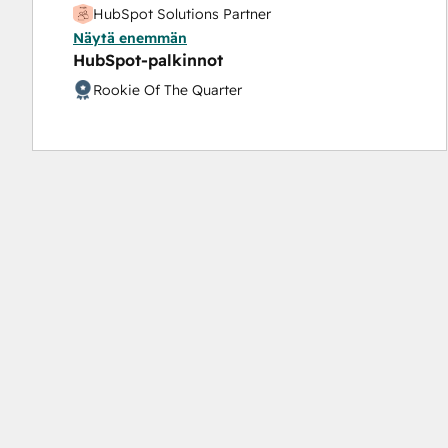
HubSpot Solutions Partner
Näytä enemmän
Inbound Sales
HubSpot-palkinnot
Rookie Of The Quarter