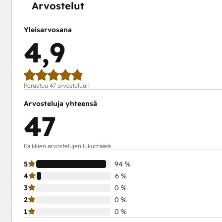
Arvostelut
Yleisarvosana
4,9
Perustuu 47 arvosteluun
Arvosteluja yhteensä
47
Kaikkien arvostelujen lukumäärä
5
94 %
4
6 %
3
0 %
2
0 %
1
0 %