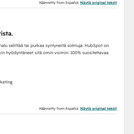
Käännetty from Español.
Näytä original teksti
ista.
 halu selittää tai purkaa syntyneitä solmuja. HubSpot on
skin hyödyntäneet sitä omin voimin. 100% suositeltavaa
keting
Käännetty from Español.
Näytä original teksti