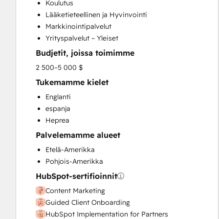
Koulutus
Customer Marketing
Lääketieteellinen ja Hyvinvointi
Customer Success Training
Markkinointipalvelut
Customer Support Training
Yrityspalvelut – Yleiset
Customer Survey and Analysis
Budjetit, joissa toimimme
Email Marketing
Full Inbound Marketing Services
2 500–5 000 $
Help Desk Implementation
Tukemamme kielet
HubSpot Onboarding
Englanti
Knowledge Base Development
espanja
Paid Advertising
Heprea
Sales and Marketing Alignment
Palvelemamme alueet
Sales Coaching and Training
Sales Enablement
Etelä-Amerikka
Search Engine Optimization
Pohjois-Amerikka
Social Media
HubSpot-sertifioinnit
Website Design
Content Marketing
Website Development
Guided Client Onboarding
Website Migration
HubSpot Implementation for Partners