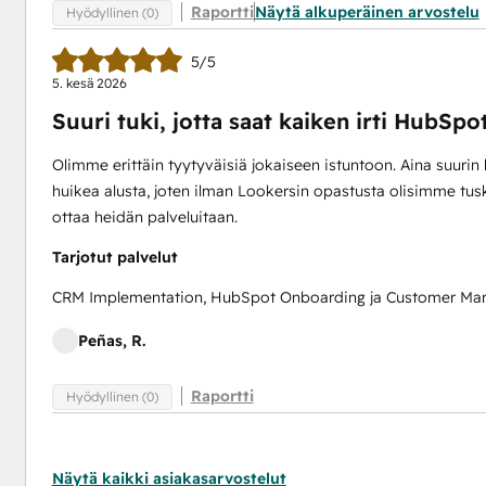
Raportti
Näytä alkuperäinen arvostelu
Hyödyllinen (0)
5/5
5. kesä 2026
Suuri tuki, jotta saat kaiken irti HubSpot
Olimme erittäin tyytyväisiä jokaiseen istuntoon. Aina suurin
huikea alusta, joten ilman Lookersin opastusta olisimme tu
ottaa heidän palveluitaan.
Tarjotut palvelut
CRM Implementation, HubSpot Onboarding ja Customer Mar
Peñas, R.
Raportti
Hyödyllinen (0)
Näytä kaikki asiakasarvostelut