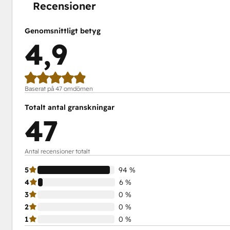
Recensioner
Genomsnittligt betyg
4,9
Baserat på 47 omdömen
Totalt antal granskningar
47
Antal recensioner totalt
5
94 %
4
6 %
3
0 %
2
0 %
1
0 %