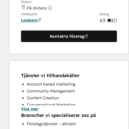
Platser
På distans
Webbplats
Betyg
Lookers
4,9
(
47
)
Kontakta företag
Tjänster vi tillhandahåller
Account based marketing
Community Management
Content Creation
Conversational Marketing
Visa mer
CRM Implementation
Branscher vi specialiserar oss på
CRM Migration
Företagstjänster – allmänt
Custom API Integrations