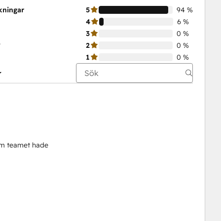
kningar
5
94 %
4
6 %
3
0 %
t
2
0 %
1
0 %
som teamet hade