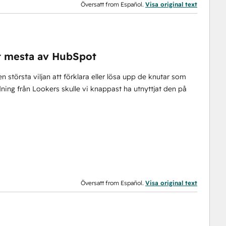
Översatt from Español.
Visa original text
et mesta av HubSpot
 största viljan att förklara eller lösa upp de knutar som
ing från Lookers skulle vi knappast ha utnyttjat den på
Översatt from Español.
Visa original text