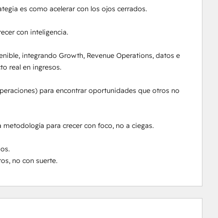
rategia es como acelerar con los ojos cerrados.

er con inteligencia.

ible, integrando Growth, Revenue Operations, datos e 
 real en ingresos.

operaciones) para encontrar oportunidades que otros no 
etodología para crecer con foco, no a ciegas.

s.

os, no con suerte.
0 %
0 %
0 %
6 %
94 %
slutfört
slutfört
slutfört
slutfört
slutfört