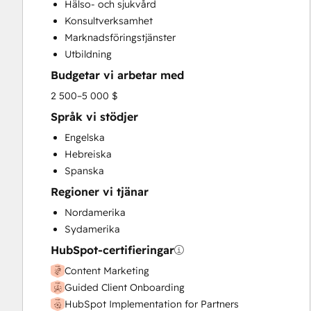
Hälso- och sjukvård
Customer Marketing
Konsultverksamhet
Customer Success Training
Marknadsföringstjänster
Customer Support Training
Utbildning
Customer Survey and Analysis
Budgetar vi arbetar med
Email Marketing
Full Inbound Marketing Services
2 500–5 000 $
Help Desk Implementation
Språk vi stödjer
HubSpot Onboarding
Engelska
Knowledge Base Development
Hebreiska
Paid Advertising
Spanska
Sales and Marketing Alignment
Regioner vi tjänar
Sales Coaching and Training
Sales Enablement
Nordamerika
Search Engine Optimization
Sydamerika
Social Media
HubSpot-certifieringar
Website Design
Content Marketing
Website Development
Guided Client Onboarding
Website Migration
HubSpot Implementation for Partners