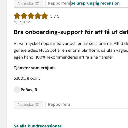
Rapportera
Se ursprunglig recension
Användbar (0)
5 / 5
5 jun 2026
Bra onboarding-support för att få ut d
Vi var mycket nöjda med var och en av sessionerna. Alltid den
genererades. HubSpot är en enorm plattform, så utan vägledn
egen hand. 100% rekommenderas att ta sina tjänster.
Tjänster som erbjuds
53001, 8 och 5
Peñas, R.
Rapportera
Användbar (0)
Se alla kundrecensioner