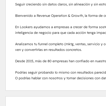
Seguir creciendo sin datos claros, sin alineación y sin est
Bienvenido a Revenue Operation & Growth, la forma de crec
En Lookers ayudamos a empresas a crecer de forma sosten
inteligencia de negocio para que cada acción tenga impacto
Analizamos tu funnel completo (mktg, ventas, servicio y 
ven y convertirlas en resultados concretos.

Desde 2015, más de 80 empresas han confiado en nuestra m
Podrías seguir probando lo mismo con resultados parecido
O podrías hablar con nosotros y tomar decisiones con dat
0 %
0 %
0 %
6 %
94 %
slutfört
slutfört
slutfört
slutfört
slutfört