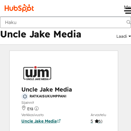
Me
Uncle Jake Media
Markkinapaikka
Ratkaisukumppanit
Uncle Jake Media
Laadi
Uncle Jake Media
RATKAISUKUMPPANI
Sijainnit
Etä
Verkkosivusto
Arvostelu
Uncle Jake Media
5
(
6
)