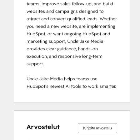
teams, improve sales follow-up, and build 
websites and campaigns designed to 
attract and convert qualified leads. Whether 
you need a new website, are implementing 
HubSpot, or want ongoing HubSpot and 
marketing support, Uncle Jake Media 
provides clear guidance, hands-on 
execution, and responsive long-term 
support. 

Uncle Jake Media helps teams use 
HubSpot’s newest AI tools to work smarter.
0 %
0 %
0 %
0 %
100 %
0 %
0 %
0 %
0 %
100 %
valmis
valmis
valmis
valmis
valmis
valmis
valmis
valmis
valmis
valmis
Arvostelut
Kirjoita arvostelu