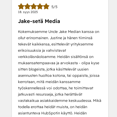
5/5
18. syys 2025
Jake-setä Media
Kokemuksemme Uncle Jake Median kanssa on
ollut erinomainen. Justine ja hänen tiiminsä
tekevät kaikkensa, esittelevät yrityksemme
erikoisuuksia ja vahvistavat
verkkoläsnäoloamme. Heidän sisältönsä on
mukaansatempaavaa ja arvokasta - olipa kyse
sitten blogeista, jotka käsittelevät uusien
asennusten huoltoa kotona, tai oppaista, joissa
kerrotaan, mitä meidän kanssamme
työskennellessä voi odottaa, he toimittavat
jatkuvasti resursseja, jotka herättävät
vastakaikua asiakkaidemme keskuudessa. Mikä
todella erottaa heidät muista, on heidän
asiantunteva HubSpotin käyttö. Heidän