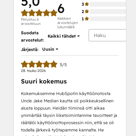
5,0
6
3
2
Kaikkien
1
Perustuu 6
arvostelujen
arvosteluun
lukumäärä
Suodata
Kaikki tähdet
arvostelut:
Uusin
Järjestä:
5/5
28. touko 2026
Suuri kokemus
Kokemuksemme HubSpotin käyttöönotosta
Uncle Jake Median kautta oli poikkeuksellinen
alusta loppuun. Heidän tiiminsä otti aikaa
ymmärtää täysin liiketoimintamme tavoitteet ja
räätälöi käyttöönottoprosessin niin, että se oli
todella järkevä työtapamme kannalta. He