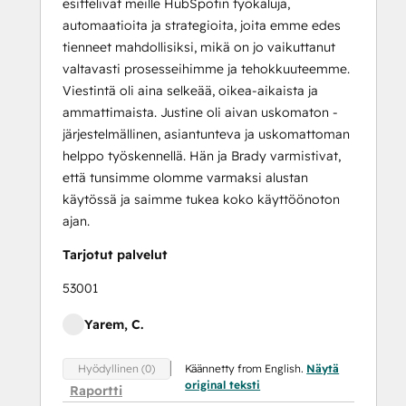
esittelivät meille HubSpotin työkaluja,
automaatioita ja strategioita, joita emme edes
tienneet mahdollisiksi, mikä on jo vaikuttanut
valtavasti prosesseihimme ja tehokkuuteemme.
Viestintä oli aina selkeää, oikea-aikaista ja
ammattimaista. Justine oli aivan uskomaton -
järjestelmällinen, asiantunteva ja uskomattoman
helppo työskennellä. Hän ja Brady varmistivat,
että tunsimme olomme varmaksi alustan
käytössä ja saimme tukea koko käyttöönoton
ajan.
Tarjotut palvelut
53001
Yarem, C.
Käännetty from English.
Näytä
Hyödyllinen (0)
original teksti
Raportti