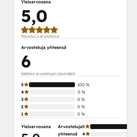
Yleisarvosana
5,0
Perustuu 6 arvosteluun
Arvosteluja yhteensä
6
Kaikkien arvostelujen lukumäärä
5
100 %
4
0 %
3
0 %
2
0 %
1
0 %
Yleisarvosana
Arvosteluja
5
yhteensä
4