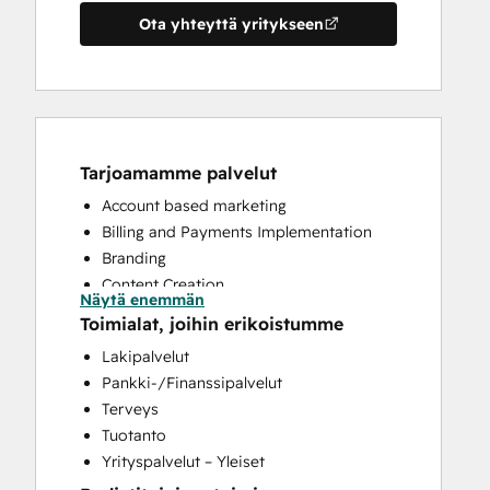
Ota yhteyttä yritykseen
Tarjoamamme palvelut
Account based marketing
Billing and Payments Implementation
Branding
Content Creation
Näytä enemmän
CRM Implementation
Toimialat, joihin erikoistumme
CRM Migration
Lakipalvelut
Custom API Integrations
Pankki-/Finanssipalvelut
Customer Marketing
Terveys
Email Marketing
Tuotanto
Full Inbound Marketing Services
Yrityspalvelut – Yleiset
HubSpot Onboarding