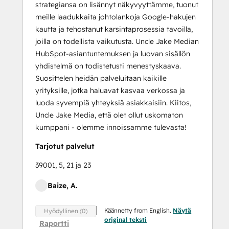
strategiansa on lisännyt näkyvyyttämme, tuonut
meille laadukkaita johtolankoja Google-hakujen
kautta ja tehostanut karsintaprosessia tavoilla,
joilla on todellista vaikutusta. Uncle Jake Median
HubSpot-asiantuntemuksen ja luovan sisällön
yhdistelmä on todistetusti menestyskaava.
Suosittelen heidän palveluitaan kaikille
yrityksille, jotka haluavat kasvaa verkossa ja
luoda syvempiä yhteyksiä asiakkaisiin. Kiitos,
Uncle Jake Media, että olet ollut uskomaton
kumppani - olemme innoissamme tulevasta!
Tarjotut palvelut
39001, 5, 21 ja 23
Baize, A.
Käännetty from English.
Näytä
Hyödyllinen (0)
original teksti
Raportti