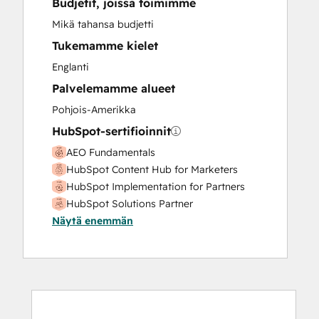
Budjetit, joissa toimimme
Marketing Hub Enterprise Onboarding
Marketing Hub Professional Onboarding
Mikä tahansa budjetti
Paid Advertising
Tukemamme kielet
Revenue Hub Implementation
Englanti
Sales and Marketing Alignment
Palvelemamme alueet
Sales Enablement
Sales Hub Enterprise Onboarding
Pohjois-Amerikka
Sales Hub Professional Onboarding
HubSpot-sertifioinnit
Search Engine Optimization
AEO Fundamentals
Service Hub Enterprise Onboarding
HubSpot Content Hub for Marketers
Service Hub Professional Onboarding
HubSpot Implementation for Partners
Social Media
HubSpot Solutions Partner
Website Design
Näytä enemmän
Inbound
Website Development
Website Migration