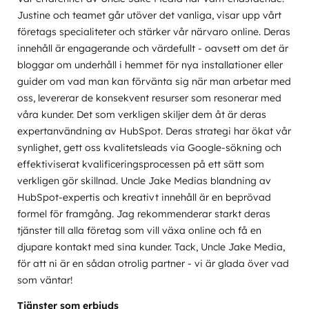
Justine och teamet går utöver det vanliga, visar upp vårt
företags specialiteter och stärker vår närvaro online. Deras
innehåll är engagerande och värdefullt - oavsett om det är
bloggar om underhåll i hemmet för nya installationer eller
guider om vad man kan förvänta sig när man arbetar med
oss, levererar de konsekvent resurser som resonerar med
våra kunder. Det som verkligen skiljer dem åt är deras
expertanvändning av HubSpot. Deras strategi har ökat vår
synlighet, gett oss kvalitetsleads via Google-sökning och
effektiviserat kvalificeringsprocessen på ett sätt som
verkligen gör skillnad. Uncle Jake Medias blandning av
HubSpot-expertis och kreativt innehåll är en beprövad
formel för framgång. Jag rekommenderar starkt deras
tjänster till alla företag som vill växa online och få en
djupare kontakt med sina kunder. Tack, Uncle Jake Media,
för att ni är en sådan otrolig partner - vi är glada över vad
som väntar!
Tjänster som erbjuds