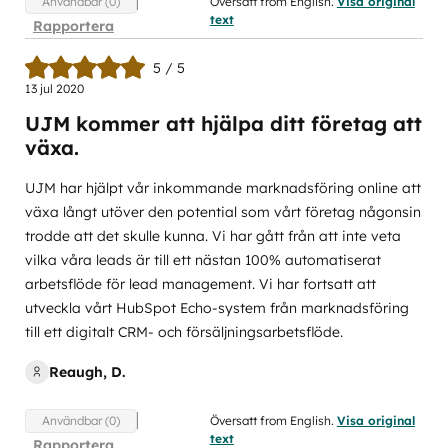
Översatt from English.
Visa original
Användbar (0)
text
Rapportera
5 / 5
13 jul 2020
UJM kommer att hjälpa ditt företag att
växa.
UJM har hjälpt vår inkommande marknadsföring online att
växa långt utöver den potential som vårt företag någonsin
trodde att det skulle kunna. Vi har gått från att inte veta
vilka våra leads är till ett nästan 100% automatiserat
arbetsflöde för lead management. Vi har fortsatt att
utveckla vårt HubSpot Echo-system från marknadsföring
till ett digitalt CRM- och försäljningsarbetsflöde.
Reaugh, D.
Översatt from English.
Visa original
Användbar (0)
text
Rapportera