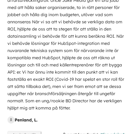
affärsutvecklingsroll. Uncle Jake Media gör ett bra jobb
med att hålla saker organiserade, ta in rätt personer för
jobbet och hålla dig inom budgeten, utöver vad som
annonseras När vi sa att vi behövde se verkliga data om
ROI, hjälpte de oss att ta stegen för att ställa in den
datainsamling vi behövde för att kunna beräkna ROI. När
vi behövde lösningar för HubSpot-integration med
nuvarande tekniska system som för närvarande inte är
kompatibla med HubSpot, hjälpte de oss att räkna ut
lösningar och till och med källentreprenörer för att bygga
API: er. Vi har ännu inte kommit till den punkt att vi kan
fastställa en exakt ROI (Covid-19 har spelat en stor roll för
att sätta tillbaka det), men vi ser fram emot att se dessa
uppgifter när branschförsäljningen återgår till ungefär
normalt. Som en ung/rookie BD Director har de verkligen
hjälpt mig att komma på fötter.
Penland, L.