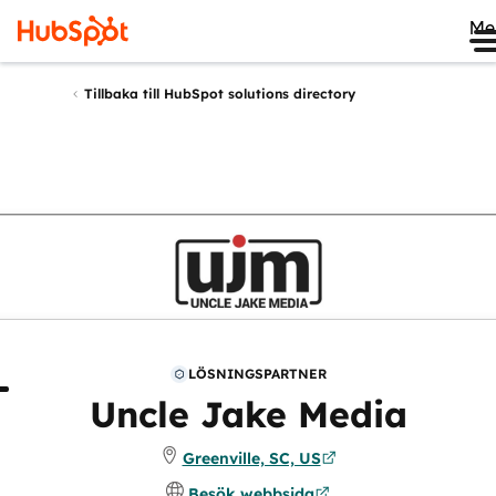
Me
Tillbaka till HubSpot solutions directory
LÖSNINGSPARTNER
m
Recensioner
Uncle Jake Media
Greenville, SC, US
Besök webbsida