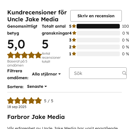
slutfört
slutfört
slutfört
slutfört
slutfört
Kundrecensioner för
Skriv en recension
Uncle Jake Media
Genomsnittligt
Totalt antal
5
100
betyg
granskningar
4
0 
5,0
5
3
0 
2
0 
Antal
1
0 
recensioner
Baserat på 5
totalt
omdömen
Filtrera
Alla stjärnor
omdömen:
Senaste
Sortera:
5 / 5
18 sep 2025
Farbror Jake Media
Vår erfarenhet av Uncle Jake Media har varit enastående.