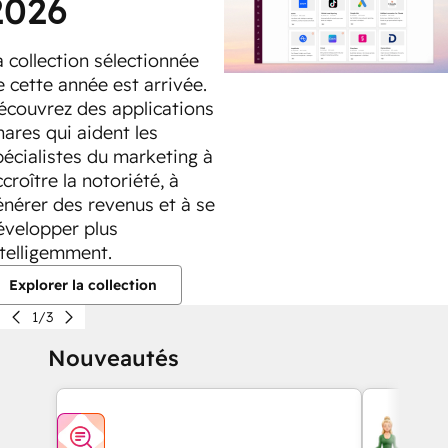
2026
a collection sélectionnée
e cette année est arrivée.
écouvrez des applications
hares qui aident les
pécialistes du marketing à
croître la notoriété, à
énérer des revenus et à se
évelopper plus
ntelligemment.
Explorer la collection
1/3
Nouveautés