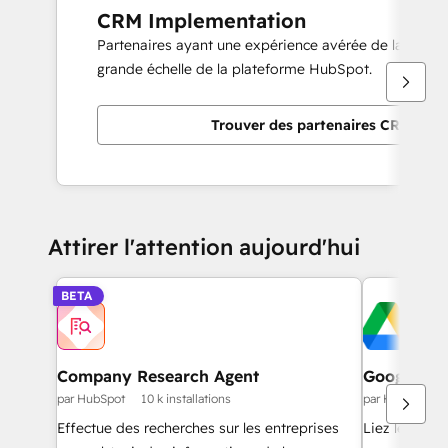
CRM Implementation
Partenaires ayant une expérience avérée de la mise
grande échelle de la plateforme HubSpot.
Trouver des partenaires CRM Imp
Attirer l'attention aujourd'hui
BETA
Company Research Agent
Google Dr
par HubSpot
10 k installations
par HubSpot
Effectue des recherches sur les entreprises
Liez les lecte