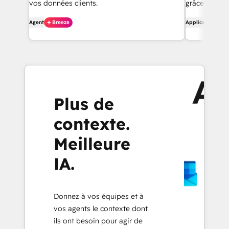
vos données clients.
grâce à l'int
Agent
Breeze
Application
Plus de
contexte.
Meilleure
IA.
Donnez à vos équipes et à
vos agents le contexte dont
ils ont besoin pour agir de