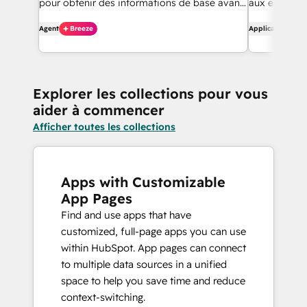
pour obtenir des informations de base avant
aux enregist
de les contacter.
gestion des f
Agent
Breeze
Application
biais de flux
aperçus de d
tout cela sa
Explorer les collections pour vous
aider à commencer
Afficher toutes les collections
Apps with Customizable
App Pages
Find and use apps that have
customized, full-page apps you can use
within HubSpot. App pages can connect
to multiple data sources in a unified
space to help you save time and reduce
context-switching.