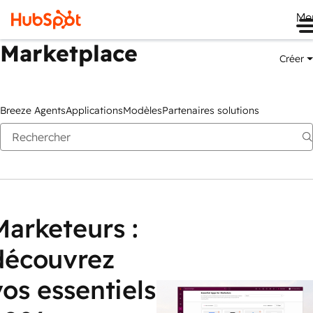
Me
Marketplace
Créer
Breeze Agents
Applications
Modèles
Partenaires solutions
Marketeurs :
découvrez
vos essentiels