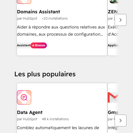
Domains Assistant
ZENABM
par HubSpot
<10 installations
par ZenABM
Aider à répondre aux questions relatives aux
Exécutez pl
domaines, aux processus de configuration
d'Account Ba
des domaines et au diagnostic des
Comprenez l
Assistant
Breeze
Application
problèmes liés aux domaines.
LinkedIn, Go
de pipeline g
multicanaux,
plus suscept
Les plus populaires
vos campagne
des rapports 
Data Agent
Gmail
par HubSpot
48 k installations
par HubSpot
Comblez automatiquement les lacunes de
Intégrez Hub