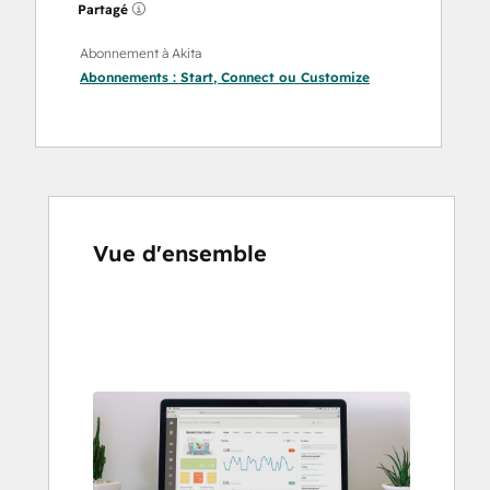
Partagé
Abonnement à Akita
Abonnements :
Start
,
Connect
ou
Customize
Vue d'ensemble
Utilisez
les
touches
de
flèches
pour
voir
d'autres