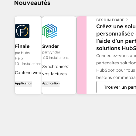
Nouveautés
BESOIN D'AIDE ?
Créez une solu
personnalisée
l'aide d'un par
Finale
Synder
solutions HubS
Composer
par Synder
par Hubs
Connectez-vous au
<10 installations
Help
partenaires solutio
10+ installations
Synchronisez
HubSpot pour tous
Contenu web
vos factures
besoins commercia
généré par
HubSpot avec
Application
Application
Trouver un par
l'IA, conçu
QuickBooks,
pour
NetSuite ou
HubSpot.
Xero — avec la
comptabilité
d'exercice et la
comptabilisation
des produits