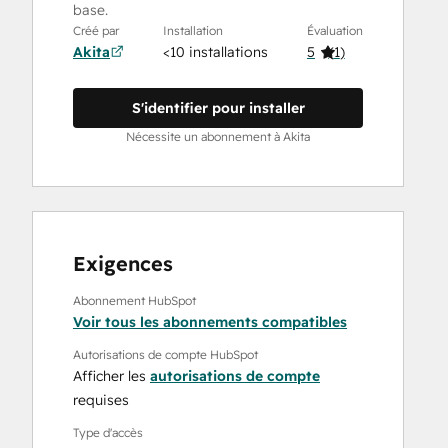
base.
Créé par
Installation
Évaluation
Akita
<10 installations
5
(
1
)
S'identifier pour installer
Nécessite un abonnement à Akita
Exigences
Abonnement HubSpot
Voir tous les abonnements compatibles
Autorisations de compte HubSpot
Afficher les
autorisations de compte
requises
Type d'accès