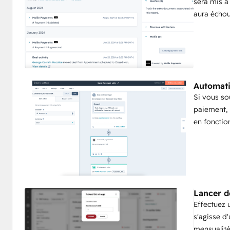
sera mis à
aura échou
Automati
Si vous so
paiement, 
en fonctio
Lancer 
Effectuez 
s'agisse d
mensualité