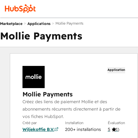
Mollie Payments
Marketplace
Applications
Mollie Payments
Application
Mollie Payments
Créez des liens de paiement Mollie et des
abonnements récurrents directement à partir de
vos fiches HubSpot.
Créé par
Installation
Évaluation
Wiljekoffie B.V.
200+ installations
5
(
1
)