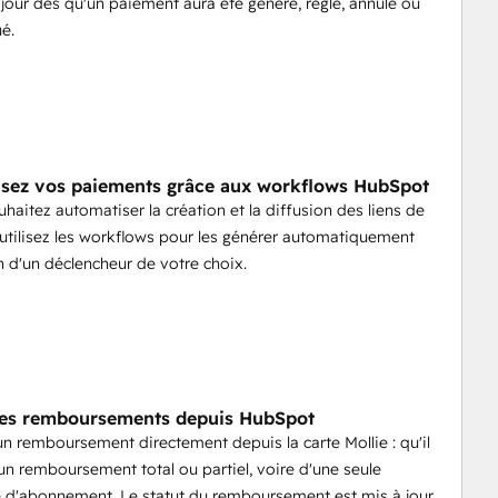
 jour dès qu'un paiement aura été généré, réglé, annulé ou
é.
sez vos paiements grâce aux workflows HubSpot
uhaitez automatiser la création et la diffusion des liens de
utilisez les workflows pour les générer automatiquement
n d'un déclencheur de votre choix.
des remboursements depuis HubSpot
un remboursement directement depuis la carte Mollie : qu'il
'un remboursement total ou partiel, voire d'une seule
 d'abonnement. Le statut du remboursement est mis à jour