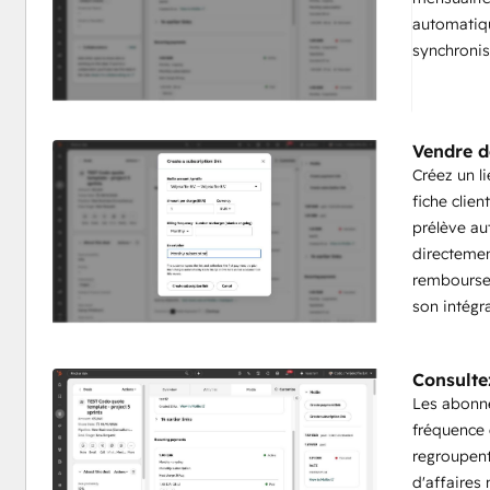
automatiqu
synchronis
Vendre d
Créez un l
fiche clien
prélève a
directemen
remboursez
son intégra
Consulte
Les abonne
fréquence 
regroupent
d'affaires