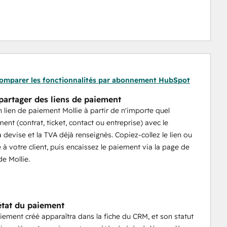
tableaux de bord HubSpot.
ment (intégralement ou partiellement) en un clic, et 
 profil pour chaque paiement. L’application en elle-même 
s frais de transaction standard de Mollie, sans frais 
omparer les fonctionnalités par abonnement HubSpot
 partager des liens de paiement
 lien de paiement Mollie à partir de n'importe quel
ent (contrat, ticket, contact ou entreprise) avec le
a devise et la TVA déjà renseignés. Copiez-collez le lien ou
 à votre client, puis encaissez le paiement via la page de
e Mollie.
'état du paiement
ement créé apparaîtra dans la fiche du CRM, et son statut