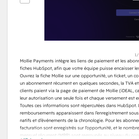
éléments
1/
Mollie Payments intègre les liens de paiement et les abon
fiches HubSpot, afin que votre équipe puisse encaisser le
Ouvrez la fiche Mollie sur une opportunité, un ticket, un c
un abonnement récurrent en quelques secondes, la TVA et les
clients paient via la page de paiement de Mollie (iDEAL, ca
leur autorisation une seule fois et chaque versement est
Toutes ces informations sont répercutées dans HubSpot. Le
remboursements apparaissent dans l’enregistrement sous 
natifs et d’événements de la chronologie. Pour les abonneme
facturation sont enregistrés sur l’opportunité, et le nombre
mensuel récurrent (MRR) sont regroupés au niveau du conta