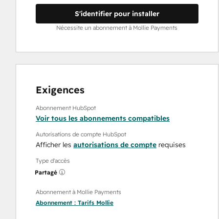
S'identifier pour installer
Nécessite un abonnement à Mollie Payments
Exigences
Abonnement HubSpot
Voir tous les abonnements compatibles
Autorisations de compte HubSpot
Afficher les
autorisations de compte
requises
Type d'accès
Partagé
Abonnement à Mollie Payments
Abonnement :
Tarifs Mollie