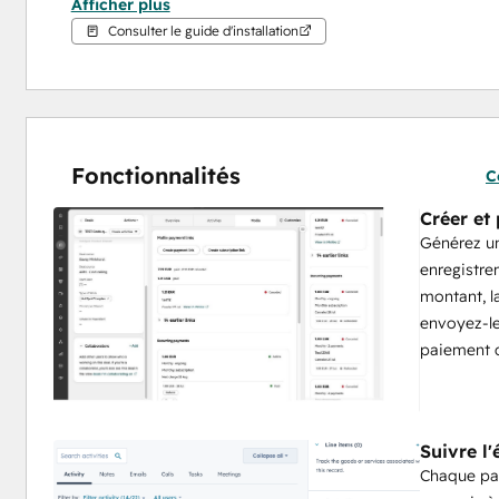
Afficher plus
suivre les revenus récurrents dans vos propres listes et 
Consulter le guide d'installation
Remboursez un paiement unique ou une mensualité d’abonne
associez plusieurs profils Mollie pour sélectionner le bon
est gratuite : vous utilisez votre propre compte Mollie et le
supplémentaires de notre part.
Fonctionnalités
C
Créer et
Générez un
enregistrem
montant, l
envoyez-le
paiement d
Suivre l
Chaque pai