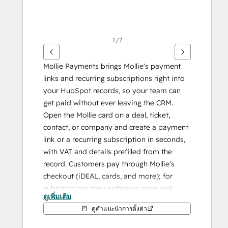
1/7
Mollie Payments brings Mollie's payment 
links and recurring subscriptions right into 
your HubSpot records, so your team can 
get paid without ever leaving the CRM.
Open the Mollie card on a deal, ticket, 
contact, or company and create a payment 
link or a recurring subscription in seconds, 
with VAT and details prefilled from the 
record. Customers pay through Mollie's 
checkout (iDEAL, cards, and more); for 
subscriptions they authorize once and 
ดูเพิ่มเติม
every installment is then collected 
ดูคำแนะนำการตั้งค่า
automatically.
Everything flows back into HubSpot. 