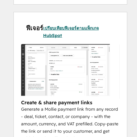
Payment status, amounts, and refunds land 
on the record as properties, native 
payment records, and timeline events. 
ฟีเจอร์
Subscriptions stamp status, amount, 
เปรียบเทียบฟีเจอร์ตามแพ็กเกจ
interval, and next charge onto the deal, and 
HubSpot
roll up the number of active subscriptions 
plus monthly recurring revenue (MRR) onto 
the associated contact and company, so 
you can report recurring revenue in your 
own HubSpot lists and dashboards.
Refund a single payment or a single 
subscription installment (full or partial) in 
one click, and connect multiple Mollie 
profiles to pick the right one per payment. 
Create & share payment links
The app itself is free: you use your own 
Generate a Mollie payment link from any record
Mollie account and Mollie's standard 
- deal, ticket, contact, or company - with the
transaction fees, with no extra charge from 
amount, currency, and VAT prefilled. Copy-paste
us.
the link or send it to your customer, and get