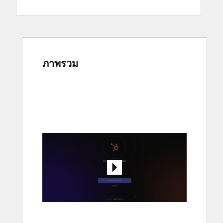
ภาพรวม
ใช้
ปุ่ม
ลูก
ศร
เพื่อ
ดู
ราย
กา
รอื่นๆ