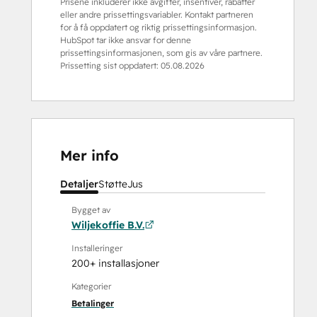
Prisene inkluderer ikke avgifter, insentiver, rabatter
eller andre prissettingsvariabler. Kontakt partneren
for å få oppdatert og riktig prissettingsinformasjon.
HubSpot tar ikke ansvar for denne
prissettingsinformasjonen, som gis av våre partnere.
Prissetting sist oppdatert:
05.08.2026
Mer info
Detaljer
Støtte
Jus
Bygget av
Wiljekoffie B.V.
Installeringer
200+ installasjoner
Kategorier
Betalinger