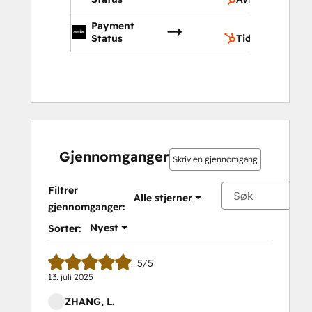
Payment
Ti
Status
Tidslinje
Gjennomganger
Skriv en gjennomgang
Filtrer
Alle stjerner
gjennomganger:
Nyest
Sorter:
5/5
13. juli 2025
ZHANG, L.