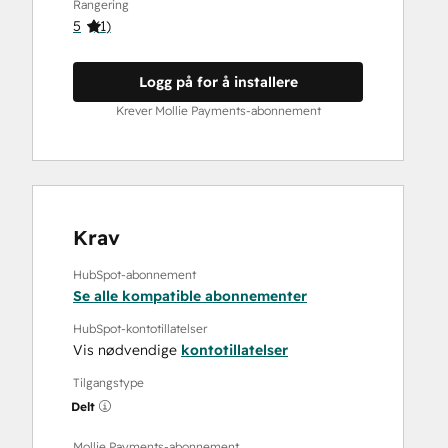
Rangering
5
(
1
)
Logg på for å installere
Krever Mollie Payments-abonnement
Krav
HubSpot-abonnement
Se alle kompatible abonnementer
HubSpot-kontotillatelser
Vis nødvendige
kontotillatelser
Tilgangstype
Delt
Mollie Payments-abonnement