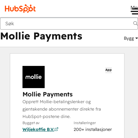
Me
Mollie Payments
Markedsted
Apper
Mollie Payments
Bygg
App
Mollie Payments
Opprett Mollie-betalingslenker og
gjentakende abonnementer direkte fra
HubSpot-postene dine.
Bygget av
Installeringer
Wiljekoffie B.V.
200+ installasjoner