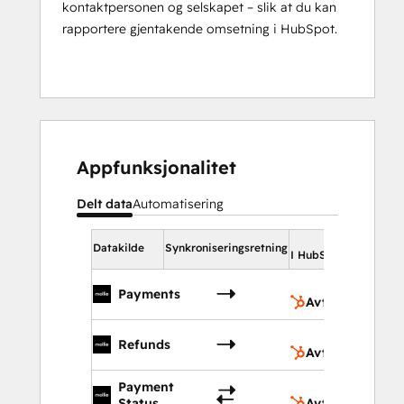
kontaktpersonen og selskapet – slik at du kan
rapportere gjentakende omsetning i HubSpot.
Appfunksjonalitet
Delt data
Automatisering
I Hu
Datakilde
Synkroniseringsretning
I HubSpot
A
Payments
Avtaler
A
Refunds
Avtaler
Payment
A
Status
Avtaler