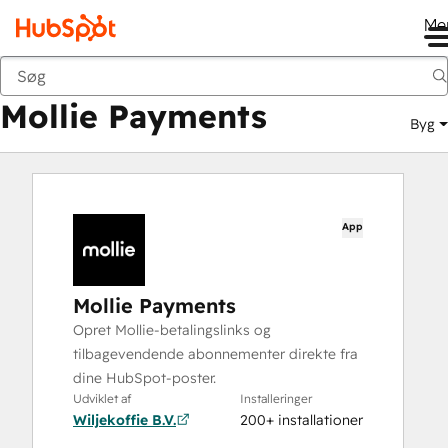
Me
Mollie Payments
Marketplace
Apps
Mollie Payments
Byg
App
Mollie Payments
Opret Mollie-betalingslinks og
tilbagevendende abonnementer direkte fra
dine HubSpot-poster.
Udviklet af
Installeringer
Wiljekoffie B.V.
200+ installationer