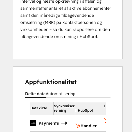
interval og næste opkrævning i aftalen og
sammenfatter antallet af aktive abonnementer
samt den månedlige tilbagevendende
omsætning (MRR) på kontaktpersonen og
virksomheden – så du kan rapportere om den
tilbagevendende omsætning i HubSpot.
Appfunktionalitet
Delte data
Automatisering
Synkroniser
I HubSpot
Datakilde
retning
I HubSpot
Handler
Payments
Handler