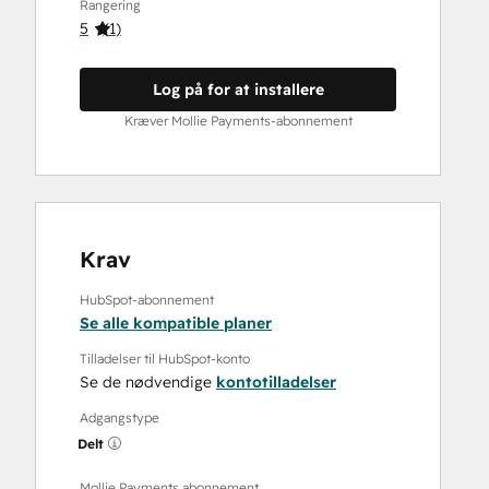
Rangering
5
(
1
)
Log på for at installere
Kræver Mollie Payments-abonnement
Krav
HubSpot-abonnement
Se alle kompatible planer
Tilladelser til HubSpot-konto
Se de nødvendige
kontotilladelser
Adgangstype
Delt
Mollie Payments abonnement