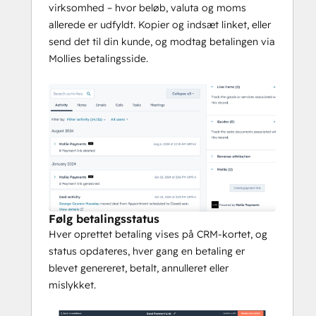
enkelt klik, og tilknyt flere Mollie-profiler for 
virksomhed – hvor beløb, valuta og moms
at vælge den rigtige til hver betaling. Selve 
allerede er udfyldt. Kopier og indsæt linket, eller
appen er gratis: Du bruger din egen Mollie-
send det til din kunde, og modtag betalingen via
konto og Mollies 
Mollies betalingsside.
standardtransaktionsgebyrer uden ekstra 
omkostninger fra os.
Følg betalingsstatus
Hver oprettet betaling vises på CRM-kortet, og
status opdateres, hver gang en betaling er
blevet genereret, betalt, annulleret eller
mislykket.