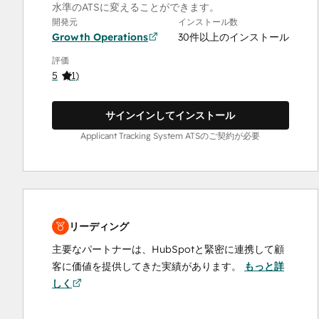
水準のATSに変えることができます。
開発元
インストール数
Growth Operations
30件以上のインストール
評価
5
(
1
)
サインインしてインストール
Applicant Tracking System ATSのご契約が必要
リーディング
主要なパートナーは、HubSpotと緊密に連携して顧
客に価値を提供してきた実績があります。
もっと詳
しく