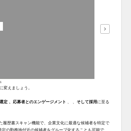
4
ムに変えましょう。
選定 
、応募者とのエンゲージメント 
、
、
そして採用
に至る
用した履歴書スキャン機能で、企業文化に最適な候補者を特定で
特定の勤務地付近の候補者をグループ化することも可能で