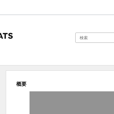
ATS
概要
他
の
項
目