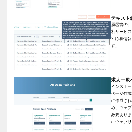
テキスト
履歴書の目
析サービス
や応募情報
す。
求人一覧
インストー
ページ作成
に作成され
め、ウェブ
必要ありま
にウェブサ