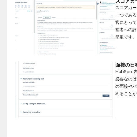
スコアカ
スコアカー
一つである
官にとって
補者への評
簡単です。
面接の日
HubSp
必要なのは
の面接やパ
めることが