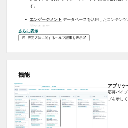
す。
エンゲージメント
データベースを活用したコンテンツ
開できます。
さらに表示
設定方法に関するヘルプ記事を表示
採用
 さらに優れた応募者体験を提供することで、卓越
***注：
応募者追跡システム（ATS）
はHubSpotアプリオブ
HubSpotプランでも利用可能であり、応募、求人、オフ
成されます。***
機能
アプリケ
応募パイプ
プを示して