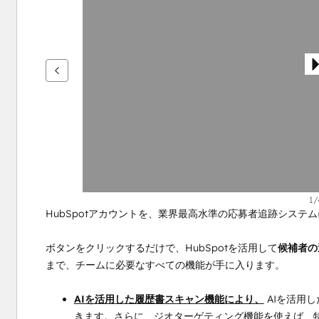
を
表
示
す
る
に
は
矢
印
キ
ー
を
1/
HubSpotアカウントを、業界最高水準の応募者追跡システ
使
用
ボタンをクリックするだけで、HubSpotを活用して
候補者の
し
まで、チームに必要なすべての機能が手に入ります。
ま
す
AIを活用した履歴書スキャン機能により、
 AIを活
きます。さらに、ジオターゲティング機能を使えば、