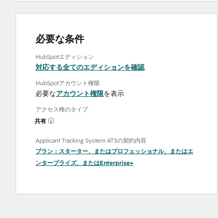
必要な条件
HubSpotエディション
対応する全てのエディションを確認
HubSpotアカウント権限
必要な
アカウント権限
を表示
アクセス権のタイプ
共有
Applicant Tracking System ATSの契約内容
プラン：
スターター
、または
プロフェッショナル
、または
エ
ンタープライズ
、または
Enterprise+