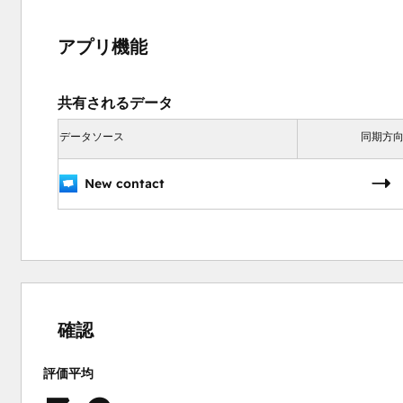
アプリ機能
共有されるデータ
データソース
同期方
New contact
0%
20%
20%
20%
40%
完
完
完
完
完
了
了
了
了
了
確認
評価平均