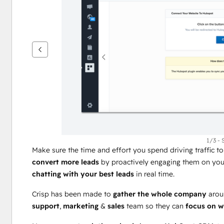
を
表
示
す
る
に
は
矢
印
キ
ー
を
1/3 - 
Make sure the time and effort you spend driving traffic to
使
convert more leads
 by proactively engaging them on your
用
chatting with your best leads
 in real time. 
し
ま
Crisp has been made to 
gather the whole company
 arou
す
support
, 
marketing
 & 
sales
 team so they can 
focus on w