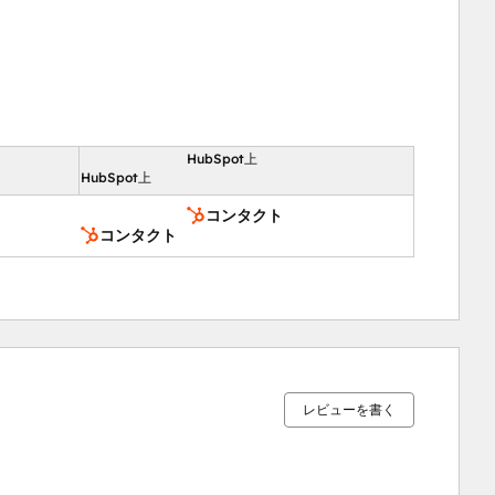
HubSpot上
向
HubSpot上
コンタクト
コンタクト
0%
20%
20%
20%
40%
完
完
完
完
完
了
了
了
了
了
レビューを書く