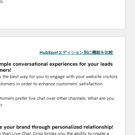
oo.
HubSpotエディション別に機能を比較
imple conversational experiences for your leads
mers!
is the best way for you to engage with your website visitors
stomers in order to enhance customers' satisfaction.
tomers prefer live chat over other channels. What are you
r?
 your brand through personalized relationship!
than Live Chat, Crisp brings you the ability to create a