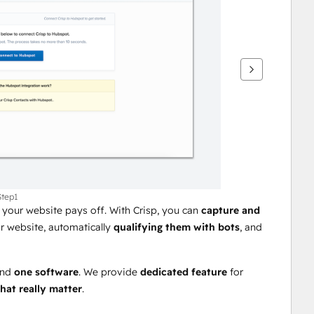
Step1
 your website pays off. With Crisp, you can 
capture and 
 website, automatically 
qualifying them with bots
, and 
nd 
one software
. We provide 
dedicated feature
 for 
hat really matter
.