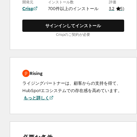
開発元
インストール数
評価
Crisp
700件以上のインストール
3.2
(
5
)
サインインしてインストール
Crispのご契約が必要
Rising
ライジングパートナーは、顧客からの支持を得て、
HubSpotエコシステムでの存在感を高めています。
もっと詳しく