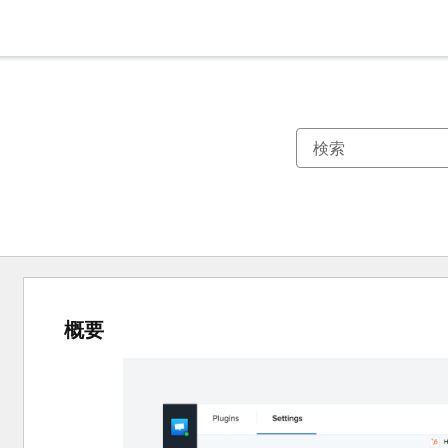
概要
他
の
項
目