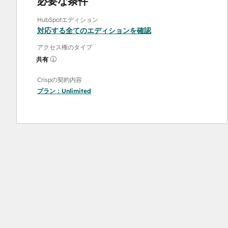
必要な条件
HubSpotエディション
対応する全てのエディションを確認
アクセス権のタイプ
共有
Crispの契約内容
プラン：
Unlimited