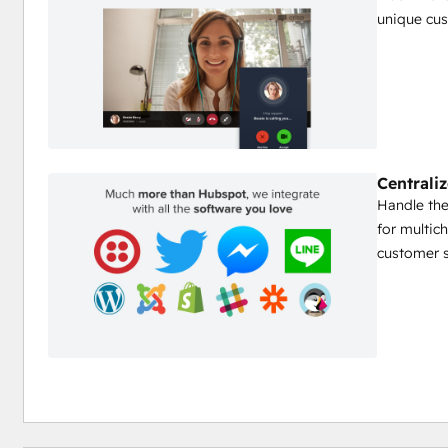
unique cus
Centrali
Handle the
for multic
customer s