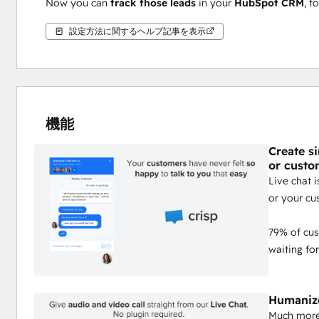
Now you can 
track those leads
 in your 
HubSpot CRM
, t
設定方法に関するヘルプ記事を表示
機能
Create s
or custo
Live chat 
or your cu
79% of cus
waiting fo
Humanize
Much more 