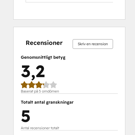
0 %
20 %
20 %
20 %
40 %
0 %
20 %
20 %
20 %
40 %
slutfört
slutfört
slutfört
slutfört
slutfört
slutfört
slutfört
slutfört
slutfört
slutfört
Recensioner
Skriv en recension
Genomsnittligt betyg
3,2
Baserat på 5 omdömen
Totalt antal granskningar
5
Antal recensioner totalt