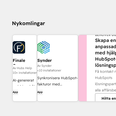
Nykomlingar
BEHÖVER DU
Skapa en
anpassad
med hjäl
HubSpot
Finale
Synder
lösningsp
Composer
Av Synder
Av Hubs Help
<10 installationer
Få kontakt
10+ installationer
HubSpots
Synkronisera HubSpot-
AI-genererat
lösningspart
fakturor med
webbinnehåll,
alla affärsb
QuickBooks, NetSuite
App
App
utvecklat för
eller Xero – med
Hitta en
HubSpot.
periodiseringsprincipen
och intäktsredovisning