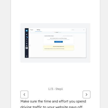
Använd
piltangenterna
för
att
se
andra
alternativ
1/3 - Step1
Make sure the time and effort you spend 
driving traffic to your website pays off. 