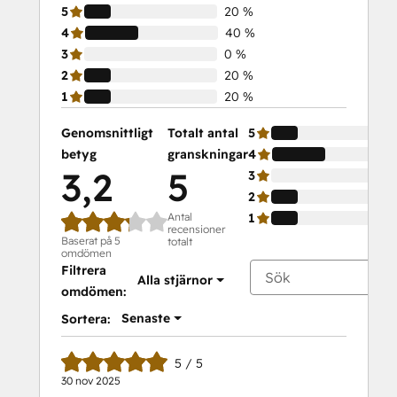
5
20 %
4
40 %
3
0 %
2
20 %
1
20 %
Genomsnittligt
Totalt antal
5
betyg
granskningar
4
3,2
5
3
2
Antal
1
recensioner
Baserat på 5
totalt
omdömen
Filtrera
Alla stjärnor
omdömen:
Senaste
Sortera:
5 / 5
30 nov 2025