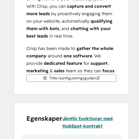
With Crisp, you can 
capture and convert 
more leads
 by proactively engaging them 
on your website, automatically 
qualifying 
them with bots
, and 
chatting with your 
best leads
 in real time. 
Crisp has been made to 
gather the whole 
company
 around 
one software
. We 
provide 
dedicated feature
 for 
support
, 
marketing
 & 
sales
 team so they can 
focus 
on what really matter
.
Titta i konfigureringsguiden
Now you can 
track those leads
 in your 
HubSpot CRM
, too.
Egenskaper
Jämför funktioner med
HubSpot-kontrakt