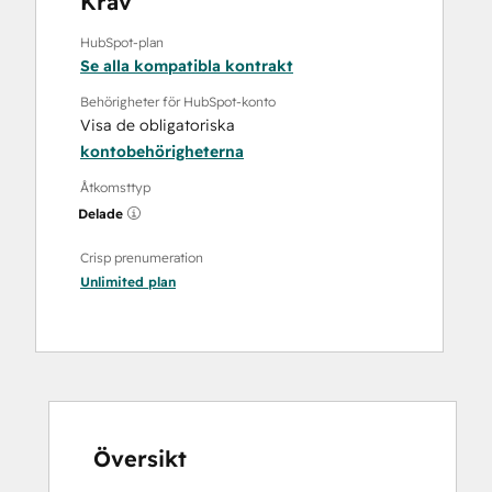
Krav
HubSpot-plan
Se alla kompatibla kontrakt
Behörigheter för HubSpot-konto
Visa de obligatoriska
kontobehörigheterna
Åtkomsttyp
Delade
Crisp prenumeration
Unlimited
plan
Översikt