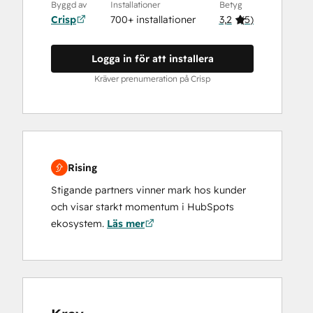
Byggd av
Installationer
Betyg
Crisp
700+ installationer
3,2
(
5
)
Logga in för att installera
Kräver prenumeration på Crisp
Rising
Stigande partners vinner mark hos kunder
och visar starkt momentum i HubSpots
ekosystem.
Läs mer