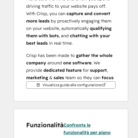
driving traffic to your website pays off. 
With Crisp, you can 
capture and convert 
more leads
 by proactively engaging them 
on your website, automatically 
qualifying 
them with bots
, and 
chatting with your 
best leads
 in real time. 
Crisp has been made to 
gather the whole 
company
 around 
one software
. We 
provide 
dedicated feature
 for 
support
, 
marketing
 & 
sales
 team so they can 
focus 
on what really matter
.
Visualizza guida alla configurazione
Now you can 
track those leads
 in your 
HubSpot CRM
, too.
Funzionalità
Confronta le
funzionalità per piano