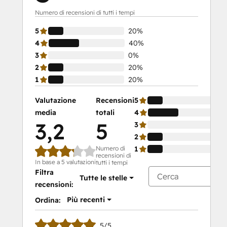
Numero di recensioni di tutti i tempi
5
20%
4
40%
3
0%
2
20%
1
20%
Valutazione
Recensioni
5
media
totali
4
3,2
5
3
2
Numero di
1
recensioni di
In base a 5 valutazioni
tutti i tempi
Filtra
Tutte le stelle
recensioni:
Più recenti
Ordina:
5/5