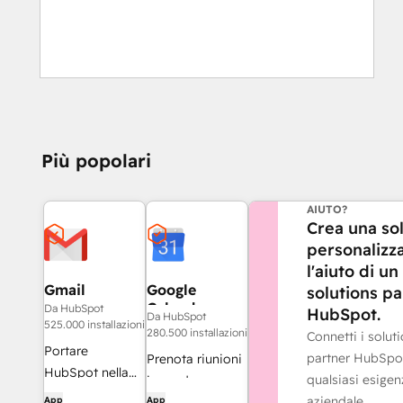
Più popolari
HAI BISOGNO DI
AIUTO?
Crea una so
personalizz
l'aiuto di un
Gmail
Google
solutions pa
Calendar
Da HubSpot
HubSpot.
Da HubSpot
525.000 installazioni
280.500 installazioni
Connetti i solut
Portare
partner HubSpo
Prenota riunioni
HubSpot nella
qualsiasi esigen
in modo
casella di posta
aziendale.
App
App
semplice e