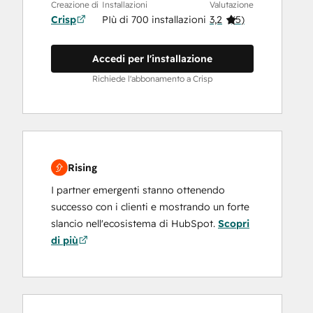
Creazione di
Installazioni
Valutazione
Crisp
PIù di 700 installazioni
3,2
(
5
)
Accedi per l'installazione
Richiede l'abbonamento a Crisp
Rising
I partner emergenti stanno ottenendo
successo con i clienti e mostrando un forte
slancio nell'ecosistema di HubSpot.
Scopri
di più