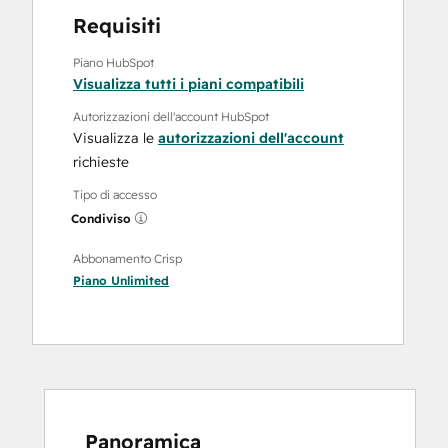
Requisiti
Piano HubSpot
Visualizza tutti i piani compatibili
Autorizzazioni dell'account HubSpot
Visualizza le
autorizzazioni dell'account
richieste
Tipo di accesso
Condiviso
Abbonamento Crisp
Piano
Unlimited
Panoramica