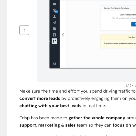
se
andre
elementer
1/3 - 
Make sure the time and effort you spend driving traffic to
convert more leads
 by proactively engaging them on your
chatting with your best leads
 in real time. 
Crisp has been made to 
gather the whole company
 arou
support
, 
marketing
 & 
sales
 team so they can 
focus on w