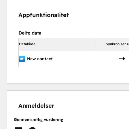
Appfunktionalitet
Delte data
Datakilde
Synkroniser r
New contact
0 %
20 %
20 %
20 %
40 %
fuldendt
fuldendt
fuldendt
fuldendt
fuldendt
Anmeldelser
Gennemsnitlig vurdering