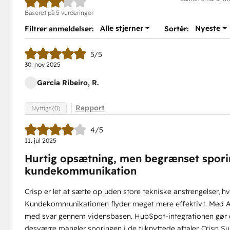
Baseret på 5 vurderinger
Alle stjerner
Nyeste
Filtrer anmeldelser:
Sortér:
5/5
30. nov 2025
Garcia Ribeiro, R.
Rapport
Nyttigt (0)
4/5
11. jul 2025
Hurtig opsætning, men begrænset sporing 
kundekommunikation
Crisp er let at sætte op uden store tekniske anstrengelser, h
Kundekommunikationen flyder meget mere effektivt. Med AI
med svar gennem vidensbasen. HubSpot-integrationen gør de
desværre mangler sporingen i de tilknyttede aftaler. Crisp 