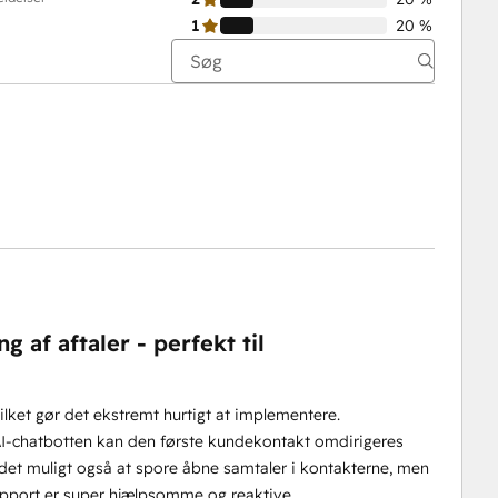
1
20 %
af aftaler - perfekt til
vilket gør det ekstremt hurtigt at implementere.
-chatbotten kan den første kundekontakt omdirigeres
t muligt også at spore åbne samtaler i kontakterne, men
Support er super hjælpsomme og reaktive.