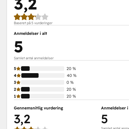
3,2
Baseret på 5 vurderinger
Anmeldelser i alt
5
Samlet antal anmeldelser
5
20 %
4
40 %
3
0 %
2
20 %
1
20 %
Gennemsnitlig vurdering
Anmeldelser i 
3,2
5
Samlet antal anm