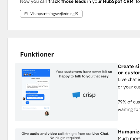
Now you can 
track those leads
 in your 
HubSpot CRM
, t
Vis opsætningsvejledning
Funktioner
Create s
or custo
Live chat 
or your cu
79% of cus
waiting fo
Humanize
Much more 