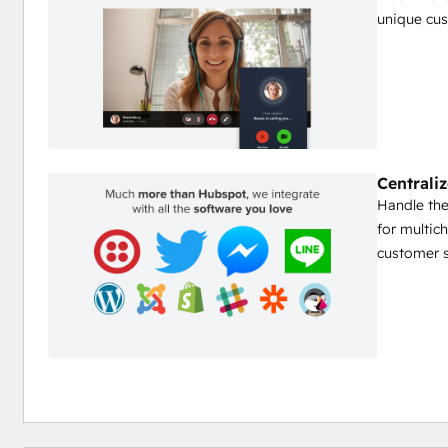
unique cus
Centrali
Handle the
for multic
customer s