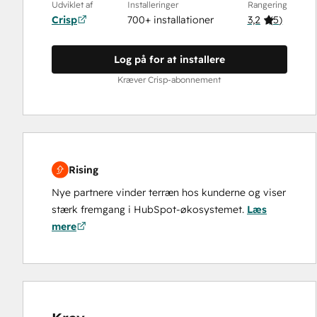
Udviklet af
Installeringer
Rangering
Crisp
700+ installationer
3,2
(
5
)
Log på for at installere
Kræver Crisp-abonnement
Rising
Nye partnere vinder terræn hos kunderne og viser
stærk fremgang i HubSpot-økosystemet.
Læs
mere