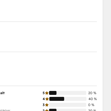
alt
5
20 %
4
40 %
3
0 %
eldelser
2
20 %