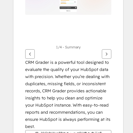
に
は
矢
印
キ
ー
を
1/4 - Summary
使
用
CRM Grader is a powerful tool designed to 
し
evaluate the quality of your HubSpot data 
ま
with precision. Whether you’re dealing with 
す
duplicates, missing fields, or inconsistent 
records, CRM Grader provides actionable 
insights to help you clean and optimize 
your HubSpot instance. With easy-to-read 
reports and recommendations, you can 
ensure HubSpot is always performing at its 
best.