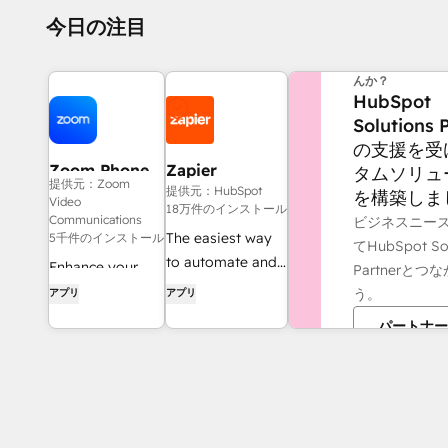
今日の注目
他にお困りのこ
んか？
HubSpot
Solutions 
の支援を受
Zoom Phone
Zapier
タムソリュ
提供元：Zoom
for HubSpot
提供元：HubSpot
を構築しま
Video
18万件のインストール
Communications
ビジネスニー
The easiest way
5千件のインストール
てHubSpot Sol
to automate and
Enhance your
Partnerと
connect HubSpot
HubSpot
う。
アプリ
アプリ
to 8,000+ apps
experience and
パートナー
streamline your
workflows.