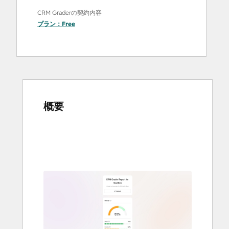
CRM Graderの契約内容
プラン：
Free
概要
他
の
項
目
を
表
示
す
る