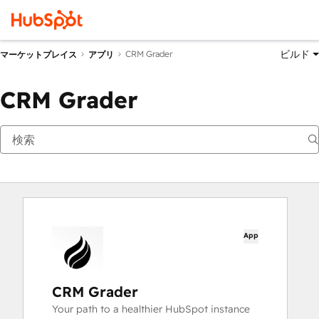
ビルド
CRM Grader
マーケットプレイス
アプリ
CRM Grader
App
CRM Grader
Your path to a healthier HubSpot instance