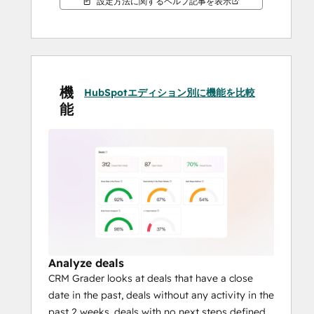
設定方法に関するヘルプ記事を表示
機
HubSpotエディション別に機能を比較
能
Analyze deals
CRM Grader looks at deals that have a close
date in the past, deals without any activity in the
past 2 weeks, deals with no next steps defined,