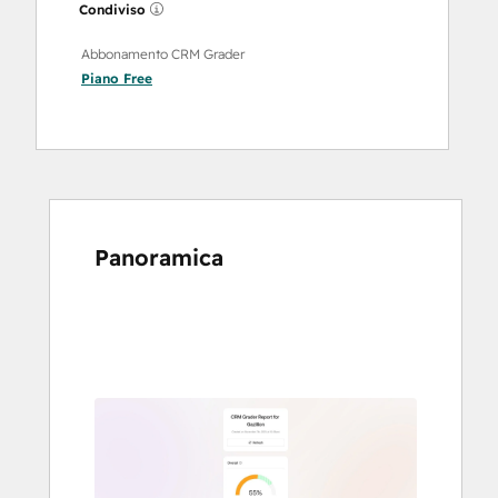
Condiviso
Abbonamento CRM Grader
Piano
Free
Panoramica
usa
i
tasti
Freccia
per
vedere
gli
altri