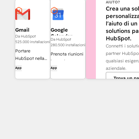
AIUTO?
Crea una so
personalizz
l'aiuto di un
Gmail
Google
solutions pa
Calendar
Da HubSpot
HubSpot.
Da HubSpot
525.000 installazioni
280.500 installazioni
Connetti i solut
Portare
partner HubSpo
Prenota riunioni
HubSpot nella
qualsiasi esigen
in modo
casella di posta
aziendale.
App
App
semplice e
in arrivo con
rapido con
Trova un pa
l'integrazione
HubSpot e
per Gmail
Google Calendar.