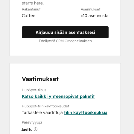
starts here.
Rakentanut
Asennukset
Coffee
<10 asennusta
Kirjaudu sisään asentaaksesi
Edellyttää CRM Grader-tilauksen
Vaatimukset
HubSpot-tilaus
Katso kaikki yhteensopivat paketit
HubSpot-tilin käyttöoikeudet
Tarkastele vaadittuja
tilin käyttöoikeuksia
Pääsytyyppi
Jaettu