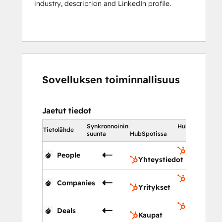
industry, description and LinkedIn profile.
Sovelluksen toiminnallisuus
Jaetut tiedot
Synkronnoinin
HubSpotissa
Tietolähde
suunta
HubSpotissa
Yhteystie
People
Yhteystiedot
Yritykset
Companies
Yritykset
Kaupat
Deals
Kaupat