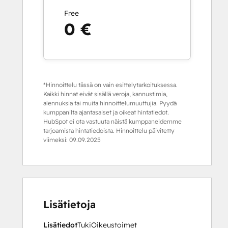
Free
0 €
*Hinnoittelu tässä on vain esittelytarkoituksessa.
Kaikki hinnat eivät sisällä veroja, kannustimia,
alennuksia tai muita hinnoittelumuuttujia. Pyydä
kumppanilta ajantasaiset ja oikeat hintatiedot.
HubSpot ei ota vastuuta näistä kumppaneidemme
tarjoamista hintatiedoista. Hinnoittelu päivitetty
viimeksi:
09.09.2025
Lisätietoja
Lisätiedot
Tuki
Oikeustoimet