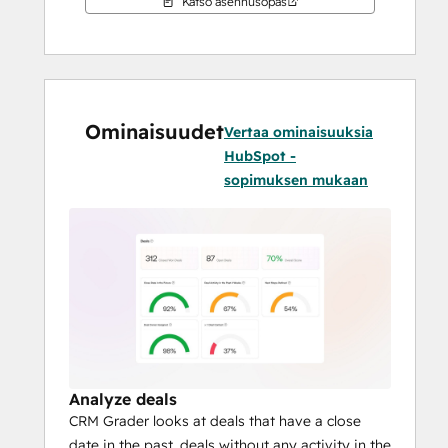
Katso asennusopas
Ominaisuudet
Vertaa ominaisuuksia
HubSpot -
sopimuksen mukaan
Analyze deals
CRM Grader looks at deals that have a close
date in the past, deals without any activity in the