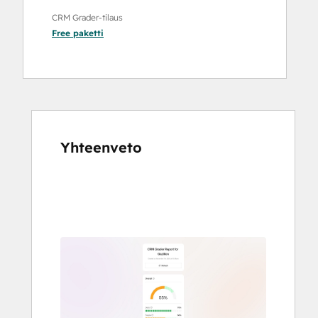
CRM Grader-tilaus
Free
paketti
Yhteenveto
Katso
muita
kohteita
käyttämällä
nuolipainikkeita