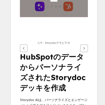
る
に
は
矢
印
キ
ー
を
1/9 - Storydocデモビデオ
使
用
HubSpotのデータ
し
からパーソナライ
ま
す
ズされたStorydoc
デッキを作成
Storydoc AIは、パーソナライズとエンゲージ