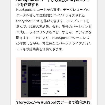
でStorydocを作成できま
キを作成する
す。
HubSpotのレコードから直接、データレコードの
データを使って自動的にパーソナライズされた
HubSpotのレコードから直接Storydocを作成
Storydocデッキを作成できます。テンプレートを
できます。テンプレートを選択し、現在の連
選んで、現在の連絡先、会社、案件のバージョンを
絡先、会社、案件のバージョンを作成した
作成し、ライブリンクをコピーするか、エディタを
ら、ライブリンクをコピーするか、エディタ
開きます。これにより、HubSpot内でシームレス
を開きます。
に作業しながら、常に完全にパーソナライズされた
デッキや提案書を送信できます。
リンクをHubSpotに保存
して自動化
バージョンを作成するたびに、HubSpotはレ
コード上のリンクをプロパティとして保存し
ます：
Storydocリンク
Storydocエディタリンク
StorydocからHubSpotのデータで強化され
これらのリンクはHubSpotの標準プロパティ