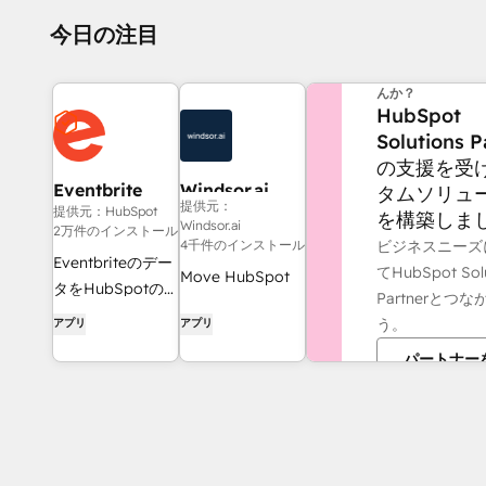
今日の注目
他にお困りのこと
んか？
HubSpot
Solutions P
の支援を受
Eventbrite
Windsor.ai
タムソリュ
提供元：
提供元：HubSpot
を構築しま
Windsor.ai
2万件のインストール
ビジネスニーズ
4千件のインストール
Eventbriteのデー
てHubSpot Sol
Move HubSpot
タをHubSpotのE
Partnerとつ
data into
メールリストやワ
う。
アプリ
アプリ
dashboards,
ークフローなどに
spreadsheets, or
パートナー
利用できます。
a data
warehouse