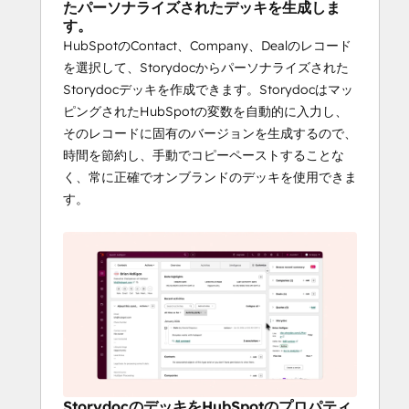
たパーソナライズされたデッキを生成しま
なので、ワークフロー、シーケンス、ケイデ
す。
ンス、タスク、メールテンプレートで使用し
HubSpotのContact、Company、Dealのレコード
て、共有やフォローアップを大規模に自動化
を選択して、Storydocからパーソナライズされた
できます。
Storydocデッキを作成できます。Storydocはマッ
ピングされたHubSpotの変数を自動的に入力し、
HubSpotから編集と分析
そのレコードに固有のバージョンを生成するので、
にすばやくアクセス
時間を節約し、手動でコピーペーストすることな
く、常に正確でオンブランドのデッキを使用できま
レコードのStorydocカードからライブリンク
す。
を開き、Storydocのバージョン編集にジャン
プして、特定のバージョンのアナリティクス
にアクセスできます。これにより、コンテキ
ストに沿ったフォローアップが簡単になり、
勢いを維持できます。
理想的な使用例
パーソナライズされたアウトバウンド
StorydocのデッキをHubSpotのプロパティ