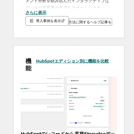
メント分析を組み込んだインタラクティブな
デッキや提案書の作成をサポートします。
さらに表示
StorydocをHubSpotと連携させると、
導入事例を表示
HubSpotの連絡先、案件、企業に合わせて自
設定方法に関するヘルプ記事を表示
動的にパーソナライズされたスライドデッキ
や提案書を作成できます。
HubSpotのデータで資料
をパーソナライズ
機
HubSpotエディション別に機能を比較
能
Storydoc内のHubSpotプロパティを使用し
て、各デッキを適切な対象者にカスタマイズ
できます。Contacts、Deals、Companyから
変数をマッピングし、手動でコピーペースト
することなく、特定のレコード用にパーソナ
ライズされたバージョンを生成できます。
CRMにいながらHubSpot
HubSpotのレコードから直接Storydocデッ