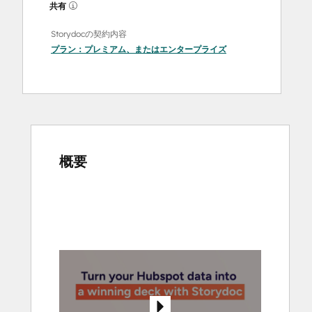
共有
Storydocの契約内容
プラン：
プレミアム
、または
エンタープライズ
概要
他
の
項
目
を
表
示
す