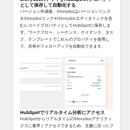
セールス、アカウントベースセールス
として保存して自動化する
HubSpotのレコードから作成された案
バージョン作成後、Storydocはバージョンリンク
件固有の提案書
をStorydocリンクやStorydocエディタリンクを含
ワークフローやシーケンスでStorydoc
むレコードプロパティとしてHubSpotに保存しま
リンクプロパティを使用した自動フォ
す。ワークフロー、シーケンス、ケイデンス、タス
ローアップ
ク、テンプレートでこれらのプロパティを使用し
関係者のエンゲージメントを可視化す
て、共有やフォローアップを自動化できます。
ることで、アウトリーチの時間を短縮
し、案件リスクを低減
HubSpotでリアルタイム分析にアクセス
HubSpotからリアルタイムのStorydocアナリティ
クスに素早くアクセスできるため、文脈に沿ったフ