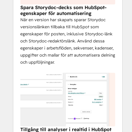
versionen. Detta gör det enkelt att följa upp 
Spara Storydoc-decks som HubSpot-
med sammanhang och hålla tempot uppe.
egenskaper för automatisering
När en version har skapats sparar Storydoc
Idealiska 
versionslänken tillbaka till HubSpot som
användningsfall
egenskaper för posten, inklusive Storydoc-länk
och Storydoc-redaktörslänk. Använd dessa
Personaliserad utgående och 
egenskaper i arbetsflöden, sekvenser, kadenser,
kontobaserad försäljning i stor skala
uppgifter och mallar för att automatisera delning
Avtalsspecifika förslag som 
och uppföljningar.
genereras från HubSpot-poster
Automatiserade uppföljningar med 
hjälp av Storydoc-länkegenskaper i 
arbetsflöden och sekvenser
Insyn i intressenternas engagemang 
för att tidsbestämma uppsökande 
verksamhet och minska affärsrisken
Tillgång till analyser i realtid i HubSpot