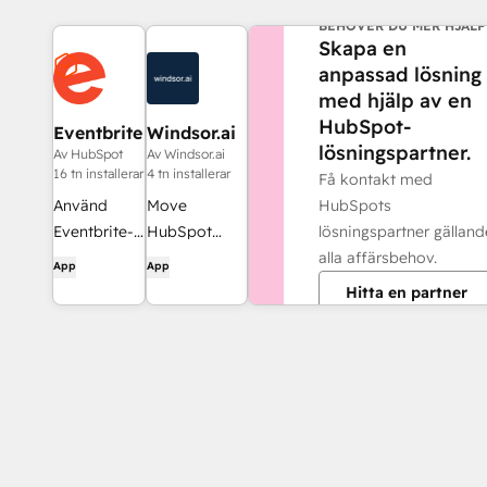
BEHÖVER DU MER HJÄLP
Skapa en
anpassad lösning
med hjälp av en
HubSpot-
Eventbrite
Windsor.ai
lösningspartner.
Av HubSpot
Av Windsor.ai
16 tn installerar
4 tn installerar
Få kontakt med
HubSpots
Använd
Move
lösningspartner gälland
Eventbrite-
HubSpot
alla affärsbehov.
data för e-
data into
App
App
postlistor,
dashboards,
Hitta en partner
arbetsflöden
spreadsheets,
och mycket
or a data
mer i
warehouse
HubSpot.