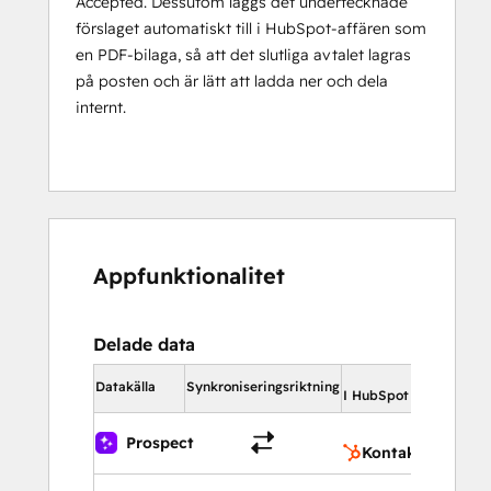
Accepted. Dessutom läggs det undertecknade
förslaget automatiskt till i HubSpot-affären som
en PDF-bilaga, så att det slutliga avtalet lagras
på posten och är lätt att ladda ner och dela
internt.
Appfunktionalitet
Delade data
I Hub
Datakälla
Synkroniseringsriktning
I HubSpot
Ko
Prospect
Kontakter