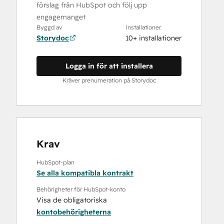
förslag från HubSpot och följ upp
engagemanget
Byggd av
Installationer
Storydoc
10+ installationer
Logga in för att installera
Kräver prenumeration på Storydoc
Krav
HubSpot-plan
Se alla kompatibla kontrakt
Behörigheter för HubSpot-konto
Visa de obligatoriska
kontobehörigheterna