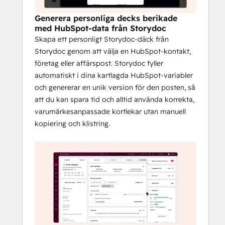
egenskaper, inklusive:
Storydoc-länk
Generera personliga decks berikade
Länk till Storydoc-redigeraren
med HubSpot-data från Storydoc
Skapa ett personligt Storydoc-däck från
Eftersom dessa länkar är standard 
Storydoc genom att välja en HubSpot-kontakt,
HubSpot-egenskaper kan du använda dem 
företag eller affärspost. Storydoc fyller
i arbetsflöden, sekvenser, kadenser, 
automatiskt i dina kartlagda HubSpot-variabler
uppgifter och e-postmallar för att 
och genererar en unik version för den posten, så
automatisera delning och uppföljningar i 
att du kan spara tid och alltid använda korrekta,
stor skala.
varumärkesanpassade kortlekar utan manuell
kopiering och klistring.
Få snabb åtkomst till 
redigering och analys 
från HubSpot
Från Storydoc-kortet på posten kan ditt 
team öppna direktlänken, hoppa för att 
redigera versionen i Storydoc och få 
tillgång till analyser för den specifika 