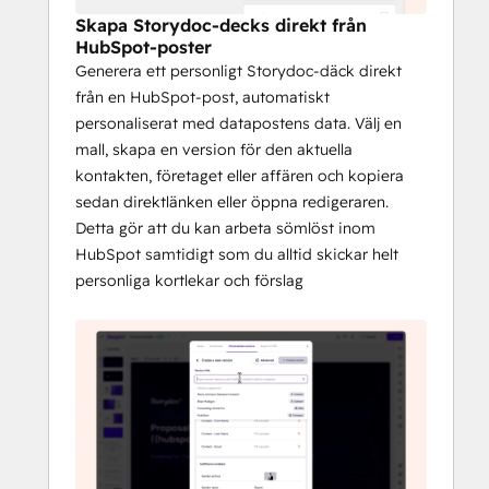
Skapa Storydocs i 
Skapa Storydoc-decks direkt från
HubSpot-poster
HubSpot, utan att lämna 
Generera ett personligt Storydoc-däck direkt
CRM
från en HubSpot-post, automatiskt
personaliserat med datapostens data. Välj en
Generera en Storydoc-version direkt från 
mall, skapa en version för den aktuella
en HubSpot-post. Välj en mall, skapa en 
kontakten, företaget eller affären och kopiera
version för den aktuella kontakten, 
sedan direktlänken eller öppna redigeraren.
företaget eller affären och kopiera sedan 
Detta gör att du kan arbeta sömlöst inom
länken eller öppna redigeringsverktyget, allt 
HubSpot samtidigt som du alltid skickar helt
från HubSpot.
personliga kortlekar och förslag
Spara länkar tillbaka till 
HubSpot för 
automatisering
Varje gång du skapar en version lagrar 
HubSpot länkarna på posten som 