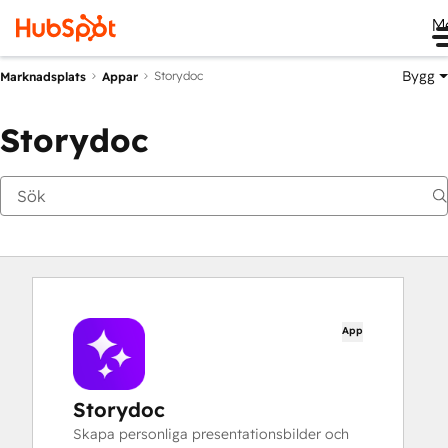
M
Bygg
Storydoc
Marknadsplats
Appar
Storydoc
App
Storydoc
Skapa personliga presentationsbilder och