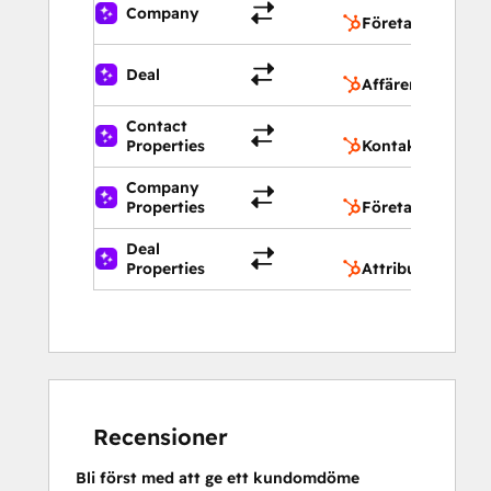
Fö
Company
Företag
Aff
Deal
Affärer
Contact
Ko
Properties
Kontaktegenska
Company
Fö
Properties
Företagsegenska
Deal
Att
Properties
Attribut för affä
Recensioner
Bli först med att ge ett kundomdöme