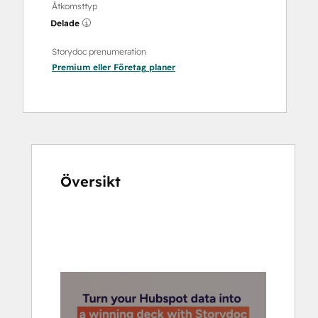
Åtkomsttyp
Delade
Storydoc prenumeration
Premium
eller
Företag
planer
Översikt
Använd
piltangenterna
för
att
se
andra
alternativ