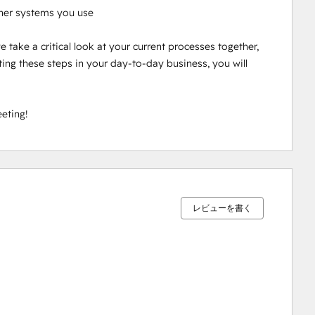
her systems you use

take a critical look at your current processes together, 
ng these steps in your day-to-day business, you will 
eting!
0%
0%
0%
8%
92%
完
完
完
完
完
了
了
了
了
了
レビューを書く