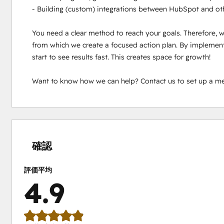
- Building (custom) integrations between HubSpot and ot
You need a clear method to reach your goals. Therefore, we 
from which we create a focused action plan. By implementi
start to see results fast. This creates space for growth! 

Want to know how we can help? Contact us to set up a me
0%
0%
0%
8%
92%
完
完
完
完
完
了
了
了
了
了
確認
評価平均
4.9