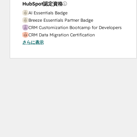
HubSpot認定資格
AI Essentials Badge
Breeze Essentials Partner Badge
CRM Customization Bootcamp for Developers
CRM Data Migration Certification
さらに表示
Data Integrations Certification
Guided Client Onboarding
HubSpot Architecture I: Data Models and APIs
HubSpot Architecture II: Content and
Messaging Tools
HubSpot CMS for Developers II
HubSpot Content Hub Software
HubSpot Implementation for Partners
HubSpot Marketing Hub Software Certification
HubSpot Reporting
HubSpot Sales Hub Software Certification
HubSpot Solutions Partner
HubSpot Trainer Certification