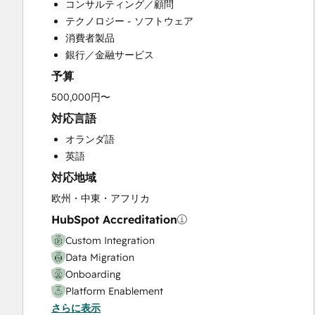
コンサルティング／顧問
HubSpot Onboarding
テクノロジー - ソフトウェア
Knowledge Base Development
消費者製品
Programmable Automation
銀行／金融サービス
Sales and Marketing Alignment
予算
Sales Enablement
Website Design
500,000円〜
Website Development
対応言語
Website Migration
オランダ語
英語
対応地域
欧州・中東・アフリカ
HubSpot Accreditation
Custom Integration
Data Migration
Onboarding
Platform Enablement
さらに表示
Solutions Architecture Design