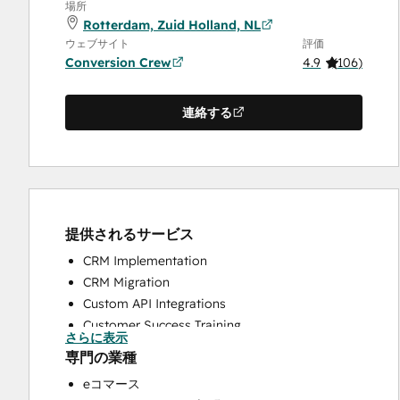
場所
Rotterdam, Zuid Holland, NL
ウェブサイト
評価
Conversion Crew
4.9
(
106
)
連絡する
提供されるサービス
CRM Implementation
CRM Migration
Custom API Integrations
Customer Success Training
さらに表示
Customer Support Training
専門の業種
Customer Survey and Analysis
eコマース
Help Desk Implementation