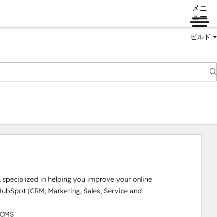
メニ
ュー
ビルド
pecialized in helping you improve your online 
ubSpot (CRM, Marketing, Sales, Service and 
 CMS
