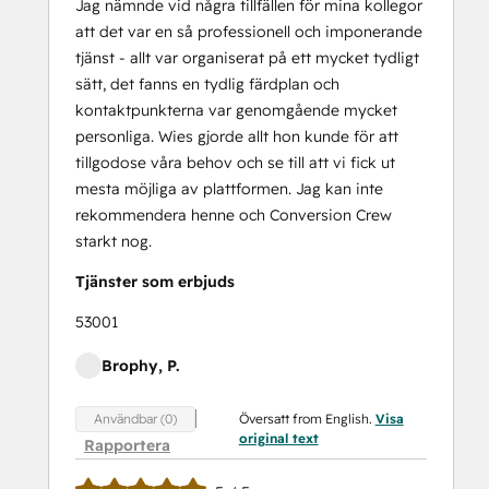
Platform Consulting
Jag nämnde vid några tillfällen för mina kollegor
Revenue Operations
att det var en så professionell och imponerande
Sales
tjänst - allt var organiserat på ett mycket tydligt
Managemen
sätt, det fanns en tydlig färdplan och
Training:
kontaktpunkterna var genomgående mycket
Strategies
personliga. Wies gjorde allt hon kunde för att
for
tillgodose våra behov och se till att vi fick ut
Developing
mesta möjliga av plattformen. Jag kan inte
a
rekommendera henne och Conversion Crew
Successful
starkt nog.
Modern
Tjänster som erbjuds
Sales
Team
53001
Salesforce
Brophy, P.
Integration
Certification
Översatt from English.
Visa
Användbar (0)
Service Hub
original text
Rapportera
Software
Solutions