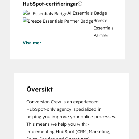
HubSpot-certifieringar
Solutions
Architecture
AI Essentials Badge
Design
Breeze
Essentials
Partner
Visa mer
Badge
CRM
Customizati
Bootcamp
for
Developers
CRM
Översikt
Data
Conversion Crew is an experienced 
Migration
HubSpot-only agency, specialized in 
Certification
helping you improve your online processes. 
Data
This means we help you with: - 
Integrations
Implementing HubSpot (CRM, Marketing, 
Certification