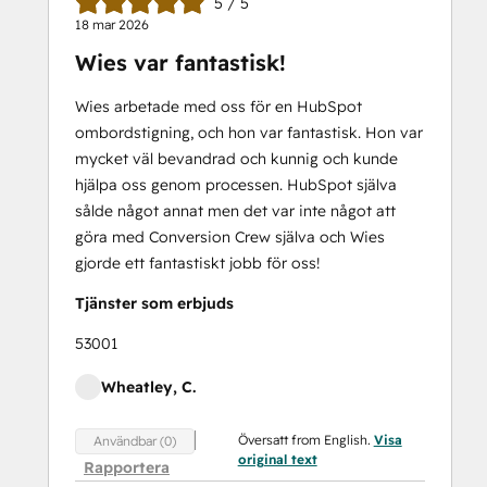
5 / 5
Architecture
18 mar 2026
Foundations
Wies var fantastisk!
Super Admin
Bootcamp
Wies arbetade med oss för en HubSpot
ombordstigning, och hon var fantastisk. Hon var
mycket väl bevandrad och kunnig och kunde
hjälpa oss genom processen. HubSpot själva
sålde något annat men det var inte något att
göra med Conversion Crew själva och Wies
gjorde ett fantastiskt jobb för oss!
Tjänster som erbjuds
53001
Wheatley, C.
Översatt from English.
Visa
Användbar (0)
original text
Rapportera