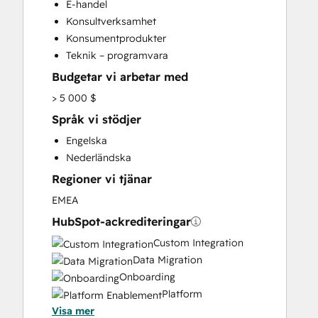
E-handel
HubSpot Onboarding
Konsultverksamhet
Knowledge Base Development
Konsumentprodukter
Programmable Automation
Teknik – programvara
Sales and Marketing Alignment
Budgetar vi arbetar med
Sales Enablement
Website Design
> 5 000 $
Website Development
Språk vi stödjer
Website Migration
Engelska
Nederländska
Regioner vi tjänar
EMEA
HubSpot-ackrediteringar
Custom Integration
Data Migration
Onboarding
Platform
Visa mer
Enablement