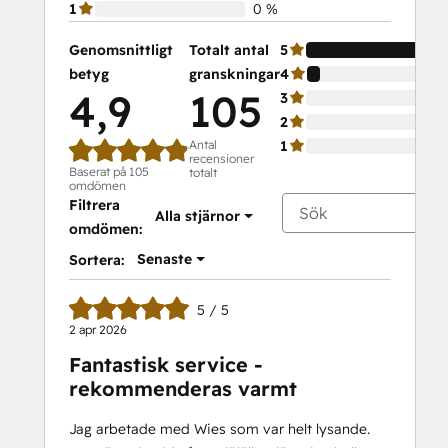
1
0 %
Certification
HubSpot
Genomsnittligt
Totalt antal
5
Solutions
betyg
granskningar
4
Partner
4,9
105
3
HubSpot
2
Trainer
Antal
1
recensioner
Certification
Baserat på 105
totalt
Inbound
omdömen
Filtrera
Inbound Marketing
Alla stjärnor
omdömen:
Inbound Sales
Integrating
Senaste
Sortera:
With
HubSpot
5 / 5
I:
2 apr 2026
Foundations
Fantastisk service -
Objectives-
rekommenderas varmt
Based
Onboarding
Jag arbetade med Wies som var helt lysande.