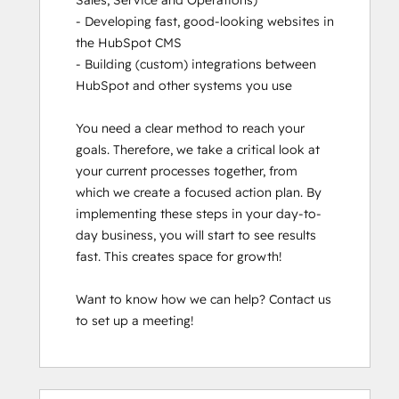
Sales, Service and Operations)

Guided Client
- Developing fast, good-looking websites in 
Onboarding
the HubSpot CMS

HubSpot
- Building (custom) integrations between 
Architecture
HubSpot and other systems you use

I:
Data
You need a clear method to reach your 
Models
goals. Therefore, we take a critical look at 
and
your current processes together, from 
APIs
which we create a focused action plan. By 
HubSpot
implementing these steps in your day-to-
Architecture
day business, you will start to see results 
II:
fast. This creates space for growth! 

Content
and
Want to know how we can help? Contact us 
Messaging
to set up a meeting!
Tools
HubSpot
CMS for
Developers
0 %
0 %
0 %
9 %
91 %
0 %
0 %
0 %
9 %
91 %