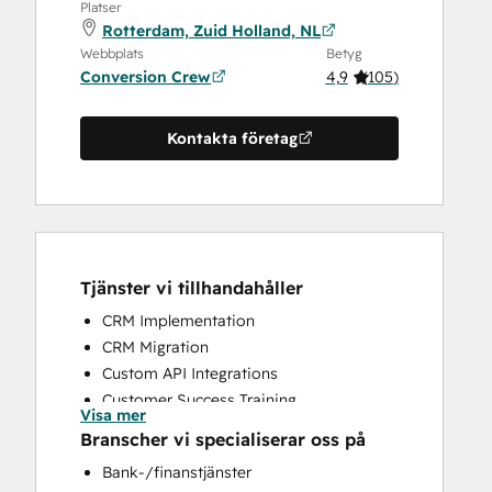
Platser
Rotterdam, Zuid Holland, NL
Webbplats
Betyg
Conversion Crew
4,9
(
105
)
Kontakta företag
Tjänster vi tillhandahåller
CRM Implementation
CRM Migration
Custom API Integrations
Customer Success Training
Visa mer
Customer Support Training
Branscher vi specialiserar oss på
Customer Survey and Analysis
Bank-/finanstjänster
Help Desk Implementation