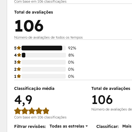
Com base em 106 classificações
Total de avaliações
106
Número de avaliações de todos os tempos
5
92%
4
8%
3
0%
2
0%
1
0%
Classificação média
Total de avaliações
4,9
106
Número de avaliações de
Com base em 106 classificações
Todas as estrelas
Mais
Filtrar revisões:
Classificar: