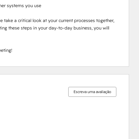
her systems you use

take a critical look at your current processes together, 
ng these steps in your day-to-day business, you will 
eting!
0%
0%
0%
8%
92%
concluído
concluído
concluído
concluído
concluído
Escreva uma avaliação