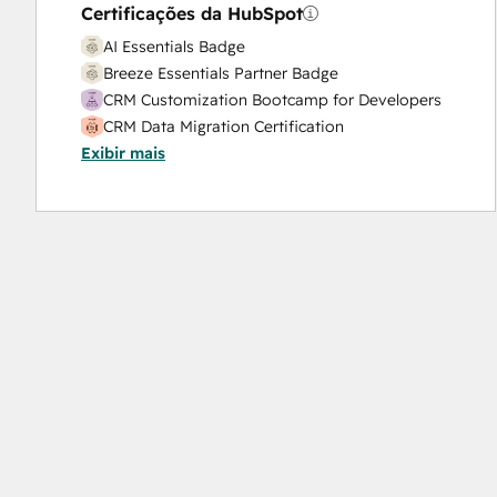
Certificações da HubSpot
AI Essentials Badge
Breeze Essentials Partner Badge
CRM Customization Bootcamp for Developers
CRM Data Migration Certification
Exibir mais
Data Integrations Certification
Guided Client Onboarding
HubSpot Architecture I: Data Models and APIs
HubSpot Architecture II: Content and
Messaging Tools
HubSpot CMS for Developers II
HubSpot Content Hub Software
HubSpot Implementation for Partners
HubSpot Marketing Hub Software Certification
HubSpot Reporting
HubSpot Sales Hub Software Certification
HubSpot Solutions Partner
HubSpot Trainer Certification