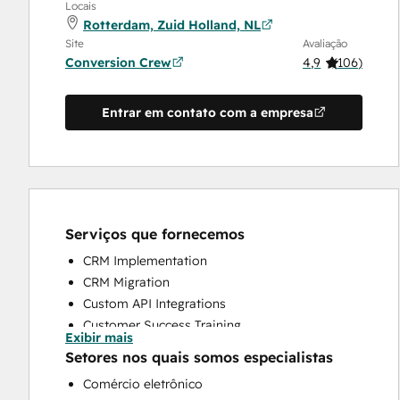
Locais
Rotterdam, Zuid Holland, NL
Site
Avaliação
Conversion Crew
4,9
(
106
)
Entrar em contato com a empresa
Serviços que fornecemos
CRM Implementation
CRM Migration
Custom API Integrations
Customer Success Training
Exibir mais
Customer Support Training
Setores nos quais somos especialistas
Customer Survey and Analysis
Comércio eletrônico
Help Desk Implementation