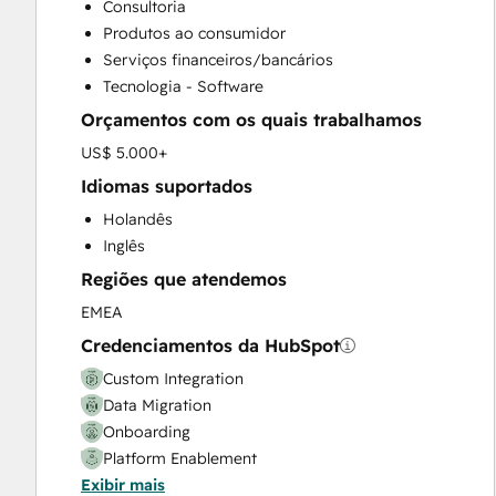
Consultoria
HubSpot Onboarding
Produtos ao consumidor
Knowledge Base Development
Serviços financeiros/bancários
Programmable Automation
Tecnologia - Software
Sales and Marketing Alignment
Orçamentos com os quais trabalhamos
Sales Enablement
Website Design
US$ 5.000+
Website Development
Idiomas suportados
Website Migration
Holandês
Inglês
Regiões que atendemos
EMEA
Credenciamentos da HubSpot
Custom Integration
Data Migration
Onboarding
Platform Enablement
Exibir mais
Solutions Architecture Design