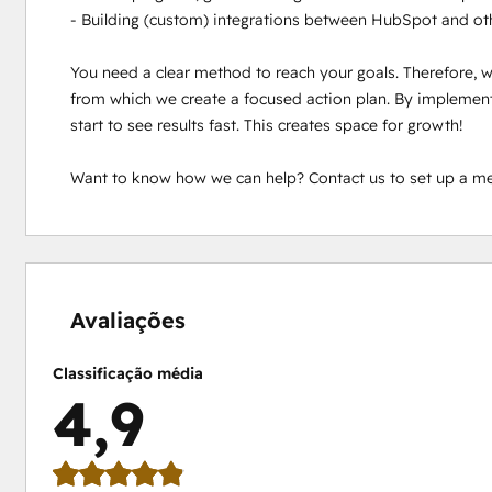
- Building (custom) integrations between HubSpot and ot
You need a clear method to reach your goals. Therefore, we 
from which we create a focused action plan. By implementi
start to see results fast. This creates space for growth! 

Want to know how we can help? Contact us to set up a me
0%
0%
0%
8%
92%
concluído
concluído
concluído
concluído
concluído
Avaliações
Classificação média
4,9