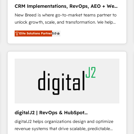
タ品質設計、グループ横断のCRM統合に対応します。
CRM Implementations, RevOps, AEO + Web,
2️⃣ AIエージェント組織構築 営業・マーケティング業務
Demand Gen
New Breed is where go-to-market teams partner to
の一部をAIが自律実行する組織への移行を設計・実装。
unlock growth, scale, and transformation. We help
Breeze・Claude等をHubSpotと連携させ、役割定義・
companies activate HubSpot’s AI-powered
運用ルール・成果指標まで含めて設計します。 3️⃣ 全社
Elite Solutions Partner
5.0
customer platform and operationalize HubSpot’s
DX × AI推進のPMO伴走支援 複数部門をまたぐDX×AI変
Loop Marketing framework through expert-led
革を、構想から実装・定着までPMOとして主導。「設
services, smart agents, and purpose-built apps,
定の代行ではなく、設計の責任」を引き受け、部門横断
tailored to your business. Together, we unlock
の統合・浸透・変革管理を実行します。 ▸ CMS戦略設
results, fast. ⚙️CRM & RevOps: Align all Hubs to your
計・構築：リード獲得・CVR・SEOを前提にした情報設
buyer journey for clean data, scalability, & reporting.
計・導線設計・テンプレート設計をContent Hubで一体
🎯Demand Gen & ABM: Drive pipeline with inbound,
提供。 ▸ 既存CRM・MAからの移行支援：Salesforce・
ABM, AEO, SEO, & paid media that fuel growth. 👩‍💻
Marketo・Pardot等からの移行、カスタム設計、履歴
Web Design: Build high-performing websites with
データ移行と活用設計まで。 ▸ AEO対応：ChatGPT・
UX, messaging, & conversion strategy that drive
Perplexity等のAI検索からの流入・引用を前提にコンテ
results. 🤖AI Strategy: Activate Breeze Agents,
ンツとサイト構造を最適化。 🏆 なぜ100incを選ぶの
digitalJ2 | RevOps & HubSpot
configure HubSpot AI, & maximize AEO with tailored
か？ ✓ HubSpot Eliteパートナー認定 ✓ HubSpotアワ
Implementations
digitalJ2 helps organizations design and optimize
AI services. 🧩Integrations: Extend HubSpot with
ード受賞・HUGリーダー ✓ ISO27001:2022 /
revenue systems that drive scalable, predictable
custom integrations, hosting, & maintenance. As
ISO9001:2015 取得 ✓ 400社以上の導入実績 ✓