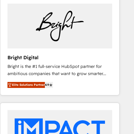
Bright Digital
Bright is the #1 full-service HubSpot partner for
ambitious companies that want to grow smarter.
From HubSpot onboarding, to training, from
Elite Solutions Partner
4.9
developing a new website to lead generation and
digital marketing; we do it all (and with great
results)! In short, our services include: - HubSpot
consultancy: onboarding, training, data migration -
HubSpot development: websites, custom modules,
integrations - Marketing & sales solutions: digital
marketing, advertising, campaigns, content and