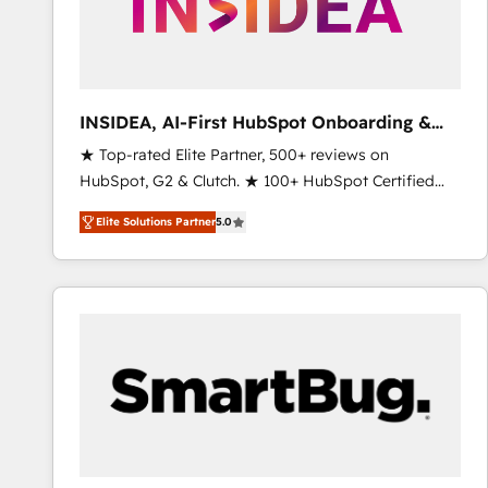
INSIDEA, AI-First HubSpot Onboarding &
RevOps
★ Top-rated Elite Partner, 500+ reviews on
HubSpot, G2 & Clutch. ★ 100+ HubSpot Certified
Experts & Trainers across the team ★ 1,500+
Elite Solutions Partner
5.0
implementations across five continents ★ AI-First,
RevOps-led, Onboarding obsessed ★ Company of
the Year 2024/25 INSIDEA helps growing companies
turn HubSpot into a revenue engine. We onboard
your team, migrate your data, and build AI-powered
workflows that drive adoption from week one, in
your time zone. What we do ➤ Onboarding: Live in
weeks, with workflows built around your business,
not a template. ➤ Migration: Move from any legacy
CRM. Zero downtime, full data integrity. ➤