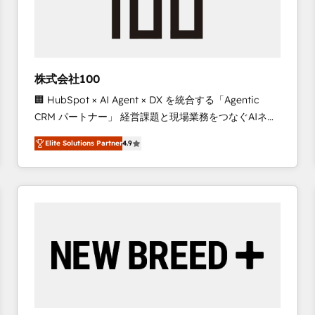
株式会社100
🏢 HubSpot × AI Agent × DX を統合する「Agentic
CRM パートナー」 経営課題と現場業務をつなぐAIネイ
ティブ・エージェンシーとして、HubSpot Eliteの実装
Elite Solutions Partner
4.9
力で顧客フロント業務を再設計します。 💡 100inc は何
をする会社か？ HubSpotを共通基盤に、AIエージェン
トを組み込んだ顧客フロント業務（マーケティング・営
業・CS）を組織全体で設計・実装する日本のAIネイテ
ィブ・エージェンシーです。事業部・グループ会社・部
門が分立する組織で、データと業務プロセスのサイロ化
を、CRMを軸とした全社共通基盤に再構築します。意
思決定者・PMO・現場担当者に並走します。 1️⃣
HubSpot導入・活用支援 顧客データの一元化から、
GTMの見える化・自動化まで。全Hub統合運用、デー