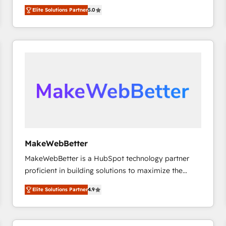
growth. As a triple-accredited HubSpot Solutions
HubSpot’s only Elite Partner with all 8 Accreditations
HubSpot大百科 出版 CRM・AI活用に関するご相談、現
Elite Solutions Partner
5.0
Partner, we specialize in both strategic RevOps
and a 3× Partner of the Year, New Breed turns
状整理の壁打ちなど、構想段階からお気軽にお問い合わ
planning and hands-on technical execution - building
HubSpot into your engine for measurable, durable
せください。
the operational foundation companies need to
growth.
thrive. Industries we specialize in: - Manufacturing -
Healthcare - Financial Services - Managed IT (MSP) -
Franchises - Professional Services - And more! How
we help: ✔️ Full HubSpot implementations and portal
optimization ✔️ Data migrations, CRM architecture,
and reporting foundations ✔️ Custom integrations
and workflow automation ✔️ User adoption
programs, training, and enablement Through project-
MakeWebBetter
based engagements and ongoing RevOps
MakeWebBetter is a HubSpot technology partner
partnerships, we guide organizations through the
proficient in building solutions to maximize the
revenue maturity model - delivering the right
operational efficiency of HubSpot. The fastest-
improvements at the right time so operations
Elite Solutions Partner
4.9
growing tech-enabler & facilitator, MakeWebBetter,
evolve strategically and sustainably as the business
hands you the blend of HubSpot expertise &
grows.
eminent solutions & integrations. Trust us to