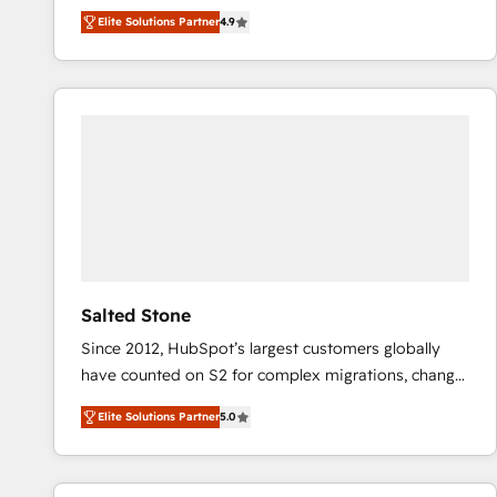
North America. Avec plus de 115 experts en
Elite Solutions Partner
4.9
marketing automation, Growth, Revops, CRM et
webdesign. Markentive is both a consulting firm, a
digital agency and an integrator. With over 115
experts in marketing automation, growth, revops,
CRM and webdesign (We focus on EMEA - USA
customers).
Salted Stone
Since 2012, HubSpot’s largest customers globally
have counted on S2 for complex migrations, change
management, systems integration, and creative
Elite Solutions Partner
5.0
solutions that deliver measurable impact and
transform brand experiences As one of the few full-
service creative agencies in the HubSpot