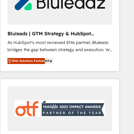
Bluleadz | GTM Strategy & HubSpot
Implementation
As HubSpot's most reviewed Elite partner, Bluleadz
bridges the gap between strategy and execution. We
don't just "set up tools" — we install the GTM
Elite Solutions Partner
4.9
Operating System (GTM OS) to align your leadership
and engineer a portal that drives predictable
revenue velocity. 🚀 GTM Strategy & Alignment
Workshops & Sprints: Identify "Valleys of Death"
stalling growth. Fix your ICP, Math, and Story to stop
"accelerating a mess." ⚙️ Elite Engineering & AI
Scalable Architecture: Zero-technical-debt setup
across all Hubs, validated by our 7 HubSpot
Accreditations. AI-Powered RevOps: Breeze AI,
custom AI agents, and high-integrity migrations for