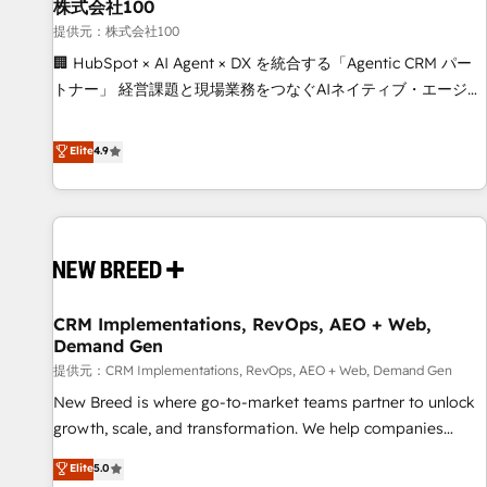
株式会社100
提供元：株式会社100
🏢 HubSpot × AI Agent × DX を統合する「Agentic CRM パー
トナー」 経営課題と現場業務をつなぐAIネイティブ・エージェ
ンシーとして、HubSpot Eliteの実装力で顧客フロント業務を
再設計します。 💡 100inc は何をする会社か？ HubSpotを共
Elite
4.9
通基盤に、AIエージェントを組み込んだ顧客フロント業務（マ
ーケティング・営業・CS）を組織全体で設計・実装する日本の
AIネイティブ・エージェンシーです。事業部・グループ会社・
部門が分立する組織で、データと業務プロセスのサイロ化を、
CRMを軸とした全社共通基盤に再構築します。意思決定者・
PMO・現場担当者に並走します。 1️⃣ HubSpot導入・活用支援
CRM Implementations, RevOps, AEO + Web,
顧客データの一元化から、GTMの見える化・自動化まで。全
Demand Gen
Hub統合運用、データ品質設計、グループ横断のCRM統合に対
提供元：CRM Implementations, RevOps, AEO + Web, Demand Gen
応します。 2️⃣ AIエージェント組織構築 営業・マーケティング
業務の一部をAIが自律実行する組織への移行を設計・実装。
New Breed is where go-to-market teams partner to unlock
Breeze・Claude等をHubSpotと連携させ、役割定義・運用ル
growth, scale, and transformation. We help companies
ール・成果指標まで含めて設計します。 3️⃣ 全社DX × AI推進の
activate HubSpot’s AI-powered customer platform and
Elite
5.0
PMO伴走支援 複数部門をまたぐDX×AI変革を、構想から実装・
operationalize HubSpot’s Loop Marketing framework