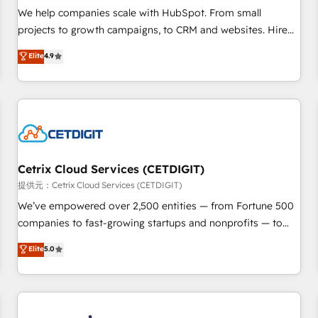
We help companies scale with HubSpot. From small
projects to growth campaigns, to CRM and websites. Hire
an agency that's experienced in every inch of HubSpot and
Elite
4.9
willing to work hand-in-hand with your team to simplify the
complex and build a better experience for your team and
customers.
Cetrix Cloud Services (CETDIGIT)
提供元：Cetrix Cloud Services (CETDIGIT)
We’ve empowered over 2,500 entities — from Fortune 500
companies to fast-growing startups and nonprofits — to
streamline operations, scale revenue, and unlock the full
Elite
5.0
potential of HubSpot. With deep technical and industry
expertise, we fuse automation, integration, and AI
innovation to deliver lasting impact. We specialize in: •
Turnkey and end-to-end HubSpot implementations •