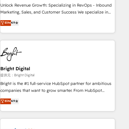
full data integrity. ➤ Implementation: Configure HubSpot to
Unlock Revenue Growth: Specializing in RevOps - Inbound
run your revenue process. Sales, marketing, and service
Marketing, Sales, and Customer Success We specialize in
wired together. ➤ AI and Integrations: Layer Breeze AI,
driving revenue growth for companies across industries
Elite
4.9
custom agents, and APIs to remove manual work. ➤
through tailored marketing, sales, and customer success
Ongoing Management: Monthly tune-ups, feature rollouts,
strategies, utilizing RevOps methodologies. As Latin
adoption coaching. Buying HubSpot, switching to it, or
America's largest HubSpot partner and a global leader in
reviving a stale portal? We are built for the work.
education market, we offer unparalleled insights. Operating
in five countries—Brazil, UAE (Abu Dhabi/Dubai/Sharjah),
Mexico, USA, and Portugal—we've executed over a hundred
successful operations. Our approach, rooted in RevOps
Bright Digital
principles, integrates analysis, training, planning, and
提供元：Bright Digital
qualification. Leveraging technology, data analytics, CRM
Bright is the #1 full-service HubSpot partner for ambitious
optimization, and inbound marketing tactics, we focus on
companies that want to grow smarter. From HubSpot
understanding, nurturing, and converting leads. Partner with
onboarding, to training, from developing a new website to
Elite
4.9
us to unlock your business's full potential and achieve
lead generation and digital marketing; we do it all (and with
sustained growth in today's competitive market.
great results)! In short, our services include: - HubSpot
consultancy: onboarding, training, data migration - HubSpot
development: websites, custom modules, integrations -