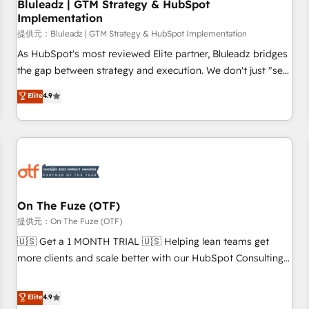
Bluleadz | GTM Strategy & HubSpot
Implementation
提供元：Bluleadz | GTM Strategy & HubSpot Implementation
As HubSpot's most reviewed Elite partner, Bluleadz bridges
the gap between strategy and execution. We don't just "set
up tools" — we install the GTM Operating System (GTM OS)
Elite
4.9
to align your leadership and engineer a portal that drives
predictable revenue velocity. 🚀 GTM Strategy & Alignment
Workshops & Sprints: Identify "Valleys of Death" stalling
growth. Fix your ICP, Math, and Story to stop "accelerating a
mess." ⚙️ Elite Engineering & AI Scalable Architecture: Zero-
technical-debt setup across all Hubs, validated by our 7
HubSpot Accreditations. AI-Powered RevOps: Breeze AI,
On The Fuze (OTF)
custom AI agents, and high-integrity migrations for total
提供元：On The Fuze (OTF)
reporting clarity. Security & Compliance: SOC 2 Type II and
🇺🇸 Get a 1 MONTH TRIAL 🇺🇸 Helping lean teams get
HIPAA attested for enterprise-grade data security. 🏆 Why
more clients and scale better with our HubSpot Consulting
Bluleadz? GTM OS Partner | 16+ Years Experience | 1,000+
& 'Done For You' Services. 🚀 Who We Work With 🚀 We
Five-Star Reviews
help lean, growing companies: - Win more business -
Elite
4.9
Reduce no-shows - Improve lead & deal conversion rates -