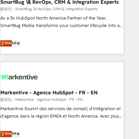
SmartBug 🚀 RevOps, CRM & Integration Experts
提供元：SmartBug 🚀 RevOps, CRM & Integration Experts
As a 3x HubSpot North America Partner of the Year,
SmartBug Media transforms your customer lifecycle into a
revenue engine. Our unified ecosystem includes specialized
divisions Globalia (AI & Software) and Point Success Media
Elite
5.0
(Paid Media), making this the official home for all three
brands. 🔄 Implementation & Integration - Seamless
migrations and system integrations powered by Globalia’s
technical development team. - 19 HubSpot-certified trainers
to drive platform adoption. 📈 Revenue Generation - Full-
funnel marketing and high-performance advertising via
Markentive - Agence HubSpot - FR - EN
Point Success Media. - Expert deployment of Breeze AI and
custom agents to automate growth. 🏆 Elite Excellence - 8
提供元：Markentive - Agence HubSpot - FR - EN
platform accreditations and deep HIPAA-compliance
Markentive fournit des services de conseil, d'intégration et
expertise. - A team of 250+ experts dedicated to your
d'agence dans la région EMEA et North America. Avec plus
resilient growth.
de 115 experts en marketing automation, Growth, Revops,
CRM et webdesign. Markentive is both a consulting firm, a
Elite
4.9
digital agency and an integrator. With over 115 experts in