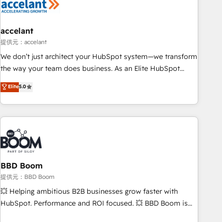
Marketing & sales solutions: digital marketing, advertising,
campaigns, content and design We connect people, data
and technology to improve customer experiences. With our
accelant
bright people, exciting ideas and can-do mentality, we
提供元：accelant
ensure revenue growth on a daily basis. So tell us your
We don’t just architect your HubSpot system—we transform
challenge; our passionate and growth driven team of 100+
the way your team does business. As an Elite HubSpot
experts is ready for you! Driving digital growth |
Solutions Partner, we specialize in creating tailored, end-to-
Elite
5.0
www.brightdigital.com
end CRM solutions that accelerate growth, improve
operational efficiency, and ensure faster time to value on
HubSpot. What sets us apart? Our people-centric approach.
From day one, our team takes the time to deeply
understand your unique needs, crafting custom strategies
that deliver impactful results. Our mission is to empower
you to unlock HubSpot’s full potential—faster. Through
BBD Boom
expert training, unmatched responsiveness, and ongoing
提供元：BBD Boom
support, we equip your team to adopt new systems with
💥 Helping ambitious B2B businesses grow faster with
confidence and achieve a unified, data-driven approach to
HubSpot. Performance and ROI focused. 💥 BBD Boom is
customer engagement.
the HubSpot partner that can help you to HubSpot Better.