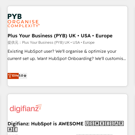
brands dominate their markets.
Dynamics, Wix, WordPress and legacy CRMs, turning
fragmented systems into unified, growth-ready HubSpot
architectures that accelerate revenue operations and
performance. - Multi-object CRM migration, cleanup, and
Plus Your Business (PYB) UK • USA • Europe
implementation. - Pre-built and custom integrations across
your full tech stack. - Custom object setup, CMS builds, and
提供元：Plus Your Business (PYB) UK • USA • Europe
full-funnel automation. - Dashboards, lifecycle campaigns,
Existing HubSpot user? We'll organise & optimize your
and lead nurturing sequences. - Cross-hub setup across
current set up. Want HubSpot Onboarding? We'll customise
Marketing, Sales, Operations, and Service Hubs. - Ongoing
your CRM & automate your business processes. Welcome
optimization, managed support, and scalable retainers.
to our Profile! We can help with... • CRM implementation,
Elite
5.0
Let’s make HubSpot your most powerful growth engine.
reports & workflows, and team training • CRM migration:
Built to convert, scale, and drive results.
Salesforce, Pipedrive, Dynamics etc • Technical projects inc.
Custom API integrations & ERP systems inc. SAP and
Netsuite A little about us... • Boutique 'Elite' Team (12 super
skilled members) • 150+ Clients for Sales Hub, Marketing
Hub, Service Hub, Data Hub and Website (CMS) • ISO/IEC
Digifianz: HubSpot is AWESOME 🇺🇸🇲🇽🇪🇸🇦🇷
27001:2022, ISO 9001:2015 and now... ISO 42001: 2023
🇦🇪
certified • Exclusive AI 'GuardHub' governance framework,