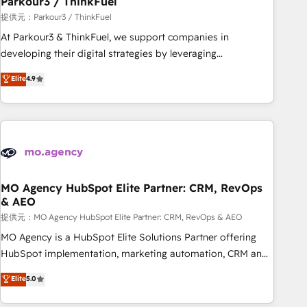
Parkour3 / ThinkFuel
Développement des interfaces avec vos logiciels métiers ⚙️
提供元：Parkour3 / ThinkFuel
Configuration de la plateforme HubSpot 📈 Configuration
At Parkour3 & ThinkFuel, we support companies in
de rapports et tableaux de bord 🤝 Book Process &
developing their digital strategies by leveraging
Guidelines utilisateurs 🎓 Formations des utilisateurs
technologies and automating their marketing and sales
Elite
4.9
processes to generate growth. Our offer spans from
Strategy to Operations. We specialize in CRM onboarding
and implementation, web design, sales & marketing
automation, and digital marketing. With extensive
experience working with tech companies and
manufacturers since 2002, we are committed to
empowering our clients and developing their autonomy. Get
MO Agency HubSpot Elite Partner: CRM, RevOps
& AEO
to grips with HubSpot through guided implementation and
seamless integration of the CRM platform into your digital
提供元：MO Agency HubSpot Elite Partner: CRM, RevOps & AEO
ecosystem. Would you like support in deploying your
MO Agency is a HubSpot Elite Solutions Partner offering
inbound marketing strategy? We'll provide support tailored
HubSpot implementation, marketing automation, CRM and
to your needs and sales objectives. With 125+ certifications,
RevOps consulting, data architecture, sales enablement,
Elite
5.0
we are part of the most certified Canadian agencies, and we
lifecycle automation, lead scoring and revenue reporting.
both hold Onboarding Accreditations. Based in Canada
HubSpot, Salesforce and integrated enterprise stacks.