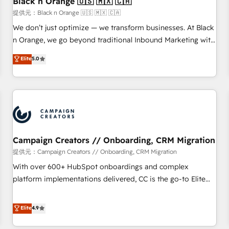
Black n Orange 🇺🇸 🇲🇽 🇨🇦
manufacturing, SaaS and business services. We prepare a
提供元：Black n Orange 🇺🇸 🇲🇽 🇨🇦
customized business case that demonstrates the value and
We don’t just optimize — we transform businesses. At Black
impact of your digital transformation, including a detailed
n Orange, we go beyond traditional Inbound Marketing with
financial rationale with a focus on ROI and TCO. As a trusted
our exclusive methodologies: BOOMS and BOOST. Together,
Elite
5.0
extension of your team, we believe in the power of
they form a powerful combination that has driven success
partnership. Together, we embark on a transformational
for over 800 businesses worldwide. As Elite HubSpot
journey that sets your business up for long-term success.
Partners, we specialize in crafting high-performance growth
Unlock your business. If not now, when?
strategies that integrate data-driven marketing, automation,
and revenue intelligence to help companies scale faster and
smarter. 🔹 BOOMS: Demand generation for all your buyers
With BOOMS, you invest in 100% of your buyers,
Campaign Creators // Onboarding, CRM Migration
accelerating your growth and positioning yourself as an
提供元：Campaign Creators // Onboarding, CRM Migration
undisputed leader. 🔹 BOOST: Optimize your digital
With over 600+ HubSpot onboardings and complex
transformation process A methodology designed to
platform implementations delivered, CC is the go-to Elite
implement HubSpot effectively and optimize your digital
Solutions Partner for businesses ready to migrate,
processes. 🔹 Trusted by Industry Leaders With an average
replatform, and scale smarter. We specialize in high-impact
Elite
4.9
rating of 4.9/5 and a proven track record of business
CRM and CMS migrations and onboarding from platforms
transformation, our growth-first approach has helped
like Salesforce, NetSuite, Zoho, Pardot, Marketo, Microsoft