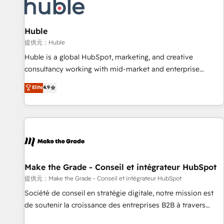
Award 🏆2022 Platform Migration Excellence Impact Award
🏆2020 Elite Solutions Partner 🏆2019 Integrations HubSpot
Impact Award 🏆2019 Marketing Enablement HubSpot
Huble
Impact Award 🏆2018 Website Design HubSpot Impact
提供元：Huble
Award 🏆2017 Website Design HubSpot Impact Award 🏆
Huble is a global HubSpot, marketing, and creative
2016 Growth-Driven Design Agency of the Year 🏆2016
consultancy working with mid-market and enterprise
Sales Enablement HubSpot Impact Award 🏆2015 Growth-
businesses. We go beyond implementation, shaping the
Elite
4.9
Driven Design Agency of the Year 🏆2015 Became the 5th
strategy, processes, and teams that turn HubSpot into a
Agency to reach Diamond 🏆2014 HubSpot COS
genuine growth engine. Named HubSpot's Global Partner of
Performance Award 🏆2014 HubSpot COS Design Award 🏆
the Year in 2024, consistently ranked among their top 5
2013 HubSpot Marketplace Provider of the Year 🏆2011
partners worldwide, and with over 15 years in the
Became a HubSpot Partner 📆Founded in 1997
ecosystem, Huble has built a track record that speaks for
itself. One company, one operating model, delivering across
offices and consulting teams in the UK, USA, Canada,
Make the Grade - Conseil et intégrateur HubSpot
Germany, France, Belgium, Singapore, and South Africa.
提供元：Make the Grade - Conseil et intégrateur HubSpot
Certified compliant with ISO/IEC 27001:2022 and ISO
Société de conseil en stratégie digitale, notre mission est
9001:2015 across all seven international offices and 175+
de soutenir la croissance des entreprises B2B à travers
employees.
l’acquisition de nouveaux clients, l'intégration CRM et le