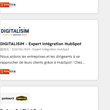
We work with your teams to solve all your HubSpot
Elite
5.0
challenges and improve user adoption, sales process and
marketing results. Services 📚 Onboarding your team to
HubSpot for the first time 🔧 Designing and optimising your
HubSpot set-up for better results 🌐 Website design and
build using HubSpot 🔌 Integrating HubSpot with other
systems 🎓 Training your teams to be HubSpot pros 📊
DIGITALISIM - Expert Intégration HubSpot
Lead generation services using HubSpot Why us? - SIX
HubSpot Accreditations - awarded by HubSpot after a
提供元：DIGITALISIM - Expert Intégration HubSpot
rigorous process for CRM, Solutions Architecture,
Nous aidons les entreprises et les dirigeants à se
Onboarding , Data Migration, Custom Integration & Platform
rapprocher de leurs clients grâce à HubSpot ! Chez
Enablement -Onboarded over 500 businesses to HubSpot -
DIGITALISIM, nous avons l'intime conviction que la réussite
Elite
5.0
Top 1% of partners worldwide -In-house team of 25+
des entreprises passe par l’innovation web, le marketing
experts Contact us today to help you get more from your
digital, et la relation client ! C'est pourquoi, nos experts sont
investment in HubSpot. www.bbdboom.com
à la fois capables de gérer votre projet de création de site
internet, votre référencement, votre stratégie digitale et le
pilotage et l'intégration d'HubSpot ! Les grandes phases
d'un projet HubSpot avec DIGITALISIM : 🧽 Nettoyage,
migration et intégration des bases de données. 🚀