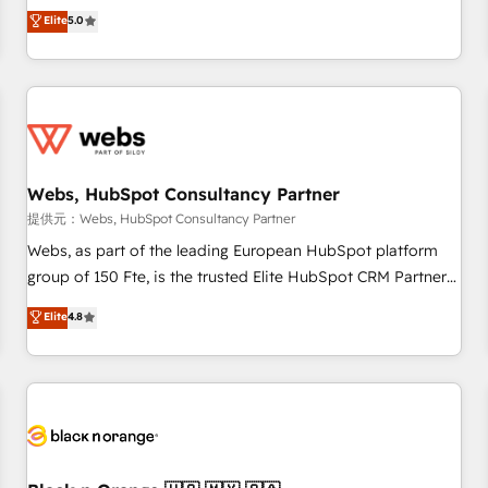
l'international, dans des secteurs variés : SaaS, immobilier,
marketing complexity into measurable, scalable growth.
Elite
5.0
industrie, éducation, banque & assurance, transport &
From onboarding to enterprise-grade campaigns, our in-
logistique.
house team builds scalable strategies that drive long-term
revenue. ⚙️ HubSpot Integration & Optimization • Seamless
CRM, CMS, and automation setup • Complex platform
migrations and data cleanups • Custom APIs and third-party
integrations 📈 End-to-End Revenue Acceleration • Lifecycle
marketing and pipeline growth programs • Sales
Webs, HubSpot Consultancy Partner
enablement tools and CRM optimization • Retention
提供元：Webs, HubSpot Consultancy Partner
strategies with customer journey mapping 🏅 Elite-Level
Webs, as part of the leading European HubSpot platform
HubSpot Execution • 750+ onboardings and 2,000+
group of 150 Fte, is the trusted Elite HubSpot CRM Partner
implementations • Deep expertise across marketing, sales,
offering you a roadmap on maximizing EBITDA and
Elite
4.8
and service hubs • Built-in flexibility for startups to global
achieving Commercial Excellence. With our targeted
brands
processes, we strengthen your digital transformation and
minimize costs. As HubSpot's Advanced Accredited CRM
Implementation partner, we provide expertise to drive your
business forward. Since 2015 we are fully dedicated to
HubSpot and with an experienced team (50+), we work
with reputable companies in B2B sectors such as