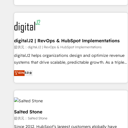
定着までPMOとして主導。「設定の代行ではなく、設計の責
through expert-led services, smart agents, and purpose-
任」を引き受け、部門横断の統合・浸透・変革管理を実行しま
built apps, tailored to your business. Together, we unlock
す。 ▸ CMS戦略設計・構築：リード獲得・CVR・SEOを前提に
results, fast. ⚙️CRM & RevOps: Align all Hubs to your buyer
した情報設計・導線設計・テンプレート設計をContent Hubで
journey for clean data, scalability, & reporting. 🎯Demand
一体提供。 ▸ 既存CRM・MAからの移行支援：Salesforce・
Gen & ABM: Drive pipeline with inbound, ABM, AEO, SEO, &
Marketo・Pardot等からの移行、カスタム設計、履歴データ移
paid media. 👩‍💻Web Design: Build high-performing
digitalJ2 | RevOps & HubSpot Implementations
行と活用設計まで。 ▸ AEO対応：ChatGPT・Perplexity等のAI
websites with UX, messaging, & conversion strategy that
提供元：digitalJ2 | RevOps & HubSpot Implementations
検索からの流入・引用を前提にコンテンツとサイト構造を最適
drive results. 🤖AI Strategy: Activate Breeze Agents,
digitalJ2 helps organizations design and optimize revenue
化。 🏆 なぜ100incを選ぶのか？ ✓ HubSpot Eliteパートナー
configure HubSpot AI, & maximize AEO with tailored AI
systems that drive scalable, predictable growth. As a triple-
認定 ✓ HubSpotアワード受賞・HUGリーダー ✓
services. 🧩Integrations: Extend HubSpot with custom
accredited HubSpot Solutions Partner, we specialize in both
Elite
5.0
ISO27001:2022 / ISO9001:2015 取得 ✓ 400社以上の導入実績
integrations, hosting, & maintenance.
strategic RevOps planning and hands-on technical
✓ HubSpot大百科 出版 CRM・AI活用に関するご相談、現状整
execution - building the operational foundation companies
理の壁打ちなど、構想段階からお気軽にお問い合わせくださ
need to thrive. Industries we specialize in: - Manufacturing -
い。
Healthcare - Financial Services - Managed IT (MSP) -
Franchises - Professional Services - And more! How we
help: ✔️ Full HubSpot implementations and portal
Salted Stone
optimization ✔️ Data migrations, CRM architecture, and
提供元：Salted Stone
reporting foundations ✔️ Custom integrations and workflow
Since 2012, HubSpot’s largest customers globally have