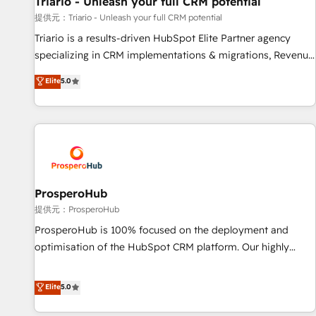
Triario - Unleash your full CRM potential
customers!" - Yamini Rangan, CEO of HubSpot “Our
提供元：Triario - Unleash your full CRM potential
experience with the team at Blue Frog has been nothing
Triario is a results-driven HubSpot Elite Partner agency
short of extraordinary. Their years of experience and quality
specializing in CRM implementations & migrations, Revenue
of skilled staff has earned them a trusted reputation within
Operations, Custom Integrations, Custom AI agents and AI-
Elite
5.0
the HubSpot ecosystem as a reliable partner capable of
ready Website Design With over 15 years of experience, we
delivering remarkable experiences for our most
help companies bridge the gap between marketing, sales,
sophisticated clients.” - Brian Garvey, VP, Solutions Partner
and customer success through smart automation, data
Program, HubSpot.
hygiene, and tailored HubSpot solutions. Our clients choose
us because we blend the expertise of a global consultancy
with the care and agility of a boutique firm. At Triario, we’re
big enough to deliver but small enough to listen. Our
ProsperoHub
Services: HubSpot implementations & data migration
提供元：ProsperoHub
Custom AI agents Revenue Operations API integrations AI-
ProsperoHub is 100% focused on the deployment and
ready Website design Let’s turn your CRM into your growth
optimisation of the HubSpot CRM platform. Our highly
engine!
experienced team of solutions experts will ensure that you
achieve maximum adoption and ROI from your HubSpot
Elite
5.0
investment. Use our extensive HubSpot, sales, marketing,
service and integrations expertise to lead your team on