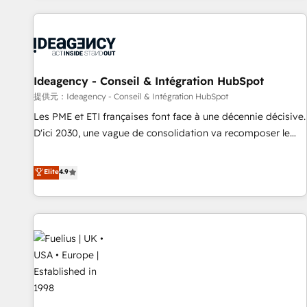
their HubSpot journey, design and implement your
processes and skilfully bring your revenue infrastructure to
life. Our collaborative approach keeps you in control whilst
we plan and support the route to your revenue goals. We
Ideagency - Conseil & Intégration HubSpot
have successfully supported over 500 organisations with
HubSpot implementation, optimisation, training, and
提供元：Ideagency - Conseil & Intégration HubSpot
adoption assurance. Our tried and tested Roadmap
Les PME et ETI françaises font face à une décennie décisive.
methodology will ensure that you receive the best
D'ici 2030, une vague de consolidation va recomposer le
deployment experience possible. Whether you are new to
marché. Seules survivront les entreprises qui auront réussi
HubSpot or seeking to turn around a poor install, our team
leur transformation. Le problème ? 58% des dirigeants
Elite
4.9
have the change management expertise to deliver the
savent que l'IA est vitale pour leur survie. Mais 57% n'ont
solutions you need.
aucune stratégie. Et 43% ne maîtrisent même pas leurs
données. C'est le paradoxe français : conscience totale,
action nulle. La solution s'appelle l'Entreprise Augmentée. Ce
n'est pas une entreprise qui utilise l'IA. C'est une
organisation qui a réussi la symbiose entre l'expertise
humaine et l'intelligence artificielle. Pas pour remplacer
l'humain, mais pour l'augmenter. Chez Ideagency, nous