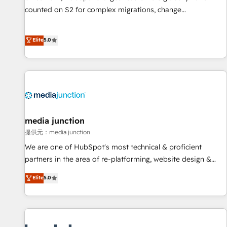
automation ✔️ User adoption programs, training, and
counted on S2 for complex migrations, change
enablement Through project-based engagements and
management, systems integration, and creative solutions
ongoing RevOps partnerships, we guide organizations
that deliver measurable impact and transform brand
Elite
5.0
through the revenue maturity model - delivering the right
experiences As one of the few full-service creative agencies
improvements at the right time so operations evolve
in the HubSpot ecosystem, we blend strategy, technology,
strategically and sustainably as the business grows.
& award-winning design to build scalable, globally
regionalized HubSpot websites, integrated marketing
campaigns, & RevOps frameworks that fuel long-term
success We connect the entire customer lifecycle through
seamless integrations, ensure long-term adoption with
media junction
change-management programs, and align marketing, sales,
提供元：media junction
and service to drive sustainable growth With 6 key
We are one of HubSpot's most technical & proficient
HubSpot accreditations and experience across hundreds of
partners in the area of re-platforming, website design &
organizations in dozens of industries, there’s a good chance
development. We specialize in multi-hub implementations
Elite
5.0
one of our globally integrated teams has worked with
for mid-market & enterprise companies. We are woman-
clients just like you Let’s explore whether S2 is the partner
owned, powered by coffee, and we ❤️ dogs. We produce
you’ve been looking for...and get your next big initiative
award-winning work for our clients. 🏆2023 Technical
moving!
Expertise Impact Award 🏆2022 Technical Expertise Impact