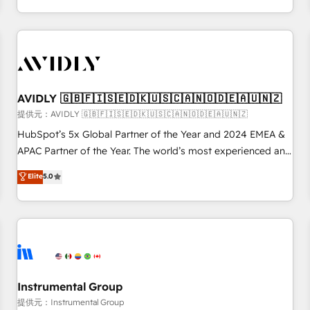
Scale with less headcount ...by using HubSpot's full
capabilities. 🤓 What do you get? 🤓 Our client's are too
busy to learn the ins-and-outs of HubSpot. We give you a
Personal Consultant + Tech Team to handle the heavy lifting
of mapping out AND building your ideal system. + Get best
AVIDLY 🇬🇧🇫🇮🇸🇪🇩🇰🇺🇸🇨🇦🇳🇴🇩🇪🇦🇺🇳🇿
practices and 'don't know what you don't know'
recommendations to maximize conversions! OTF is an Elite
提供元：AVIDLY 🇬🇧🇫🇮🇸🇪🇩🇰🇺🇸🇨🇦🇳🇴🇩🇪🇦🇺🇳🇿
Partner (top 1% of 6,500+ Partners) and was named 2023
HubSpot’s 5x Global Partner of the Year and 2024 EMEA &
HubSpot Partner of the Year 💥 Trusted by 2,500+
APAC Partner of the Year. The world’s most experienced and
companies to help them scale and close more business, by
fully accredited HubSpot Solutions Partner. 🚀 With 2,750+
Elite
5.0
using HubSpot (the right way). ⭐️ Here's more info:
HubSpot projects delivered and 370+ specialists across
www.onthefuze.com/hubspot-admin Contact us to learn
EMEA, APAC and NAM, we de-risk complex CRM
more!
programmes and accelerate ROI across every HubSpot
Hub. 🧭 From multi-region migrations to AI-powered
automation, we turn complexity into clarity, human at global
scale. 🏆 HubSpot’s CEO called us “the partner of the
future.” Others agree it is proof of trust built through
Instrumental Group
measurable impact.
提供元：Instrumental Group