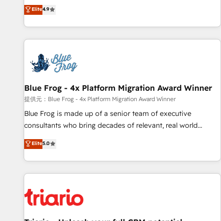
développement des revenus auprès de vos comptes
Elite
4.9
existants. En France et à l'international, nous travaillons
avec des ETI ambitieuses, des grands groupes voulant aller
au-delà d’une simple transformation digitale et des startups
florissantes. Nos 3 grandes expertises sont : ➤ L’intégration
de CRM et de méthodologie RevOps pour aligner les
équipes marketing, commerciales et support client (data
Blue Frog - 4x Platform Migration Award Winner
migration, synchronisation API, audit et maintenance) ➤ La
création de sites internet de conversion qui transforment
提供元：Blue Frog - 4x Platform Migration Award Winner
les visiteurs en opportunités d'affaires ➤ La mise en place
Blue Frog is made up of a senior team of executive
de stratégies d'acquisition marketing (SEO, SEA, inbound,
consultants who bring decades of relevant, real world
automatisation marketing, ABM, IA, emailing) Informations
experience to our client engagements. "Blue Frog is a top,
Elite
5.0
clés : - 10 ans d'expérience - 100+ intégrations CRM
trusted partner in HubSpot's ecosystem for a reason. Their
HubSpot réussies - 40 experts conseil - 150 certifications
team brings over a decade of experience to the table, along
HubSpot cumulées
with deep knowledge of the HubSpot platform and
strategies for driving growth. They are committed to
helping our customers grow and finding solutions that fit
their unique business needs. We are thrilled to have Blue
Frog in the HubSpot ecosystem leading the way for