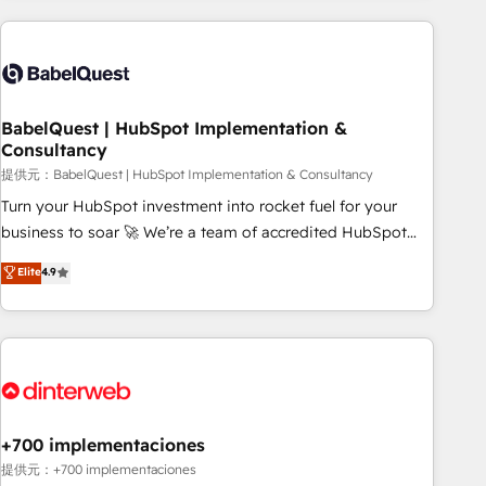
(coast to coast), our services are offered in both English &
Digital Marketing, Answer Engine Optimisation, and
French.
Generative Engine Optimisation (AI Search), HubSpot
Content Hub, WordPress development, B2B SEO, paid
media, and content. We work with enterprise and growth-
led companies across technology, professional services,
BabelQuest | HubSpot Implementation &
Consultancy
financial services and industrial sectors. Offices in
Johannesburg, Cape Town and London. 500+ HubSpot CRM
提供元：BabelQuest | HubSpot Implementation & Consultancy
implementations delivered. AI visibility coverage across
Turn your HubSpot investment into rocket fuel for your
ChatGPT, Claude, Perplexity, Gemini and Google AI
business to soar 🚀 We’re a team of accredited HubSpot
Overviews. HubSpot Impact Award - Customer First
experts ready to help you. We can implement the platform
Elite
4.9
HubSpot Impact Award - Integrations Innovation HubSpot
into complex business environments, optimise what you've
Impact Award - Platform Migration Excellence HubSpot
got and make sure you can actually use it, build your
Impact Award - Platform Excellence 35+ full-time HubSpot
website in HubSpot or create an inbound marketing
professionals.
strategy for you and execute it on HubSpot. We are on the
G-Cloud 14 CCS (Crown Commercial Service) framework,
meaning we've been accredited by HubSpot and vetted by
the CCS, which means we can support public sector
+700 implementaciones
companies as well the other ones listed in our profile. Our
提供元：+700 implementaciones