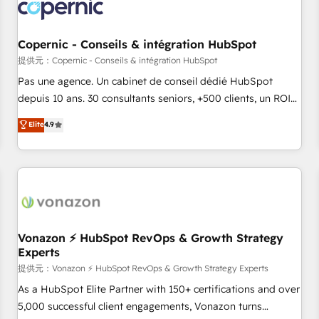
Onboarding for Sales, Service, Marketing & Content Hubs •
AI voice and chat agents, predictive automation, and smart
workflows • Salesforce + HubSpot integration • Website
Copernic - Conseils & intégration HubSpot
design and CMS development • ERP integration: SAP,
提供元：Copernic - Conseils & intégration HubSpot
NetSuite, Microsoft Dynamics, … • Data cleansing and CRM
Pas une agence. Un cabinet de conseil dédié HubSpot
migration from any platform • Client/member portals built
depuis 10 ans. 30 consultants seniors, +500 clients, un ROI
on HubSpot • CaterSuite for the catering industry • Custom
mesurable. Notre mission : faire de HubSpot un vrai levier
Elite
4.9
and complex integrations: SAM.gov, GovWin, QuickBooks,
de performance pour votre organisation. Cela passe par la
PandaDoc, ClickUp, Shopify, Mapsly, WooCommerce,
compréhension de vos processus, la fiabilisation de vos
BuilderTrend, and more Experience the difference — reach
données et l'alignement de vos équipes — avant même
out to see how AI + HubSpot can transform your business.
d'ouvrir la plateforme. Nos domaines d'intervention : -
Intégration & paramétrage HubSpot - Migration CRM &
reprise de données - Stratégie RevOps & alignement
Marketing / Sales - Data, reporting & tableaux de bord -
Vonazon ⚡ HubSpot RevOps & Growth Strategy
Experts
Onboarding, audit & optimisation - Intégrations métiers
(ERP, téléphonie, e-commerce) - Formation &
提供元：Vonazon ⚡ HubSpot RevOps & Growth Strategy Experts
accompagnement au changement Nous intervenons auprès
As a HubSpot Elite Partner with 150+ certifications and over
des PME, ETI et grandes entreprises en France et à
5,000 successful client engagements, Vonazon turns