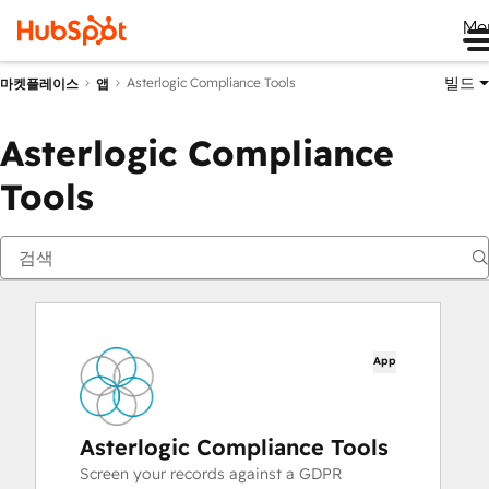
Me
빌드
Asterlogic Compliance Tools
마켓플레이스
앱
Asterlogic Compliance
Tools
App
Asterlogic Compliance Tools
Screen your records against a GDPR