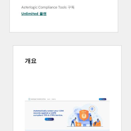
Asterlogic Compliance Tools 구독
Unlimited
플랜
개요
다
른
항
목
을
보
려
면
화