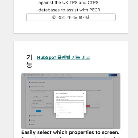
against the UK TPS and CTPS 
databases to assist with PECR 
compliance.
설정 가이드 보기
Instant feedback to users in HubSpot 
CRM whether the number is safe to 
call.
Scheduled screening saves users 
time by already having the numbers 
기
HubSpot 플랜별 기능 비교
screened overnight.
능
Use our field chooser to only screen 
numbers that require screening.
Pay a one-off annual fee and have 
unlimited number screening for 12 
months.
Easily select which properties to screen.