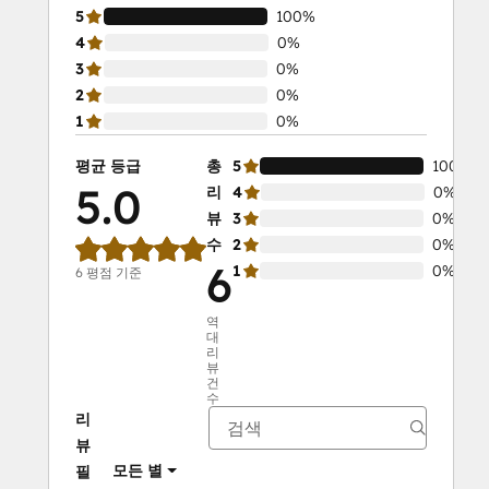
5
100%
4
0%
3
0%
2
0%
1
0%
평균 등급
총
5
100%
5.0
리
4
0%
뷰
3
0%
수
2
0%
6
1
0%
6 평점 기준
역
대
리
뷰
건
수
리
뷰
모든 별
필