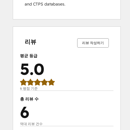
and CTPS databases.
0%
0%
0%
0%
100%
0%
0%
0%
0%
100%
완
완
완
완
완
완
완
완
완
완
료
료
료
료
료
료
료
료
료
료
리뷰
리뷰 작성하기
평균 등급
5.0
6 평점 기준
총 리뷰 수
6
역대 리뷰 건수