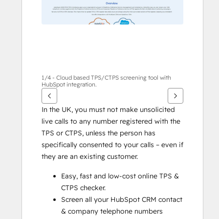
살
표
키
를
사
용
하
1/4 - Cloud based TPS/CTPS screening tool with
HubSpot integration.
십
시
In the UK, you must not make unsolicited 
오.
live calls to any number registered with the 
TPS or CTPS, unless the person has 
specifically consented to your calls – even if 
they are an existing customer.
Easy, fast and low-cost online TPS & 
CTPS checker.
Screen all your HubSpot CRM contact 
& company telephone numbers 