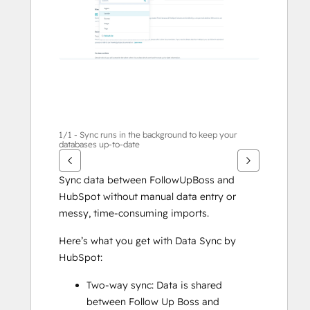
면
화
살
표
키
를
사
용
하
1/1 - Sync runs in the background to keep your
databases up-to-date
십
시
Sync data between FollowUpBoss and 
오.
HubSpot without manual data entry or 
messy, time-consuming imports. 
Here’s what you get with Data Sync by 
HubSpot:
Two-way sync: Data is shared 
between Follow Up Boss and 