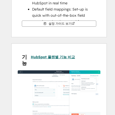
HubSpot in real time
Default field mappings: Set-up is 
quick with out-of-the-box field 
mappings already created for you
설정 가이드 보기
Historical syncing: Your existing data 
will sync right away, and updates will 
sync as they happen
This syncs FollowUpBoss people.
기
HubSpot 플랜별 기능 비교
능