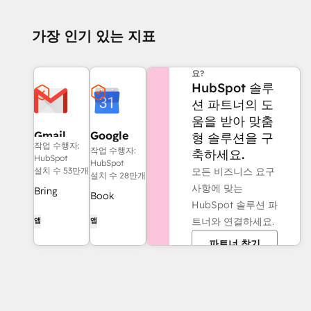
가장 인기 있는 지표
도움이 더 필요하신가
요?
HubSpot 솔루
션 파트너의 도
움을 받아 맞춤
Gmail
Google
형 솔루션을 구
작업 수행자:
Calendar
작업 수행자:
축하세요.
HubSpot
HubSpot
모든 비즈니스 요구
설치 수 53만개
설치 수 28만개
사항에 맞는
Bring
Book
HubSpot 솔루션 파
HubSpot to
meetings
트너와 연결하세요.
앱
앱
your inbox
quickly and
with the
파트너 찾기
easily with
HubSpot
HubSpot
integration
and Google
for Gmail.
Calendar.