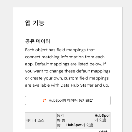
앱 기능
공유 데이터
Each object has field mappings that
connect matching information from each
app. Default mappings are listed below. If
you want to change these default mappings
or create your own, custom field mappings
are available with Data Hub Starter and up.
HubSpot의 데이터 동기화
동기
HubSpot
에 있음
데이터 소스
화 방
HubSpot에 있음
향