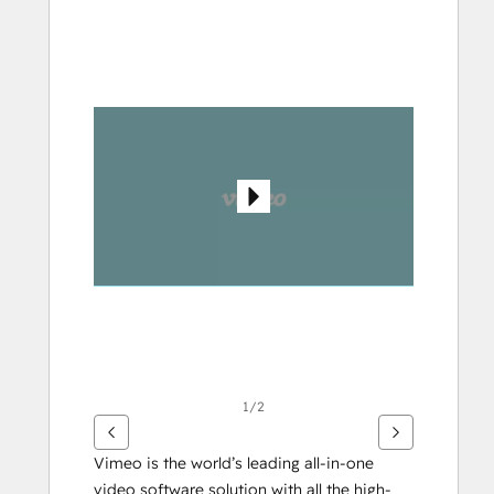
다
른
항
목
을
보
려
면
화
살
표
키
를
사
용
하
1/2
십
시
Vimeo is the world’s leading all-in-one 
오.
video software solution with all the high-