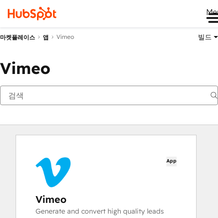
Me
빌드
Vimeo
마켓플레이스
앱
Vimeo
App
Vimeo
Generate and convert high quality leads