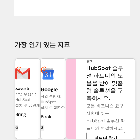
가장 인기 있는 지표
도움이 더 필요하신가
요?
HubSpot 솔루
션 파트너의 도
움을 받아 맞춤
Gmail
Google
형 솔루션을 구
작업 수행자:
Calendar
작업 수행자:
축하세요.
HubSpot
HubSpot
모든 비즈니스 요구
설치 수 53만개
설치 수 28만개
사항에 맞는
Bring
Book
HubSpot 솔루션 파
HubSpot to
meetings
트너와 연결하세요.
앱
앱
your inbox
quickly and
with the
파트너 찾기
easily with