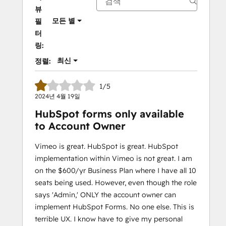
뷰
모든 별
필
터
링:
최신
정렬:
1/5
2024년 4월 19일
HubSpot forms only available
to Account Owner
Vimeo is great. HubSpot is great. HubSpot
implementation within Vimeo is not great. I am
on the $600/yr Business Plan where I have all 10
seats being used. However, even though the role
says 'Admin,' ONLY the account owner can
implement HubSpot Forms. No one else. This is
terrible UX. I know have to give my personal