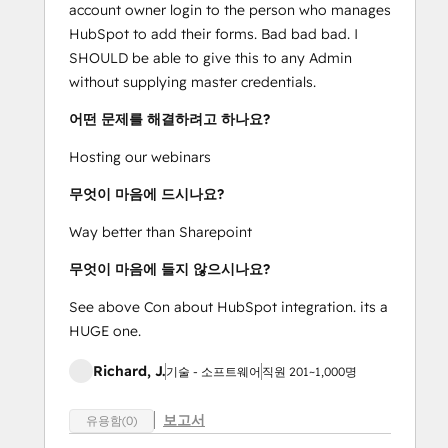
account owner login to the person who manages
HubSpot to add their forms. Bad bad bad. I
SHOULD be able to give this to any Admin
without supplying master credentials.
어떤 문제를 해결하려고 하나요?
Hosting our webinars
무엇이 마음에 드시나요?
Way better than Sharepoint
무엇이 마음에 들지 않으시나요?
See above Con about HubSpot integration. its a
HUGE one.
Richard, J.
기술 - 소프트웨어
직원 201~1,000명
보고서
유용함(0)