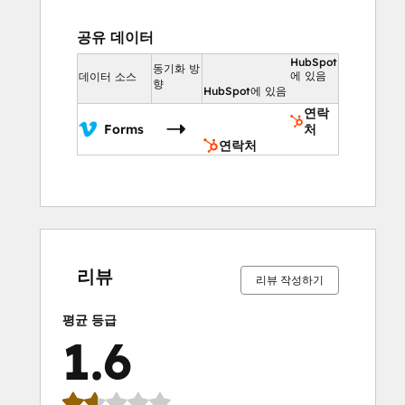
공유 데이터
HubSpot
동기화 방
에 있음
데이터 소스
향
HubSpot에 있음
연락
Forms
처
연락처
0%
0%
14%
36%
50%
0%
0%
14%
36%
50%
완
완
완
완
완
완
완
완
완
완
료
료
료
료
료
료
료
료
료
료
리뷰
리뷰 작성하기
평균 등급
1.6