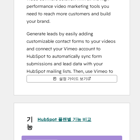
performance video marketing tools you 
need to reach more customers and build 
your brand.
Generate leads by easily adding 
customizable contact forms to your videos 
and connect your Vimeo account to 
HubSpot to automatically sync form 
submissions and lead data with your 
HubSpot mailing lists. Then, use Vimeo to 
easily embed GIFs of your videos in your 
설정 가이드 보기
email campaigns to increase engagement 
and click-through.
기
HubSpot 플랜별 기능 비교
능