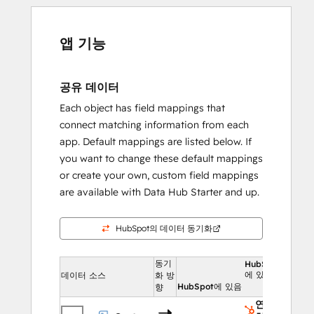
앱 기능
공유 데이터
Each object has field mappings that
connect matching information from each
app. Default mappings are listed below. If
you want to change these default mappings
or create your own, custom field mappings
are available with Data Hub Starter and up.
HubSpot의 데이터 동기화
동기
HubSpot
에 있음
데이터 소스
화 방
HubSpot에 있음
향
연락