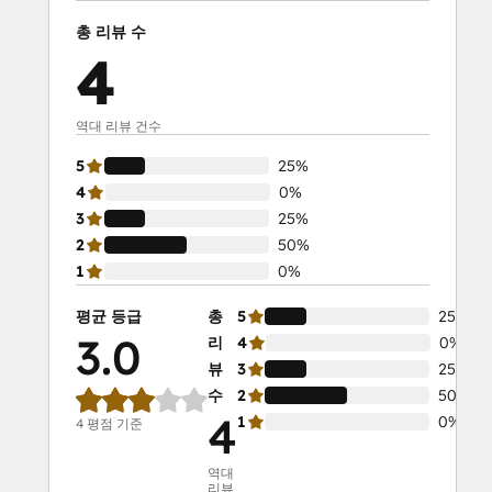
총 리뷰 수
4
역대 리뷰 건수
5
25%
4
0%
3
25%
2
50%
1
0%
평균 등급
총
5
25%
3.0
리
4
0%
뷰
3
25%
수
2
50%
4
1
0%
4 평점 기준
역대
리뷰