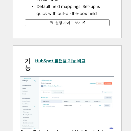
Default field mappings: Set-up is 
quick with out-of-the-box field 
mappings already created for you
설정 가이드 보기
Historical syncing: Your existing data 
will sync right away, and updates will 
sync as they happen
Note: 
Please check the shared data section 
기
below to know which objects will be 
HubSpot 플랜별 기능 비교
능
synced.