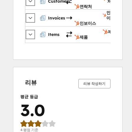
Customers
처
연락처
인보
Invoices
이스
인보이스
제품
Items
제품
0%
0%
25%
25%
50%
0%
0%
25%
25%
50%
완
완
완
완
완
완
완
완
완
완
료
료
료
료
료
료
료
료
료
료
리뷰
리뷰 작성하기
평균 등급
3.0
4 평점 기준