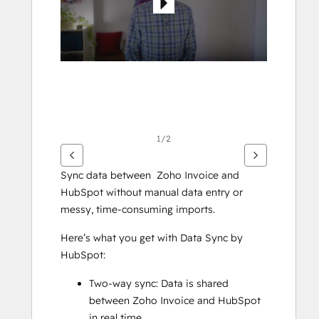
면
화
살
표
키
를
사
용
하
1/2
십
시
Sync data between  Zoho Invoice and 
오.
HubSpot without manual data entry or 
messy, time-consuming imports. 
Here’s what you get with Data Sync by 
HubSpot:
Two-way sync: Data is shared 
between Zoho Invoice and HubSpot 
in real time