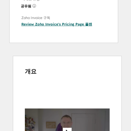
공유됨
Zoho Invoice 구독
Review Zoho Invoice's Pricing Page
플랜
개요
다
른
항
목
을
보
려