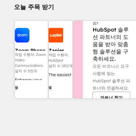
오늘 주목 받기
도움이 더 필요하신가
요?
HubSpot 솔루
션 파트너의 도
움을 받아 맞춤
Zoom Phone
Zapier
형 솔루션을 구
작업 수행자: Zoom
작업 수행자:
for HubSpot
축하세요.
Video
HubSpot
Communications
모든 비즈니스 요구
설치 수 18만개
설치 수 5천개
사항에 맞는
The easiest
Enhance your
HubSpot 솔루션 파
way to
HubSpot
트너와 연결하세요.
앱
앱
automate
experience and
and
파트너 찾기
streamline your
connect
workflows.
HubSpot to
8,000+
apps