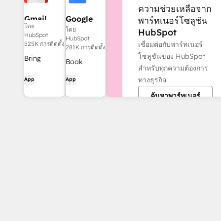
ความช่วยเหลือจาก
Gmail
Google
พาร์ทเนอร์โซลูชัน
โดย
Calendar
โดย
HubSpot
HubSpot
HubSpot
เชื่อมต่อกับพาร์ทเนอร์
525K การติดตั้ง
281K การติดตั้ง
โซลูชันของ HubSpot
Bring
Book
สำหรับทุกความต้องการ
HubSpot to
meetings
ทางธุรกิจ
App
App
your inbox
quickly and
with the
ค้นหาพาร์ทเนอร์
easily with
HubSpot
HubSpot
integration
and Google
for Gmail.
Calendar.