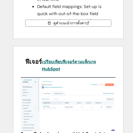
Default field mappings: Set-up is 
quick with out-of-the-box field 
mappings already created for you
ดูคำแนะนำการตั้งค่า
Historical syncing: Your existing data 
will sync right away, and updates will 
sync as they happen
Note: 
Please check the shared data section 
ฟีเจอร์
below to know which objects will be 
เปรียบเทียบฟีเจอร์ตามแพ็กเกจ
synced.
HubSpot