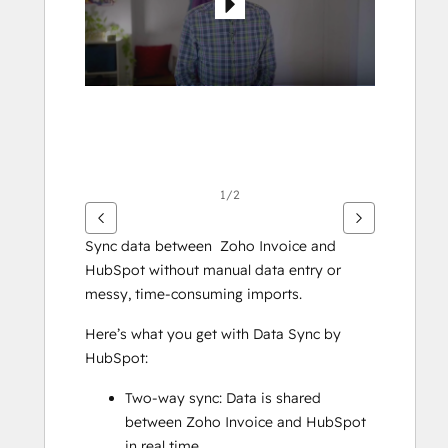
กา
รอื่นๆ
1/2
Sync data between  Zoho Invoice and 
HubSpot without manual data entry or 
messy, time-consuming imports. 
Here’s what you get with Data Sync by 
HubSpot:
Two-way sync: Data is shared 
between Zoho Invoice and HubSpot 
in real time