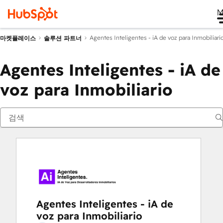
M
Agentes Inteligentes - iA de voz para Inmobiliari
마켓플레이스
솔루션 파트너
Agentes Inteligentes - iA de
voz para Inmobiliario
Agentes Inteligentes - iA de
voz para Inmobiliario