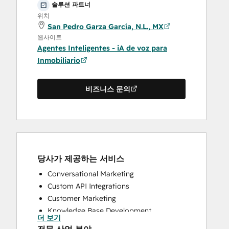
솔루션 파트너
위치
San Pedro Garza García, N.L., MX
웹사이트
Agentes Inteligentes - iA de voz para
Inmobiliario
비즈니스 문의
당사가 제공하는 서비스
Conversational Marketing
Custom API Integrations
Customer Marketing
Knowledge Base Development
더 보기
Programmable Automation