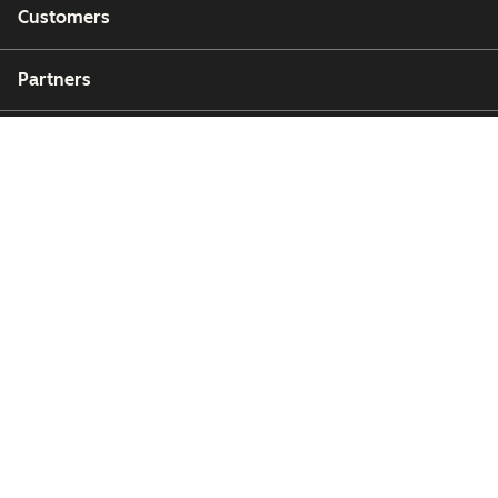
Customers
Partners
Copyright © 2026 HubSpot, Inc.
Legal Center
Privacy Policy
Security
Website Accessibility
Manage Cookies