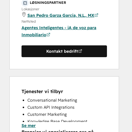
LØSNINGSPARTNER
Lokasjoner
San Pedro Garza García, N.L., MX
Nettsted
Agentes Inteligentes - iA de voz para
Inmobiliario
Kontakt bedrift
Tjenester vi tilbyr
Conversational Marketing
Custom API Integrations
Customer Marketing
Knowledge Base Development
Se mer
Programmable Automation