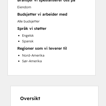
Bransjer vi spesialiserer oss på
Sales and Marketing Alignment
Eiendom
Website Development
Budsjetter vi arbeider med
Alle budsjetter
Språk vi støtter
Engelsk
Spansk
Regioner som vi leverer til
Nord-Amerika
Sør-Amerika
Oversikt