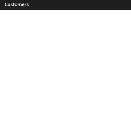
Customers
Partners
Copyright © 2026 HubSpot, Inc.
Legal Center
Privacy Policy
Security
Website Accessibility
Manage Cookies