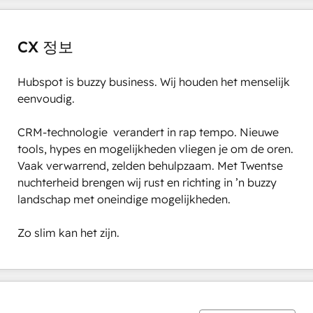
CX 정보
Hubspot is buzzy business. Wij houden het menselijk 
eenvoudig.

CRM-technologie  verandert in rap tempo. Nieuwe 
tools, hypes en mogelijkheden vliegen je om de oren. 
Vaak verwarrend, zelden behulpzaam. Met Twentse 
nuchterheid brengen wij rust en richting in ’n buzzy 
landschap met oneindige mogelijkheden.

Zo slim kan het zijn.
0%
0%
1%
14%
85%
완
완
완
완
완
료
료
료
료
료