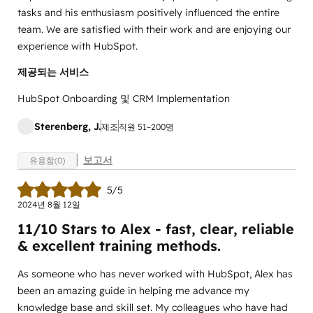
tasks and his enthusiasm positively influenced the entire
team. We are satisfied with their work and are enjoying our
experience with HubSpot.
제공되는 서비스
HubSpot Onboarding 및 CRM Implementation
Sterenberg, J.
제조
직원 51~200명
보고서
유용함(0)
5/5
2024년 8월 12일
11/10 Stars to Alex - fast, clear, reliable
& excellent training methods.
As someone who has never worked with HubSpot, Alex has
been an amazing guide in helping me advance my
knowledge base and skill set. My colleagues who have had