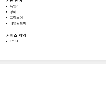
지원 언어
웹사이트 마이그레이션
독일어
유료 광고
영어
이메일 마케팅
프랑스어
커뮤니티 관리
네덜란드어
프로그래밍 가능한 자동화
헬프 데스크 구현
서비스 지역
EMEA