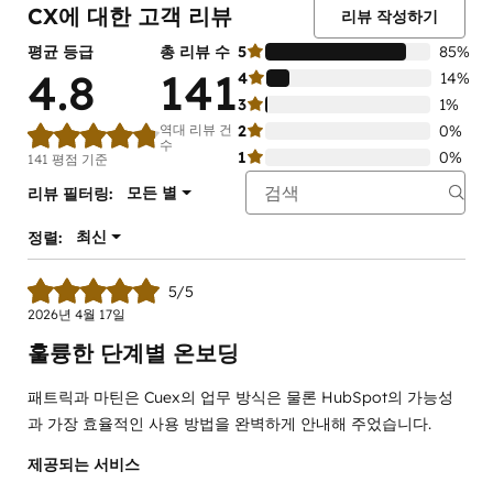
CX에 대한 고객 리뷰
리뷰 작성하기
평균 등급
총 리뷰 수
5
85%
4.8
141
4
14%
3
1%
역대 리뷰 건
2
0%
수
1
0%
141 평점 기준
모든 별
리뷰 필터링:
최신
정렬:
5/5
2026년 4월 17일
훌륭한 단계별 온보딩
패트릭과 마틴은 Cuex의 업무 방식은 물론 HubSpot의 가능성
과 가장 효율적인 사용 방법을 완벽하게 안내해 주었습니다.
제공되는 서비스