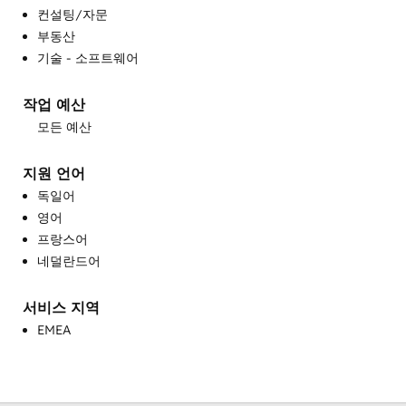
컨설팅/자문
맞춤형 API 통합
부동산
영업 및 마케팅 정렬
기술 - 소프트웨어
영업 지도 및 교육
영업 지원
작업 예산
완전한 인바운드 마케팅 서비스
모든 예산
웹사이트 개발
웹사이트 디자인
지원 언어
웹사이트 마이그레이션
독일어
유료 광고
영어
이메일 마케팅
프랑스어
커뮤니티 관리
네덜란드어
프로그래밍 가능한 자동화
헬프 데스크 구현
서비스 지역
EMEA