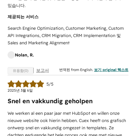
있습니다.
제공되는 서비스
Search Engine Optimization, Customer Marketing, Custom
API Integrations, CRM Migration, CRM Implementation 및
Sales and Marketing Alignment
Nolan, R.
번역된 from English.
보기 original 텍스트
보고서
유용함(0)
5/5
2025년 3월 6일
Snel en vakkundig geholpen
We werken al een paar jaar met HubSpot en willen onze
nieuwe website ook hierin hebben. Cuex heeft ons grafisch
ontwerp snel en vakkundig omgezet in templates. Ze
dachten gedurende het hele proces ook mee met nieuwe