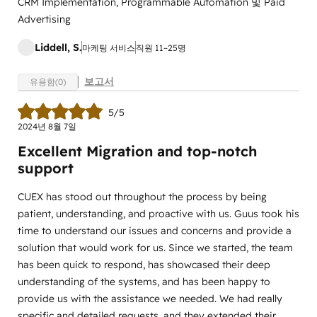
CRM Implementation, Programmable Automation 및 Paid
Advertising
Liddell, S.
마케팅 서비스
직원 11~25명
보고서
유용함(0)
5/5
2024년 8월 7일
Excellent Migration and top-notch
support
CUEX has stood out throughout the process by being
patient, understanding, and proactive with us. Guus took his
time to understand our issues and concerns and provide a
solution that would work for us. Since we started, the team
has been quick to respond, has showcased their deep
understanding of the systems, and has been happy to
provide us with the assistance we needed. We had really
specific and detailed requests, and they extended their