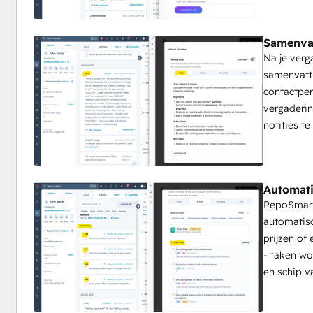
Samenvat
Na je verg
samenvatti
contactpe
vergaderin
notities t
Automati
PepoSmart'
automatisc
prijzen of
- taken wo
en schip va