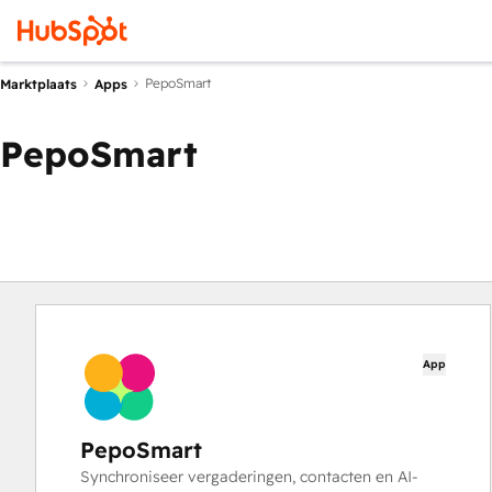
PepoSmart
Marktplaats
Apps
PepoSmart
App
PepoSmart
Synchroniseer vergaderingen, contacten en AI-