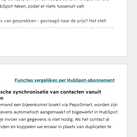
pot-taken, zodat er niets tussenuit valt.
sproken? Het suggereert "Onderhandeling". Met één klik 
accuraat blijft.
n houd dealstadia nauwkeurig met AI-suggesties
Functies vergelijken per HubSpot-abonnement
sche synchronisatie van contacten vanuit
en
en klantsentiment bijhouden
emand een bijeenkomst boekt via PepoSmart, worden zijn
gevens automatisch aangemaakt of bijgewerkt in HubSpot.
 invoer van gegevens is niet nodig. Als het contact al
inden en koppelen we ernaar in plaats van duplicaten te