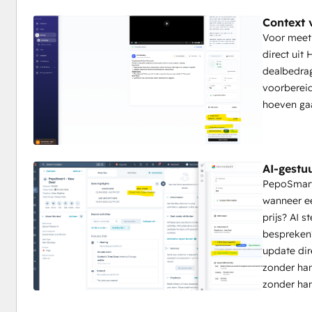
Context 
Voor meeti
direct uit
dealbedrag
voorbereid
hoeven ga
AI-gestu
PepoSmart'
wanneer e
prijs? AI 
bespreken?
update dir
zonder ha
zonder ha