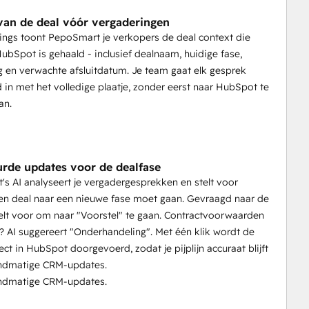
van de deal vóór vergaderingen
ngs toont PepoSmart je verkopers de deal context die
 HubSpot is gehaald - inclusief dealnaam, huidige fase,
 en verwachte afsluitdatum. Je team gaat elk gesprek
 in met het volledige plaatje, zonder eerst naar HubSpot te
an.
urde updates voor de dealfase
s AI analyseert je vergadergesprekken en stelt voor
en deal naar een nieuwe fase moet gaan. Gevraagd naar de
stelt voor om naar "Voorstel" te gaan. Contractvoorwaarden
 AI suggereert "Onderhandeling". Met één klik wordt de
ect in HubSpot doorgevoerd, zodat je pijplijn accuraat blijft
ndmatige CRM-updates.
ndmatige CRM-updates.