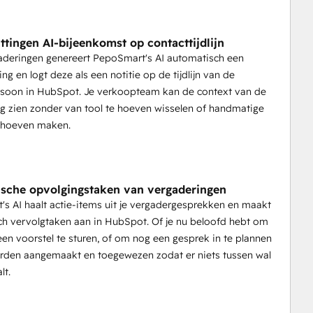
tingen AI-bijeenkomst op contacttijdlijn
aderingen genereert PepoSmart's AI automatisch een
ng en logt deze als een notitie op de tijdlijn van de
rsoon in HubSpot. Je verkoopteam kan de context van de
g zien zonder van tool te hoeven wisselen of handmatige
e hoeven maken.
sche opvolgingstaken van vergaderingen
s AI haalt actie-items uit je vergadergesprekken en maakt
h vervolgtaken aan in HubSpot. Of je nu beloofd hebt om
 een voorstel te sturen, of om nog een gesprek in te plannen
rden aangemaakt en toegewezen zodat er niets tussen wal
lt.