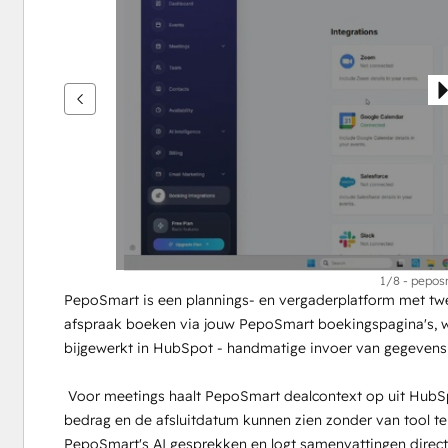
andere
items
weer
te
geven
1/8 - pepo
PepoSmart is een plannings- en vergaderplatform met tw
afspraak boeken via jouw PepoSmart boekingspagina's, wo
bijgewerkt in HubSpot - handmatige invoer van gegevens i
 Voor meetings haalt PepoSmart dealcontext op uit HubSpot, zodat je vertegenwoordigers de dealfase, het 
bedrag en de afsluitdatum kunnen zien zonder van tool te
PepoSmart's AI gesprekken en logt samenvattingen direct o