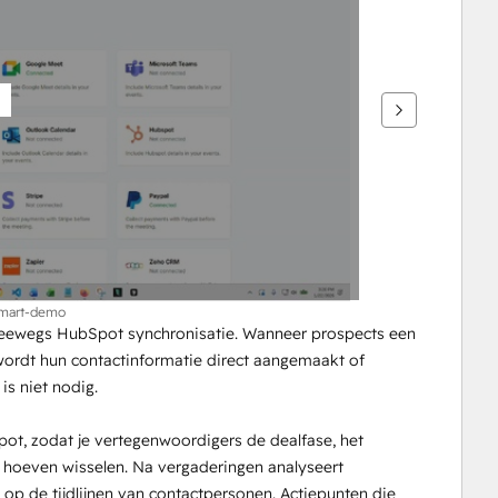
smart-demo
eewegs HubSpot synchronisatie. Wanneer prospects een 
rdt hun contactinformatie direct aangemaakt of 
s niet nodig.
 hoeven wisselen. Na vergaderingen analyseert 
p de tijdlijnen van contactpersonen. Actiepunten die 