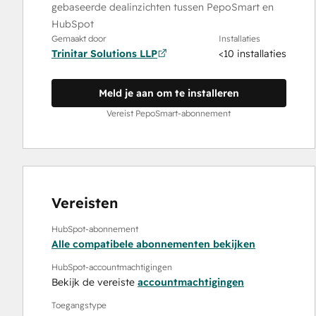
gebaseerde dealinzichten tussen PepoSmart en
HubSpot
Gemaakt door
Installaties
Trinitar Solutions LLP
<10 installaties
Meld je aan om te installeren
Vereist PepoSmart-abonnement
Vereisten
HubSpot-abonnement
Alle compatibele abonnementen bekijken
HubSpot-accountmachtigingen
Bekijk de vereiste
accountmachtigingen
Toegangstype