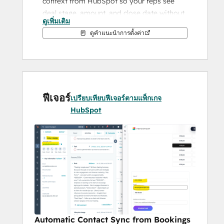
context from HubSpot so your reps see 
deal stage, amount, and close date without 
ดูเพิ่มเติม
switching tools. After meetings, 
ดูคำแนะนำการตั้งค่า
PepoSmart's AI analyzes conversations and 
logs summaries directly on contact 
timelines. Action items mentioned during 
calls automatically become HubSpot   
tasks, ensuring nothing falls through the 
ฟีเจอร์
cracks.
เปรียบเทียบฟีเจอร์ตามแพ็กเกจ
HubSpot
  PepoSmart's AI also suggests deal stage 
updates based on meeting conversations—
asked for pricing? It suggests moving to 
"Proposal". Discussing contract terms? It 
suggests "Negotiation". One click applies 
the update to HubSpot, keeping your 
pipeline accurate.
  Key use cases:
Automatic Contact Sync from Bookings