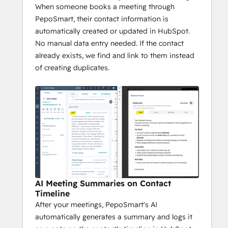
When someone books a meeting through
  • Sales teams: Capture leads from booking 
PepoSmart, their contact information is
pages and keep deal stages accurate with 
automatically created or updated in HubSpot.
AI suggestions
No manual data entry needed. If the contact
already exists, we find and link to them instead
  • Account managers: See deal context 
of creating duplicates.
before calls and log meeting history 
automatically
  • Customer success: Track meeting 
outcomes, follow-up tasks, and customer 
sentiment
  Stop copying meeting notes and updating 
deal stages manually. Let PepoSmart keep 
AI Meeting Summaries on Contact
your HubSpot CRM updated automatically.
Timeline
After your meetings, PepoSmart's AI
automatically generates a summary and logs it