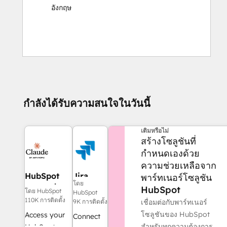
อังกฤษ
กำลังได้รับความสนใจในวันนี้
ต้องการความช่วยเหลือเพิ่ม
เติมหรือไม่
สร้างโซลูชันที่
กำหนดเองด้วย
ความช่วยเหลือจาก
HubSpot
Jira
พาร์ทเนอร์โซลูชัน
โดย
connector
HubSpot
โดย HubSpot
HubSpot
for Claude
110K การติดตั้ง
เชื่อมต่อกับพาร์ทเนอร์
9K การติดตั้ง
โซลูชันของ HubSpot
Access your
Connect
สำหรับทุกความต้องการ
HubSpot