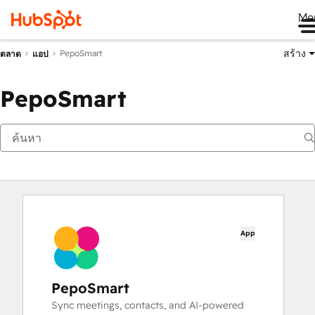
Me
สร้าง
PepoSmart
ตลาด
แอป
PepoSmart
App
PepoSmart
Sync meetings, contacts, and AI-powered