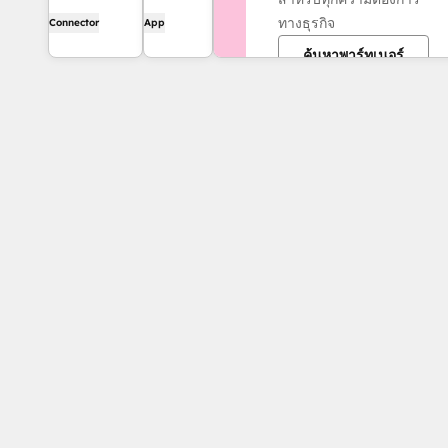
your
ทางธุรกิจ
context in
Connector
App
support
Claude to get
and dev
ค้นหาพาร์ทเนอร์
personalized
teams to
insights,
solve
visualizations,
customer
and to create
issues
and update
faster
your CRM
records.