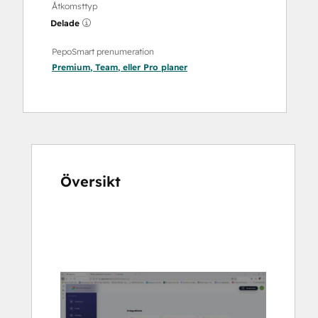
Åtkomsttyp
Delade
PepoSmart prenumeration
Premium
,
Team
, eller
Pro
planer
Översikt
Använd
piltangenterna
för
att
se
andra
alternativ