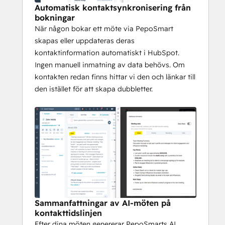
uppdateringen till HubSpot, så att din 
Automatisk kontaktsynkronisering från
pipeline förblir korrekt.
bokningar
När någon bokar ett möte via PepoSmart
skapas eller uppdateras deras
 Viktiga användningsfall:
kontaktinformation automatiskt i HubSpot.
Ingen manuell inmatning av data behövs. Om
 - Säljteam: Fånga upp leads från 
kontakten redan finns hittar vi den och länkar till
bokningssidor och håll avtalsstadierna 
den istället för att skapa dubbletter.
korrekta med AI-förslag
 - Kundansvariga: Se affärskontext före 
samtal och logga möteshistorik 
automatiskt
 - Framgångsrika kunder: Spåra 
mötesresultat, uppföljningsuppgifter och 
kundkänsla
Sammanfattningar av AI-möten på
 Sluta kopiera mötesanteckningar och 
kontakttidslinjen
uppdatera avtalsstadier manuellt. Låt 
Efter dina möten genererar PepoSmarts AI