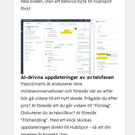
hela bilden, utan att behöva byta till HubSpot
först.
AI-drivna uppdateringar av avtalsfasen
PepoSmarts AI analyserar dina
möteskonversationer och föreslår när en affär
bör gå vidare till ett nytt skede. Frågade du efter
pris? AI föreslår att du går vidare till "Förslag".
Diskuterar du avtalsvillkor? AI föreslår
"Förhandling". Med ett klick skickas
uppdateringen direkt till HubSpot - så att din
pipeline är korrekt utan