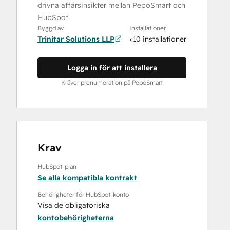
drivna affärsinsikter mellan PepoSmart och
HubSpot
Byggd av
Installationer
Trinitar Solutions LLP
<10 installationer
Logga in för att installera
Kräver prenumeration på PepoSmart
Krav
HubSpot-plan
Se alla kompatibla kontrakt
Behörigheter för HubSpot-konto
Visa de obligatoriska
kontobehörigheterna