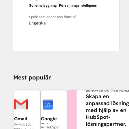
Schemaläggning
Försäljningsintelligens
Språk som denna app finns på
Engelska
Mest populär
BEHÖVER DU MER HJÄL
Skapa en
anpassad lösning
med hjälp av en
HubSpot-
Gmail
Google
lösningspartner.
Calendar
Av HubSpot
Av HubSpot