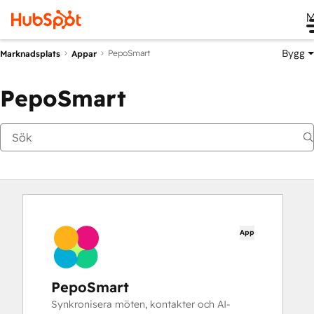
M
Bygg
PepoSmart
Marknadsplats
Appar
PepoSmart
App
PepoSmart
Synkronisera möten, kontakter och AI-