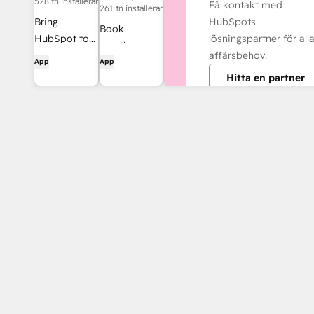
528 tn installerar
Få kontakt med
261 tn installerar
HubSpots
Bring
Book
lösningspartner för all
HubSpot to
meetings
affärsbehov.
your inbox
quickly and
App
App
with the
Hitta en partner
easily with
HubSpot
HubSpot and
integration
Google
for Gmail.
Calendar.