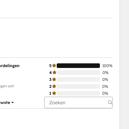
ordelingen
5
100%
4
0%
3
0%
ngen ooit
2
0%
1
0%
uwste