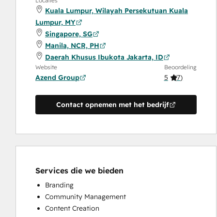
Locaties
Kuala Lumpur, Wilayah Persekutuan Kuala
Lumpur, MY
Singapore, SG
Manila, NCR, PH
Daerah Khusus Ibukota Jakarta, ID
Website
Beoordeling
Azend Group
5
(
7
)
Contact opnemen met het bedrijf
Services die we bieden
Branding
Community Management
Content Creation