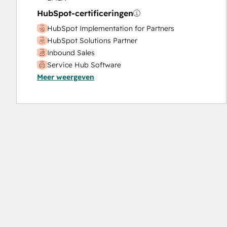
Website Design
HubSpot-certificeringen
Website Development
HubSpot Implementation for Partners
Website Migration
HubSpot Solutions Partner
Inbound Sales
Service Hub Software
Meer weergeven
Social Media Marketing Certification Course
Social Media Marketing Certification II