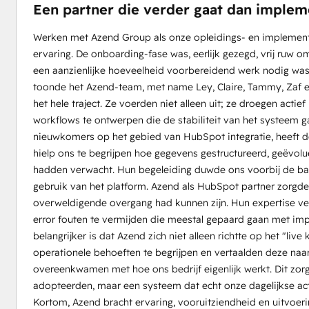
Een partner die verder gaat dan implem
Werken met Azend Group als onze opleidings- en implementa
ervaring. De onboarding-fase was, eerlijk gezegd, vrij ruw
een aanzienlijke hoeveelheid voorbereidend werk nodig wa
toonde het Azend-team, met name Ley, Claire, Tammy, Zaf en R
het hele traject. Ze voerden niet alleen uit; ze droegen acti
workflows te ontwerpen die de stabiliteit van het systeem 
nieuwkomers op het gebied van HubSpot integratie, heeft de
hielp ons te begrijpen hoe gegevens gestructureerd, geëvo
hadden verwacht. Hun begeleiding duwde ons voorbij de bas
gebruik van het platform. Azend als HubSpot partner zorgde v
overweldigende overgang had kunnen zijn. Hun expertise ver
error fouten te vermijden die meestal gepaard gaan met imp
belangrijker is dat Azend zich niet alleen richtte op het "li
operationele behoeften te begrijpen en vertaalden deze naar
overeenkwamen met hoe ons bedrijf eigenlijk werkt. Dit zo
adopteerden, maar een systeem dat echt onze dagelijkse acti
Kortom, Azend bracht ervaring, vooruitziendheid en uitvoeri