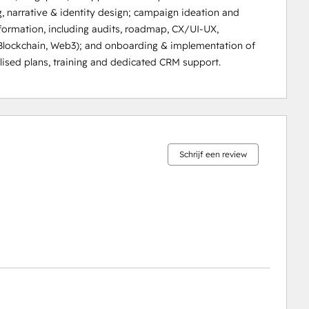
, narrative & identity design; campaign ideation and 
nsformation, including audits, roadmap, CX/UI-UX, 
ockchain, Web3); and onboarding & implementation of 
ised plans, training and dedicated CRM support.
0%
0%
0%
0%
100%
voltooid
voltooid
voltooid
voltooid
voltooid
Schrijf een review