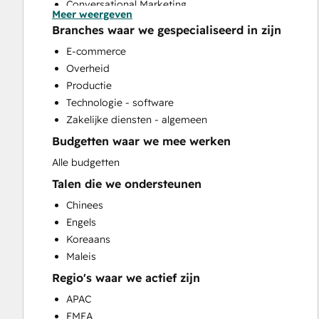
Conversational Marketing
Meer weergeven
CRM Implementation
Branches waar we gespecialiseerd in zijn
CRM Migration
E-commerce
Custom API Integrations
Overheid
Customer Marketing
Productie
Customer Success Training
Technologie - software
Customer Support Training
Zakelijke diensten - algemeen
Customer Survey and Analysis
Budgetten waar we mee werken
Email Marketing
Full Inbound Marketing Services
Alle budgetten
Help Desk Implementation
Talen die we ondersteunen
Knowledge Base Development
Chinees
Paid Advertising
Engels
Sales and Marketing Alignment
Koreaans
Sales Coaching and Training
Maleis
Sales Enablement
Regio's waar we actief zijn
Search Engine Optimization
Social Media
APAC
Video Production
EMEA