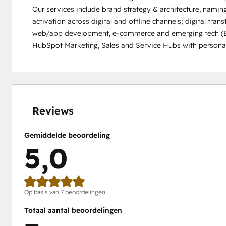
Our services include brand strategy & architecture, naming
activation across digital and offline channels; digital tra
web/app development, e-commerce and emerging tech (Bl
HubSpot Marketing, Sales and Service Hubs with personal
0%
0%
0%
0%
100%
voltooid
voltooid
voltooid
voltooid
voltooid
Reviews
Gemiddelde beoordeling
5,0
Op basis van 7 beoordelingen
Totaal aantal beoordelingen