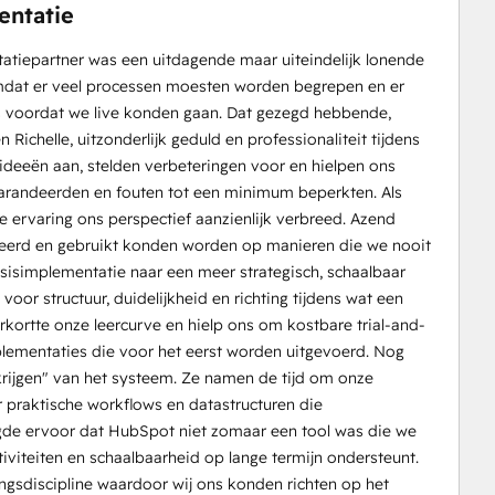
entatie
tiepartner was een uitdagende maar uiteindelijk lonende
 omdat er veel processen moesten worden begrepen en er
s voordat we live konden gaan. Dat gezegd hebbende,
ichelle, uitzonderlijk geduld en professionaliteit tijdens
ef ideeën aan, stelden verbeteringen voor en hielpen ons
garandeerden en fouten tot een minimum beperkten. Als
 ervaring ons perspectief aanzienlijk verbreed. Azend
lueerd en gebruikt konden worden op manieren die we nooit
isimplementatie naar een meer strategisch, schaalbaar
oor structuur, duidelijkheid en richting tijdens wat een
kortte onze leercurve en hielp ons om kostbare trial-and-
lementaties die voor het eerst worden uitgevoerd. Nog
ve krijgen" van het systeem. Ze namen de tijd om onze
 praktische workflows en datastructuren die
rgde ervoor dat HubSpot niet zomaar een tool was die we
viteiten en schaalbaarheid op lange termijn ondersteunt.
ngsdiscipline waardoor wij ons konden richten op het