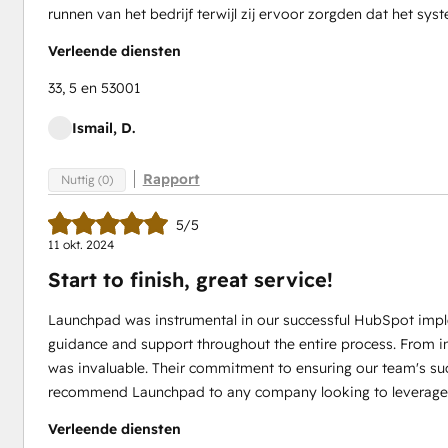
runnen van het bedrijf terwijl zij ervoor zorgden dat het 
Verleende diensten
33, 5 en 53001
Ismail, D.
Rapport
Nuttig (0)
5/5
11 okt. 2024
Start to finish, great service!
Launchpad was instrumental in our successful HubSpot impl
guidance and support throughout the entire process. From in
was invaluable. Their commitment to ensuring our team's suc
recommend Launchpad to any company looking to leverage 
Verleende diensten