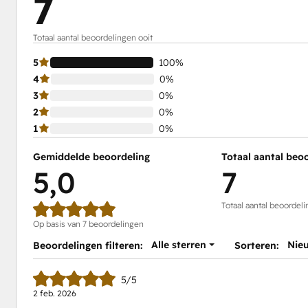
7
Totaal aantal beoordelingen ooit
5
100%
4
0%
3
0%
2
0%
1
0%
Gemiddelde beoordeling
Totaal aantal beo
5,0
7
Totaal aantal beoordeli
Op basis van 7 beoordelingen
Alle sterren
Nie
Beoordelingen filteren:
Sorteren:
5/5
2 feb. 2026