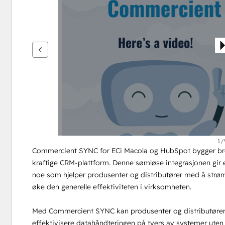
vise
andre
elementer
1/
Commercient SYNC for ECi Macola og HubSpot bygger br
kraftige CRM-plattform. Denne sømløse integrasjonen gir en
noe som hjelper produsenter og distributører med å strøm
øke den generelle effektiviteten i virksomheten.
Med Commercient SYNC kan produsenter og distributører ø
effektivisere datahåndteringen på tvers av systemer uten 