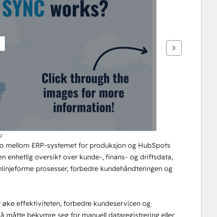
9
o mellom ERP-systemet for produksjon og HubSpots 
 enhetlig oversikt over kunde-, finans- og driftsdata, 
linjeforme prosesser, forbedre kundehåndteringen og 
ke effektiviteten, forbedre kundeservicen og 
å måtte bekymre seg for manuell dataregistrering eller 