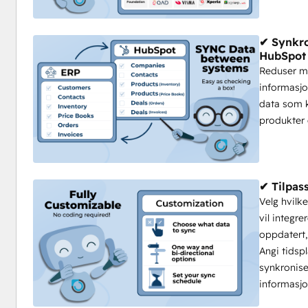
✔ Synkro
HubSpot
Reduser ma
informasjo
data som k
produkter 
✔ Tilpas
Velg hvilk
vil integr
oppdatert,
Angi tidsp
synkronise
informasjo