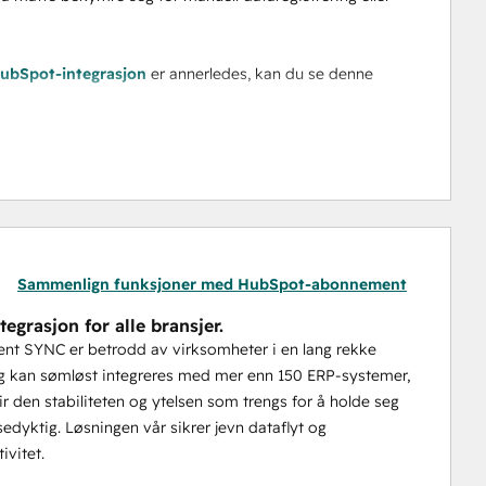
HubSpot-integrasjon
 er annerledes, kan du se denne 
yne ved å prøve demoen vår i dag!
, Macola Progression, Macola ES, Macola 10.7, M1 og 
Sammenlign funksjoner med HubSpot-abonnement
egrasjon for alle bransjer.
nt SYNC er betrodd av virksomheter i en lang rekke
og kan sømløst integreres med mer enn 150 ERP-systemer,
r den stabiliteten og ytelsen som trengs for å holde seg
edyktig. Løsningen vår sikrer jevn dataflyt og
tivitet.