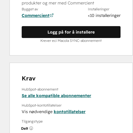
produkter og mer med Commercient
Bygget av
Installeringer
Commercient
<10 installeringer
Logg på for å installere
Krever eci Macola SYNC-abonnement
Krav
HubSpot-abonnement
Se alle kompatible abonnementer
HubSpot-kontotillatelser
Vis nødvendige
kontotillatelser
Tilgangstype
Delt