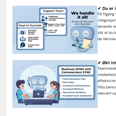
✔ Du er 
Få tilgang 
integrasjo
tjenester e
slik at du
de teknisk
✔ Økt in
Teammedlem
medarbeide
effektivit
tilby perso
relevant o