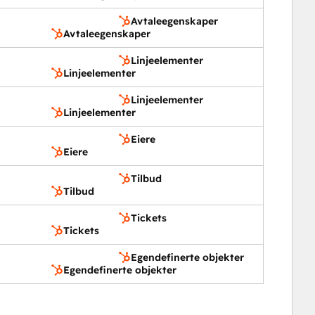
Avtaleegenskaper
Avtaleegenskaper
Linjeelementer
Linjeelementer
Linjeelementer
Linjeelementer
Eiere
Eiere
Tilbud
Tilbud
Tickets
Tickets
Egendefinerte objekter
Egendefinerte objekter