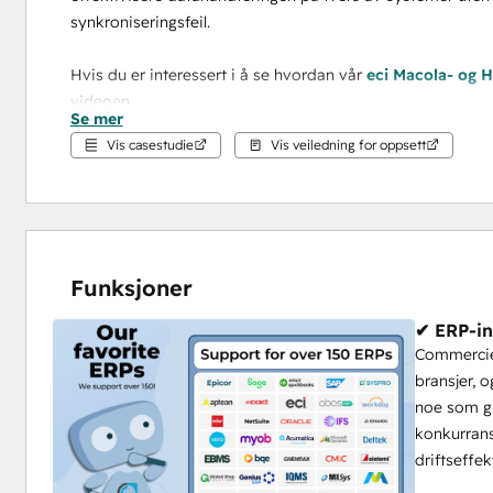
synkroniseringsfeil.
Hvis du er interessert i å se hvordan vår 
eci Macola- og 
videoen
Se mer
Opplev den 
sømløse ERP-dataintegrasjonen
 med egne ø
Vis casestudie
Vis veiledning for oppsett
Støttede versjoner Kewill, Alliance/MFG, Vanguard, JobBoss
MAX.
Funksjoner
✔ ERP-int
Commercie
bransjer, 
noe som gi
konkurrans
driftseffek