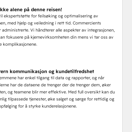
ikke alene på denne reisen!
til ekspertstøtte for feilsøking og optimalisering av
nen, med hjelp og veiledning i rett tid. Commercients
r administrerte. Vi håndterer alle aspekter av integrasjonen,
 kan fokusere på kjernevirksomheten din mens vi tar oss av
e komplikasjonene.
tern kommunikasjon og kundetilfredshet
mene har enkel tilgang til data og rapporter, og når
rne har de dataene de trenger der de trenger dem, øker
eten, og teamene blir mer effektive. Med full oversikt kan du
nlig tilpassede tjenester, øke salget og sørge for rettidig og
ppfølging for å styrke kunderelasjonene.