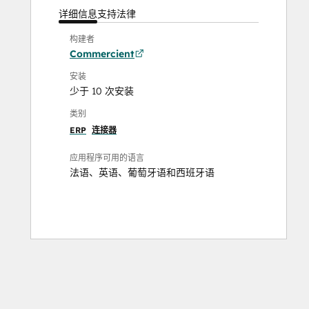
详细信息
支持
法律
构建者
Commercient
安装
少于 10 次安装
类别
ERP
连接器
应用程序可用的语言
法语
、
英语
、
葡萄牙语
和
西班牙语