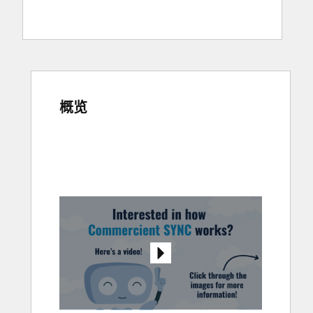
概览
使
用
箭
头
键
查
看
其
他
项