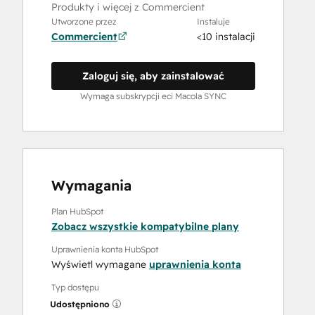
Produkty i więcej z Commercient
Utworzone przez
Instaluje
Commercient
<10 instalacji
Zaloguj się, aby zainstalować
Wymaga subskrypcji eci Macola SYNC
Wymagania
Plan HubSpot
Zobacz wszystkie kompatybilne plany
Uprawnienia konta HubSpot
Wyświetl wymagane
uprawnienia konta
Typ dostępu
Udostępniono