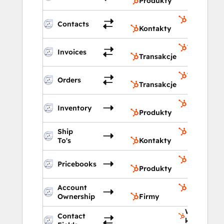
Produkty
Kontakty
Contacts
Kontakty
Transakcj
Invoices
Transakcje
Transakcj
Orders
Transakcje
Produkty
Inventory
Produkty
Ship
Kontakty
To's
Kontakty
Produkty
Pricebooks
Produkty
Account
Firmy
Ownership
Firmy
Właściwośc
Contact
kontaktu