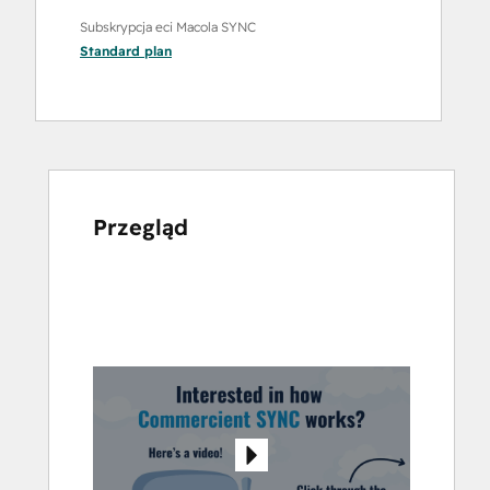
Subskrypcja eci Macola SYNC
Standard
plan
Przegląd
Użyj
klawiszy
strzałek,
aby
przeglądać
inne
elementy