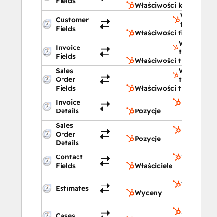
Fields
Właściwości kontaktu
Właściwoś
Customer
firmy
Fields
Właściwości firmy
Właściwośc
Invoice
transakcji
Fields
Właściwości transakcji
Sales
Właściwośc
Order
transakcji
Fields
Właściwości transakcji
Invoice
Pozycje
Details
Pozycje
Sales
Pozycje
Order
Pozycje
Details
Contact
Właściciel
Fields
Właściciele
Wyceny
Estimates
Wyceny
Zgłoszenia
Cases