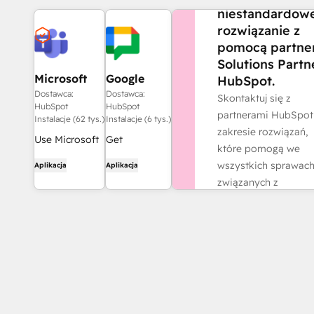
niestandardow
rozwiązanie z
pomocą partne
Solutions Partn
Microsoft
Google
HubSpot.
Teams
Chat
Dostawca:
Dostawca:
Skontaktuj się z
HubSpot
HubSpot
partnerami HubSpot
Instalacje (62 tys.)
Instalacje (6 tys.)
zakresie rozwiązań,
Use Microsoft
Get
które pomogą we
Teams and
notifications
wszystkich sprawac
Aplikacja
Aplikacja
HubSpot for
and
związanych z
meetings,
collaborate
działalnością.
conversations,
on customer
Znajdź partnera
and more!
tickets and
messages