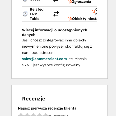
Zgłoszenia
Related
Obiekty
ERP
niestanda
Table
Obiekty niestandardow
Więcej informacji o udostępnionych
danych
Jeśli chcesz zintegrować inne obiekty
niewymienione powyżej, skontaktuj się z
nami pod adresem
sales@commercient.com
. eci Macola
SYNC jest wysoce konfigurowalny.
Recenzje
Napisz pierwszą recenzję klienta