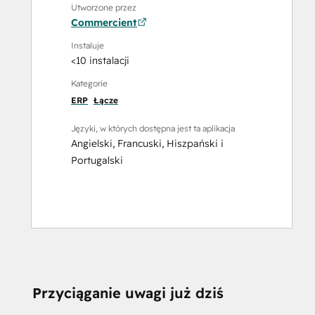
Utworzone przez
Commercient
Instaluje
<10 instalacji
Kategorie
ERP
Łącze
Języki, w których dostępna jest ta aplikacja
Angielski
,
Francuski
,
Hiszpański
i
Portugalski
CZY POTRZEBUJESZ
Przyciąganie uwagi już dziś
POMOCY?
Stwórz