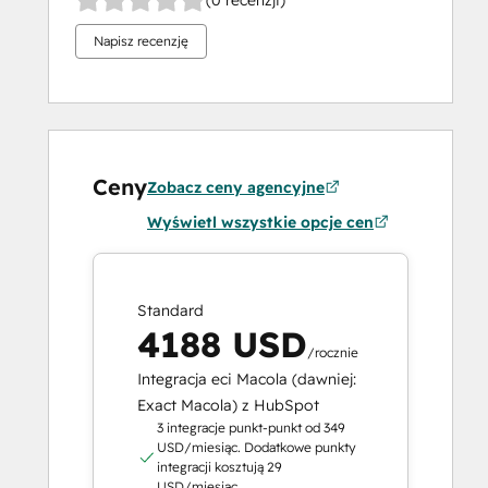
(0 recenzji)
Napisz recenzję
Ceny
Zobacz ceny agencyjne
Wyświetl wszystkie opcje cen
Standard
4188 USD
/rocznie
Integracja eci Macola (dawniej:
Exact Macola) z HubSpot
3 integracje punkt-punkt od 349
USD/miesiąc. Dodatkowe punkty
integracji kosztują 29
USD/miesiąc.