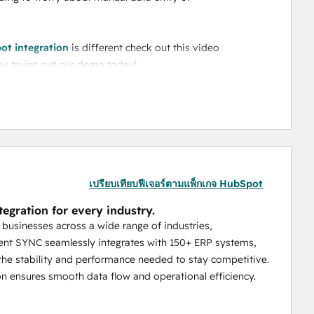
ot integration
 is different check out this video  
 by trying out our demo today!
s, Macola Progression, Macola ES, Macola 10.7, M1 and 
เปรียบเทียบฟีเจอร์ตามแพ็กเกจ HubSpot
tegration for every industry.
 businesses across a wide range of industries,
nt SYNC seamlessly integrates with 150+ ERP systems,
the stability and performance needed to stay competitive.
on ensures smooth data flow and operational efficiency.