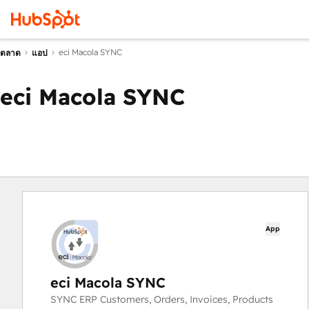
eci Macola SYNC
ตลาด
แอป
eci Macola SYNC
App
eci Macola SYNC
SYNC ERP Customers, Orders, Invoices, Products