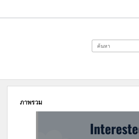
ภาพรวม
ใช้
ปุ่ม
ลูก
ศร