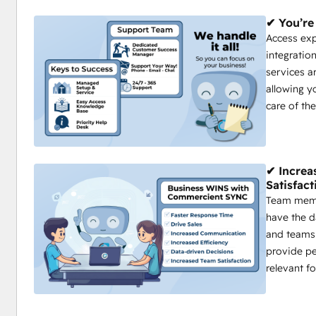
✔ You’re 
Access exp
integratio
services a
allowing y
care of the
✔ Increa
Satisfact
Team memb
have the d
and teams 
provide pe
relevant f