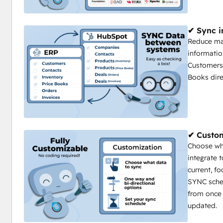
✔ Sync i
Reduce man
informatio
Customers,
Books dire
✔ Custom
Choose wha
integrate 
current, f
SYNC sche
from once 
updated.