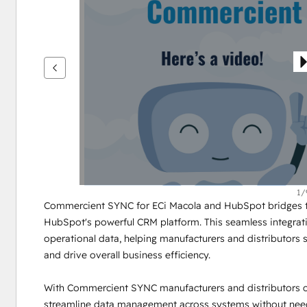
เพื่อ
ดู
ราย
กา
รอื่นๆ
1/
Commercient SYNC for ECi Macola and HubSpot bridges t
HubSpot's powerful CRM platform. This seamless integratio
operational data, helping manufacturers and distributors
and drive overall business efficiency.
With Commercient SYNC manufacturers and distributors ca
streamline data management across systems without needi