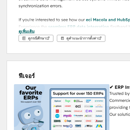
synchronization errors.
If you're interested to see how our 
eci Macola and HubSp
Experience the 
seamless ERP data integration
 firsthand
ดูเพิ่มเติม
ดูกรณีศึกษา
ดูคำแนะนำการตั้งค่า
Supported Versions Kewill, Alliance/MFG, Vanguard, JobBos
MAX.
ฟีเจอร์
✔ ERP In
Trusted by
Commercie
providing 
Our soluti