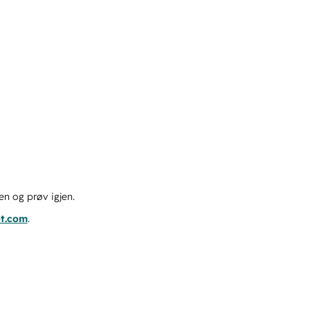
en og prøv igjen.
ot.com
.